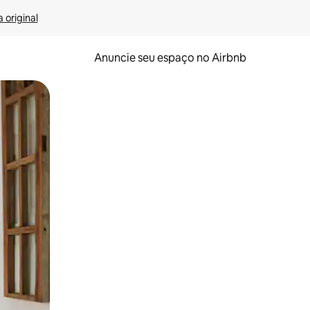
 original
Anuncie seu espaço no Airbnb
 deslizando o dedo na tela.