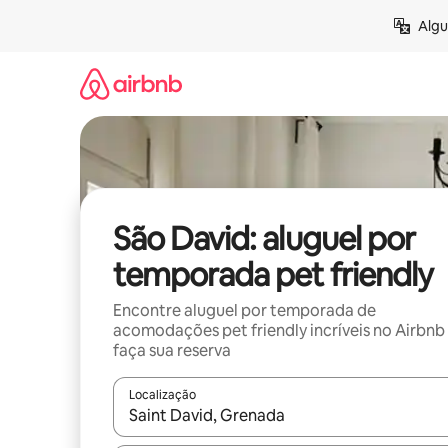
Pular
Algu
para
o
conteúdo
São David: aluguel por
temporada pet friendly
Encontre aluguel por temporada de
acomodações pet friendly incríveis no Airbnb
faça sua reserva
Localização
Quando os resultados estiverem disponíveis, expl