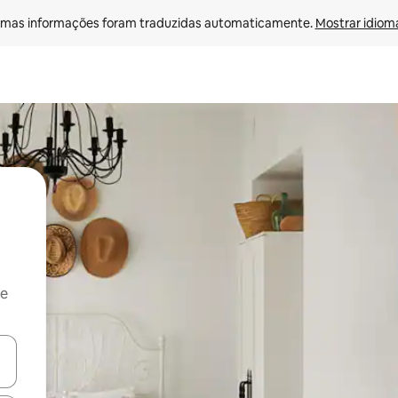
mas informações foram traduzidas automaticamente. 
Mostrar idioma
 e
ore-os usando as seta para cima e para baixo do teclado ou tocando e