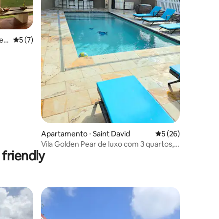
men
5 de uma avaliação média de 5, 7 avaliações
5 (7)
ções
Apartamento ⋅ Saint David
5 de uma avaliação
5 (26)
Vila Golden Pear de luxo com 3 quartos,
friendly
piscina e vista para o mar