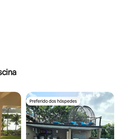
ções
scina
Preferido dos hóspedes
Preferido dos hóspedes