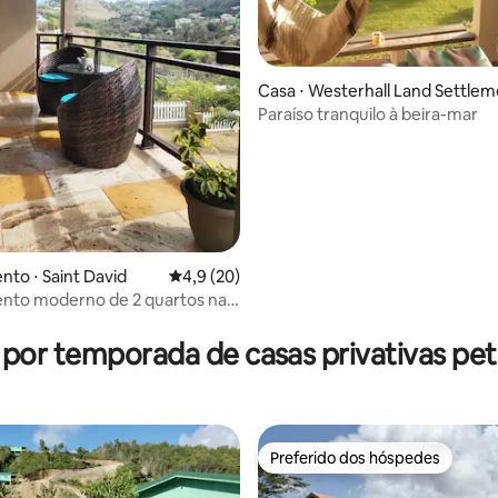
Casa ⋅ Westerhall Land Settle
t
Paraíso tranquilo à beira-mar
to ⋅ Saint David
4,9 de uma avaliação média de 5, 20 avalia
4,9 (20)
nto moderno de 2 quartos na
en Pear com piscina
 por temporada de casas privativas pet 
Preferido dos hóspedes
Preferido dos hóspedes