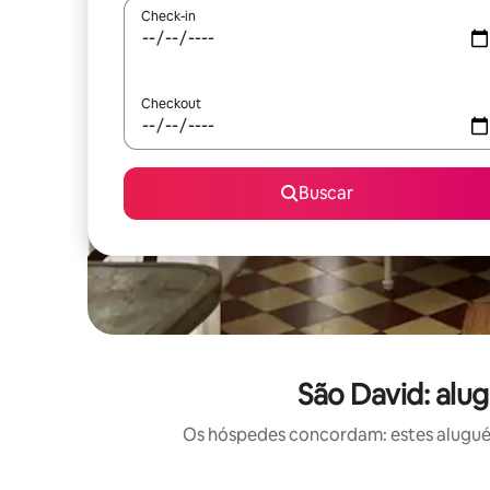
Check-in
Checkout
Buscar
São David: alu
Os hóspedes concordam: estes aluguéis