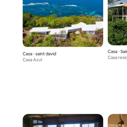
Casa ⋅ Sai
Casa ⋅ saint david
Casa resid
Casa Azul
quartos c
água - Wi-