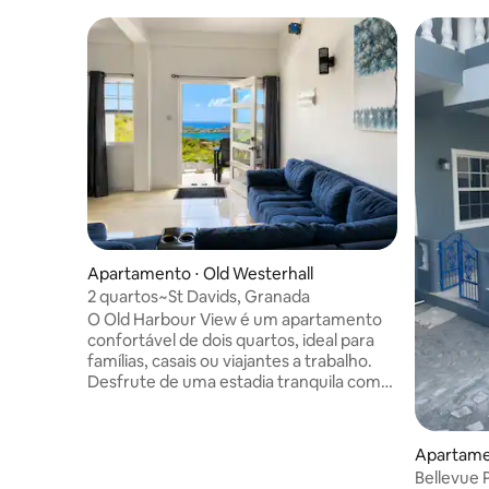
Apartamento ⋅ Old Westerhall
2 quartos~St Davids, Granada
O Old Harbour View é um apartamento
confortável de dois quartos, ideal para
famílias, casais ou viajantes a trabalho.
Desfrute de uma estadia tranquila com
vistas deslumbrantes, quartos com ar-
condicionado, uma área de estar
aconchegante, área de jantar, TV,
Apartamen
máquina de lavar/secar e uma cozinha
Bellevue 
totalmente equipada com fogão,