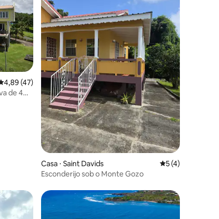
4,89 de uma avaliação média de 5, 47 avaliações
4,89 (47)
va de 4
e para a
Casa ⋅ Saint Davids
5 de uma avaliaçã
5 (4)
Esconderijo sob o Monte Gozo