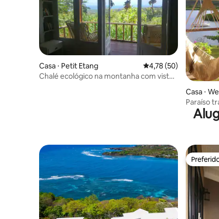
Casa ⋅ Petit Etang
4,78 de uma avaliação 
4,78 (50)
Chalé ecológico na montanha com vista
para o mar
Casa ⋅ We
t
Paraíso t
Alug
Preferid
Preferid