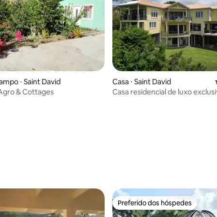
ampo ⋅ Saint David
Casa ⋅ Saint David
 Agro & Cottages
Casa residencial de luxo exclusi
quartos com vista deslumbrant
água - Wi-Fi gratuito -
Preferido dos hóspedes
Preferido dos hóspedes