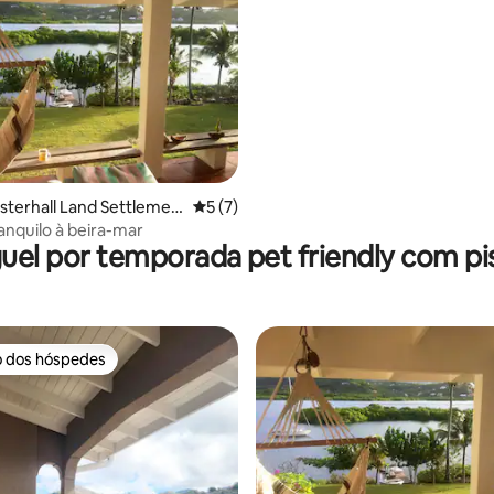
média de 5, 50 avaliações
sterhall Land Settlemen
5 de uma avaliação média de 5, 7 avalia
5 (7)
ranquilo à beira-mar
uel por temporada pet friendly com pi
o dos hóspedes
o dos hóspedes