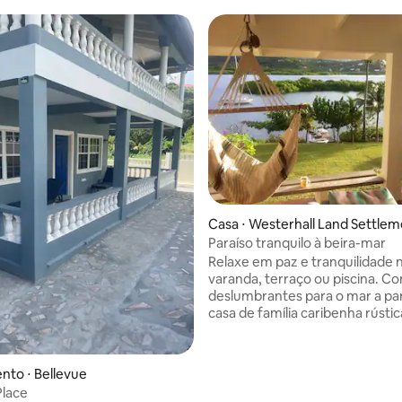
Casa ⋅ Westerhall Land Settle
t
Paraíso tranquilo à beira-mar
Relaxe em paz e tranquilidade 
varanda, terraço ou piscina. Co
deslumbrantes para o mar a par
casa de família caribenha rústica
aninhada em 3/4 de um acre de
maduro com seu próprio cais pr
Esta propriedade é um retiro idí
to ⋅ Bellevue
encontros familiares ou escapa
Place
tranquilas. Três quartos, inclu