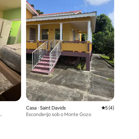
ções
Casa ⋅ Saint Davids
5 de uma avaliaçã
5 (4)
Esconderijo sob o Monte Gozo
va”