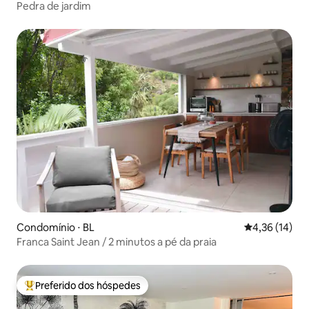
Pedra de jardim
Condomínio ⋅ BL
4,36 de uma a
4,36 (14)
Franca Saint Jean / 2 minutos a pé da praia
Preferido dos hóspedes
Entre os melhores preferidos dos hóspedes