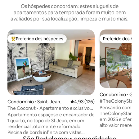
Os hóspedes concordam: estes aluguéis de
apartamentos para temporada foram muito bem
avaliados por sua localização, limpeza e muito mais.
Preferido dos hóspedes
Preferido dos hó
Entre os melhores preferidos dos hóspedes
Preferido dos hó
Condomínio ⋅ Gus
#TheColonyStar
Condomínio ⋅ Saint-Jean, Sa
4,93 de uma avaliação média de 
4,93 (126)
Pensando como uma
int Barthélemy
The Coconut - Apartamento exclusivo
TheColonyStar fo
no topo de StJean
Apartamento espaçoso e encantador de
em 2025 e oferece
1 quarto, no topo de St Jean, em um
alto valor mereci
residencial totalmente reformado.
Convenientemente
Piscina de borda infinita com vistas
encosta de Gustav
deslumbrantes para os favoritos mais