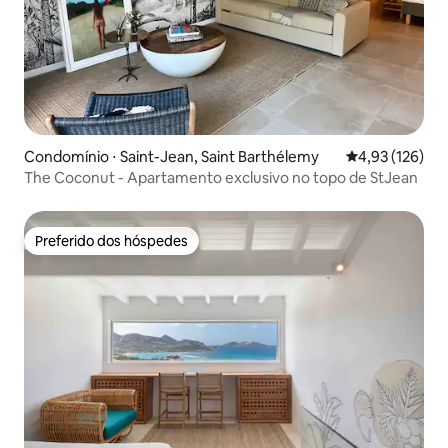
Condomínio ⋅ Saint-Jean, Saint Barthélemy
4,93 de uma av
4,93 (126)
The Coconut - Apartamento exclusivo no topo de StJean
Preferido dos hóspedes
Preferido dos hóspedes