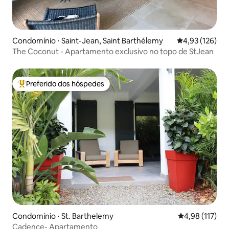
Condomínio ⋅ Saint-Jean, Saint Barthélemy
4,93 de uma av
4,93 (126)
The Coconut - Apartamento exclusivo no topo de StJean
Preferido dos hóspedes
Entre os melhores preferidos dos hóspedes
Condomínio ⋅ St. Barthelemy
4,98 de uma av
4,98 (117)
Cadence- Apartamento