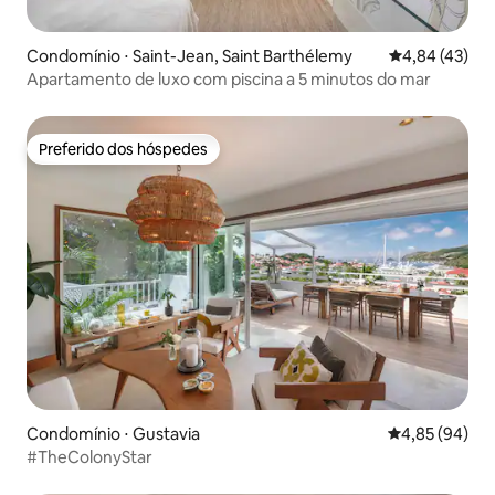
Condomínio ⋅ Saint-Jean, Saint Barthélemy
4,84 de uma a
4,84 (43)
Apartamento de luxo com piscina a 5 minutos do mar
Preferido dos hóspedes
Preferido dos hóspedes
Condomínio ⋅ Gustavia
4,85 de uma a
4,85 (94)
#TheColonyStar