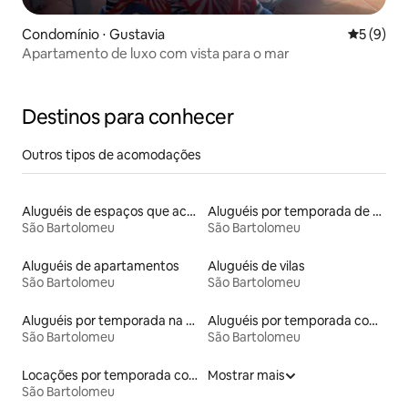
Condomínio ⋅ Gustavia
5 de uma 
5 (9)
Apartamento de luxo com vista para o mar
Destinos para conhecer
Outros tipos de acomodações
Aluguéis de espaços que aceitam animais de estimação
Aluguéis por temporada de acomodações de luxo
São Bartolomeu
São Bartolomeu
Aluguéis de apartamentos
Aluguéis de vilas
São Bartolomeu
São Bartolomeu
Aluguéis por temporada na orla
Aluguéis por temporada com banheira de hidromassagem
São Bartolomeu
São Bartolomeu
Locações por temporada com piscina
Mostrar mais
São Bartolomeu