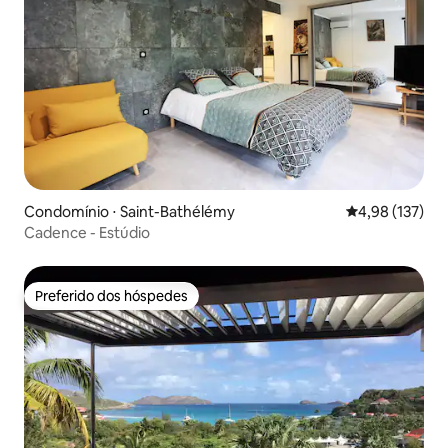
Condomínio ⋅ Saint-Bathélémy
4,98 de uma av
4,98 (137)
Cadence - Estúdio
Preferido dos hóspedes
Preferido dos hóspedes