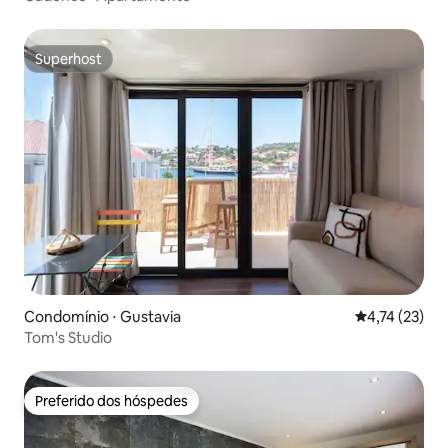
Superhost
Superhost
Condomínio ⋅ Gustavia
4,74 de uma a
4,74 (23)
Tom's Studio
Preferido dos hóspedes
Preferido dos hóspedes