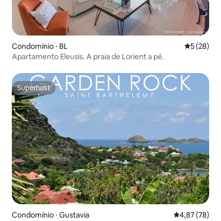
Condomínio ⋅ BL
5 de uma a
5 (28)
Apartamento Eleusis. A praia de Lorient a pé.
Superhost
Superhost
Condomínio ⋅ Gustavia
4,87 de uma a
4,87 (78)