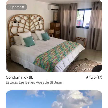
Superhost
Superhost
Condomínio ⋅ BL
4,76 de uma a
4,76 (17)
Estúdio Les Belles Vues de St Jean