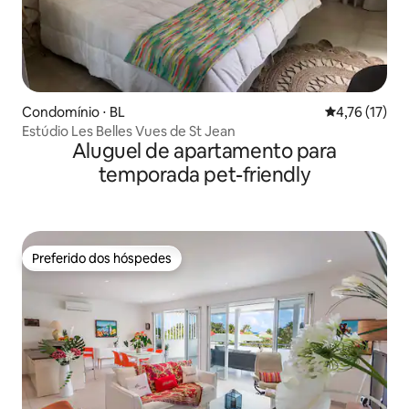
Condomínio ⋅ BL
4,76 de uma a
4,76 (17)
Estúdio Les Belles Vues de St Jean
Aluguel de apartamento para
temporada pet-friendly
Preferido dos hóspedes
Preferido dos hóspedes