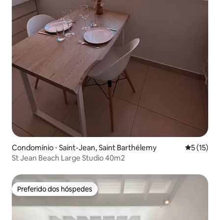
Condomínio ⋅ Saint-Jean, Saint Barthélemy
5 de uma a
5 (15)
St Jean Beach Large Studio 40m2
Preferido dos hóspedes
Preferido dos hóspedes