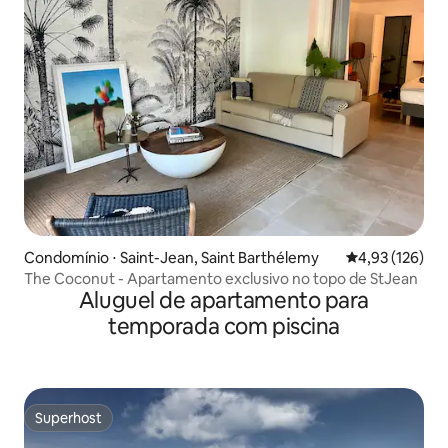
Condomínio ⋅ Saint-Jean, Saint Barthélemy
4,93 de uma av
4,93 (126)
The Coconut - Apartamento exclusivo no topo de StJean
Aluguel de apartamento para
temporada com piscina
Superhost
Superhost