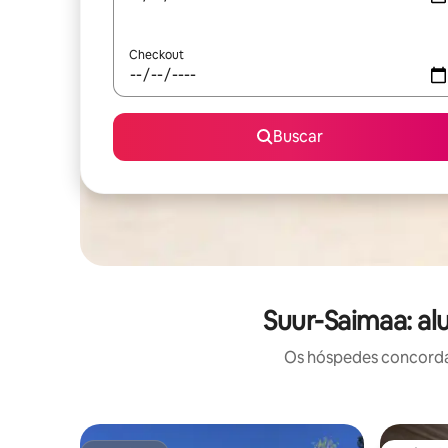
Checkout
Buscar
Suur-Saimaa: al
Os hóspedes concordam