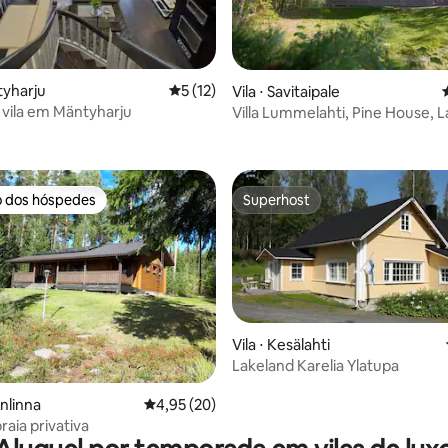
tyharju
5 de uma avaliação média de 5, 12 avalia
5 (12)
Vila ⋅ Savitaipale
 vila em Mäntyharju
Villa Lummelahti, Pine House, 
média de 5, 31 avaliações
Saimaa
o dos hóspedes
Superhost
o dos hóspedes
Superhost
Vila ⋅ Kesälahti
Lakeland Karelia Ylatupa
média de 5, 17 avaliações
onlinna
4,95 de uma avaliação média de 5, 20 avalia
4,95 (20)
raia privativa