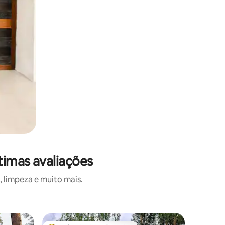
timas avaliações
 limpeza e muito mais.
Vila ⋅ Sav