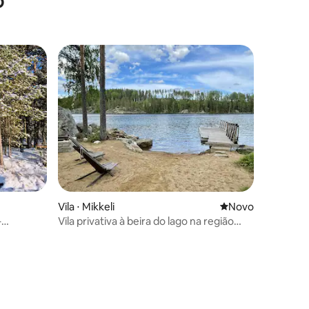
o
ções
Vila ⋅ Mikkeli
Novo lugar para fi
Novo
–
Vila privativa à beira do lago na região
finlandesa de Lakeland