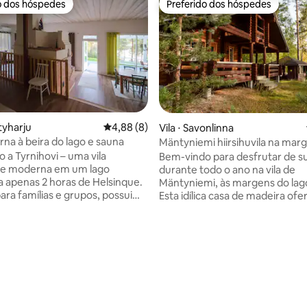
o dos hóspedes
Preferido dos hóspedes
o dos hóspedes
Preferido dos hóspedes
tyharju
4,88 de uma avaliação média de 5, 8 avalia
4,88 (8)
Vila ⋅ Savonlinna
rna à beira do lago e sauna
Mäntyniemi hiirsihuvila na ma
lago Saimaa
 a Tyrnihovi – uma vila
Bem-vindo para desfrutar de su
 e moderna em um lago
durante todo o ano na vila de
 a apenas 2 horas de Helsinque.
Mäntyniemi, às margens do lag
ara famílias e grupos, possui
Esta idílica casa de madeira of
 privada à beira do lago, um
oportunidade única de experi
rraço com churrasqueira,
umas férias tranquilas no cora
emo e vistas deslumbrantes da
natureza. A vila está localizada
 Nade, pesque no lago ou visite
da floresta, com vistas deslum
média de 5, 15 avaliações
 privada de pesca de salmão
para o lago. Você pode relaxar 
, bem perto. No inverno,
da praia, mergulhar no Saimaa 
 florestas nevadas e noites
desfrutar de refeições grelhad
ntes junto à lareira. Um toque
churrasqueira enquanto admira