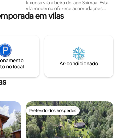
luxuosa vila à beira do lago Saimaa. Esta
oferece
vila moderna oferece acomodações
pesca e
emporada em vilas
modernas durante todo o ano na
Finlândia. Jacuzzi, banheira de
hidromassagem, 2 pranchas de SUP, um
barco, uma canoa, churrasqueira, lareira.
Fundamos um programa de proteção da
natureza perto da Villa. Como queremos
fortalecer os princípios do
desenvolvimento sustentável e
ionamento
preservação da natureza e do meio
Ar-condicionado
to no local
ambiente diversificados, podemos levá-
lo a esta floresta rochosa protegida.
as
Preferido dos hóspedes
Preferido dos hóspedes