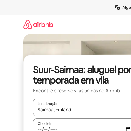
Pular
Algu
para
o
conteúdo
Suur-Saimaa: aluguel po
temporada em vila
Encontre e reserve vilas únicas no Airbnb
Localização
Quando os resultados estiverem disponíveis, expl
Check-in