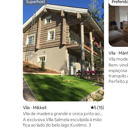
Superhost
Preferid
Superhost
Preferid
Vila ⋅ Män
Vila mode
Bem-vindo
espaçosa
tranquilo
Perfeito p
uma sauna
grande te
barco a r
natureza.
Vila ⋅ Mikkeli
5 de uma avaliação 
5 (15)
uma lagoa
Vila de madeira grande e única junto ao
em Survaa
lago Kuolimo
aproveite
A exclusiva Villa Salmela esculpida à mão
aconchega
fica ao lado do belo lago Kuolimo. 3