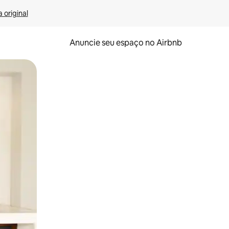
 original
Anuncie seu espaço no Airbnb
 deslizando o dedo na tela.