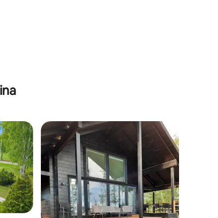
ções
ina