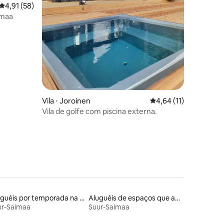
4,91 de uma avaliação média de 5, 58 avaliações
4,91 (58)
imaa
Vila ⋅ Joroinen
4,64 de uma avaliação
4,64 (11)
Vila de golfe com piscina externa.
Aluguéis por temporada na orla
Aluguéis de espaços que aceitam animais de estimação
ur-Saimaa
Suur-Saimaa