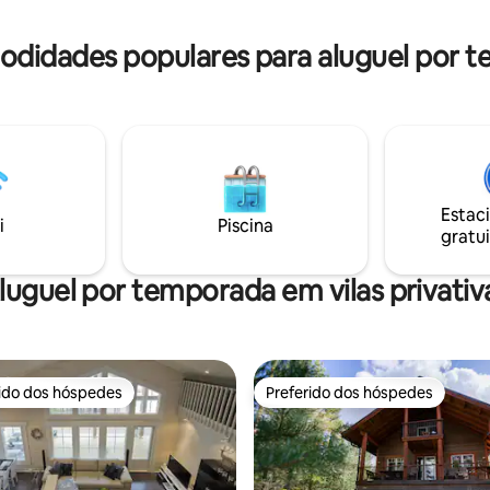
de luxo em todas as estações
sol. A praia privativa também 
o para brincar, se conectar e
acesso a uma piscina, um cais, 
odidades populares para aluguel por t
untos com conforto.
um barco a remo.
Estac
i
Piscina
gratui
luguel por temporada em vilas privativ
rido dos hóspedes
Preferido dos hóspedes
 melhores preferidos dos hóspedes
Preferido dos hóspedes