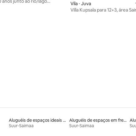
0 anos junto ao rio/lago
Vila ⋅ Juva
Villa Kupsala para 12+3, área Sa
Aluguéis de espaços ideais para famílias
Aluguéis de espaços em frente à praia
Suur-Saimaa
Suur-Saimaa
Su