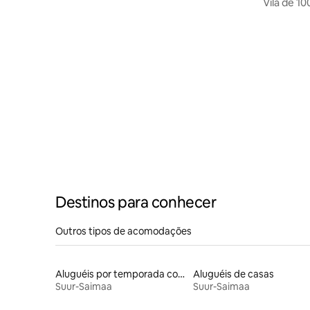
Vila de 10
cristalino
Destinos para conhecer
Outros tipos de acomodações
Aluguéis por temporada com acesso ao lago
Aluguéis de casas
Suur-Saimaa
Suur-Saimaa