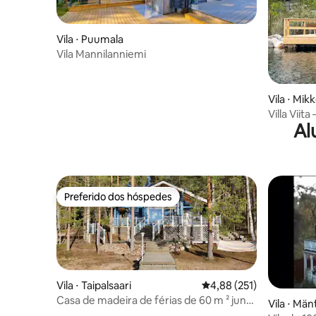
Vila ⋅ Puumala
Vila Mannilanniemi
Vila ⋅ Mikk
Villa Viita
Al
Preferido dos hóspedes
Preferido dos hóspedes
Vila ⋅ Taipalsaari
4,88 de uma avaliação m
4,88 (251)
Casa de madeira de férias de 60 m ² junto
Vila ⋅ Män
ao lago Saimaa.