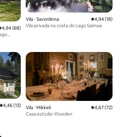
Vila ⋅ Savonlinna
4,94 de uma avaliação
4,94 (18)
Vila privada na costa do Lago Saimaa
ções
4,94 de uma avaliação média de 5, 68 avaliações
4,94 (68)
Lago
4,46 de uma avaliação média de 5, 13 avaliações
4,46 (13)
Vila ⋅ Mikkeli
4,67 de uma avaliação
4,67 (72)
Casa estúdio Yöveden
ções