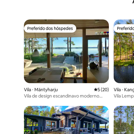
Preferido dos hóspedes
Preferid
Preferido dos hóspedes
Preferid
Vila ⋅ Mäntyharju
5 de uma avaliação 
5 (20)
Vila ⋅ Ka
Vila de design escandinavo moderno
Vila Lemp
junto a um belo lago