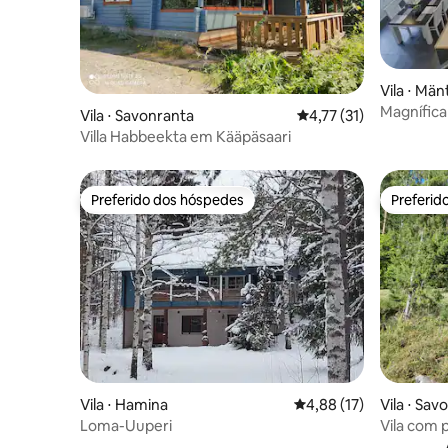
Vila ⋅ Män
Magnífica
Vila ⋅ Savonranta
4,77 de uma avaliação 
4,77 (31)
Villa Habbeekta em Kääpäsaari
Preferido dos hóspedes
Preferid
Preferido dos hóspedes
Preferid
Vila ⋅ Hamina
4,88 de uma avaliação 
4,88 (17)
Vila ⋅ Sav
Loma-Uuperi
Vila com p