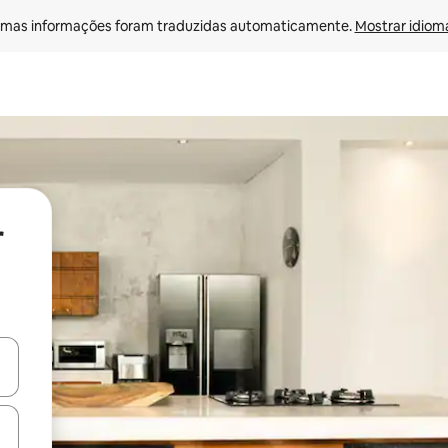
mas informações foram traduzidas automaticamente. 
Mostrar idioma
r
ore-os usando as seta para cima e para baixo do teclado ou tocando e