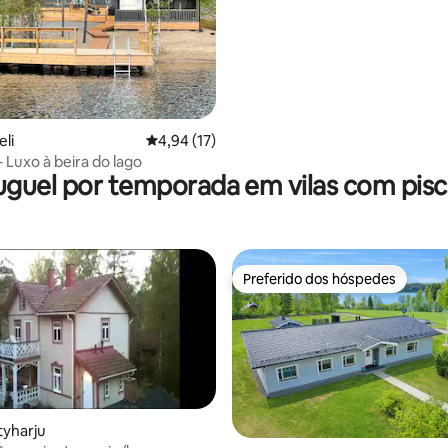
eli
4,94 de uma avaliação média de 5, 17 avalia
4,94 (17)
 – Luxo à beira do lago
uguel por temporada em vilas com pisc
Preferido dos hóspedes
Preferido dos hóspedes
édia de 5, 251 avaliações
tyharju