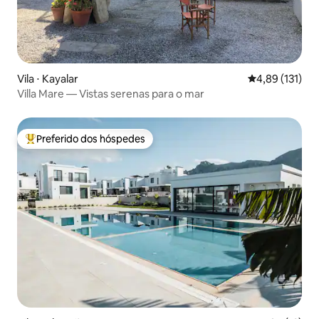
Vila ⋅ Kayalar
4,89 de uma av
4,89 (131)
Villa Mare — Vistas serenas para o mar
Preferido dos hóspedes
Entre os melhores preferidos dos hóspedes