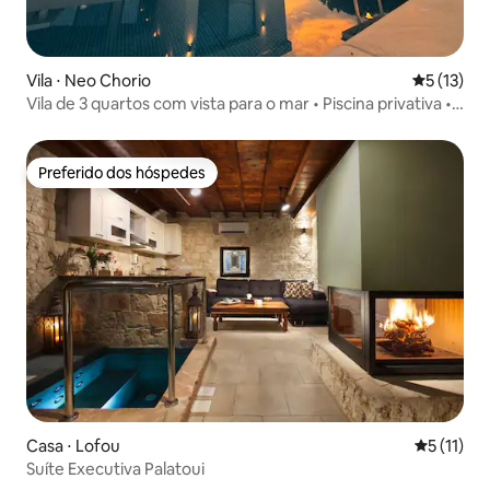
Vila ⋅ Neo Chorio
5 de uma a
5 (13)
Vila de 3 quartos com vista para o mar • Piscina privativa •
Perto da praia
Preferido dos hóspedes
Preferido dos hóspedes
Casa ⋅ Lofou
5 de uma a
5 (11)
Suíte Executiva Palatoui