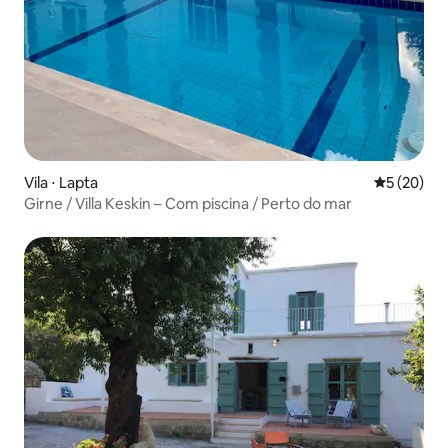
Vila ⋅ Lapta
5 de uma a
5 (20)
Girne / Villa Keskin – Com piscina / Perto do mar