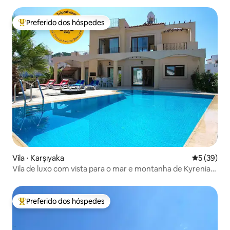
Preferido dos hóspedes
Entre os melhores preferidos dos hóspedes
Vila ⋅ Karşıyaka
5 de uma a
5 (39)
Vila de luxo com vista para o mar e montanha de Kyrenia,
piscina privada
Preferido dos hóspedes
Entre os melhores preferidos dos hóspedes