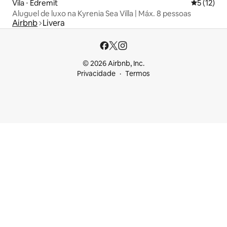
Vila ⋅ Edremit
5 de uma a
5 (12)
Aluguel de luxo na Kyrenia Sea Villa | Máx. 8 pessoas
Airbnb
Livera
© 2026 Airbnb, Inc.
Privacidade
Termos