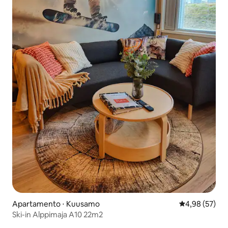
Apartamento ⋅ Kuusamo
4,98 de uma a
4,98 (57)
Ski-in Alppimaja A10 22m2