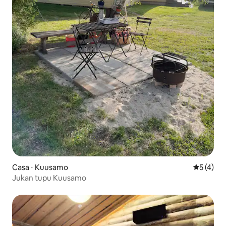
Casa ⋅ Kuusamo
5 de uma 
5 (4)
Jukan tupu Kuusamo