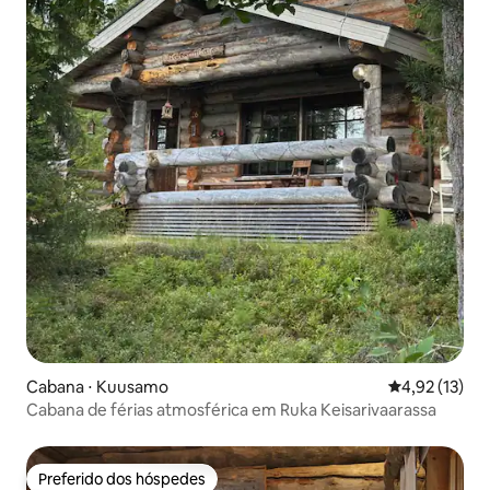
Cabana ⋅ Kuusamo
4,92 de uma a
4,92 (13)
Cabana de férias atmosférica em Ruka Keisarivaarassa
Preferido dos hóspedes
Preferido dos hóspedes