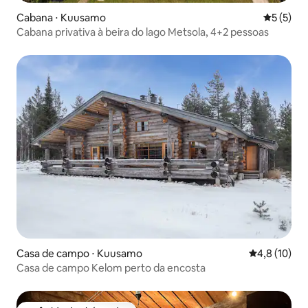
Cabana ⋅ Kuusamo
5 de uma 
5 (5)
Cabana privativa à beira do lago Metsola, 4+2 pessoas
Casa de campo ⋅ Kuusamo
4,8 de uma a
4,8 (10)
Casa de campo Kelom perto da encosta