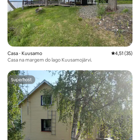
Casa ⋅ Kuusamo
4,51 de uma a
4,51 (35)
Casa na margem do lago Kuusamojärvi.
Superhost
Superhost