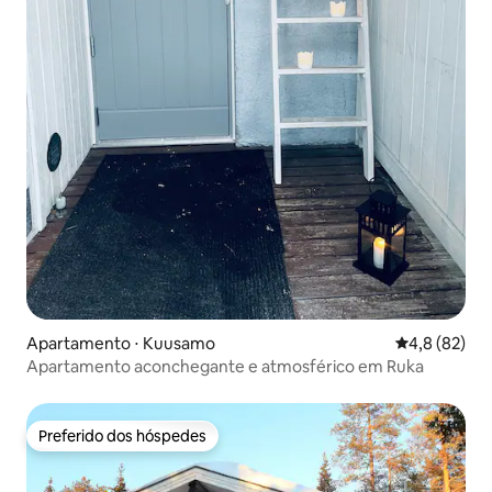
Apartamento ⋅ Kuusamo
4,8 de uma a
4,8 (82)
Apartamento aconchegante e atmosférico em Ruka
Preferido dos hóspedes
Preferido dos hóspedes