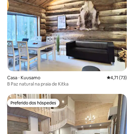
Casa ⋅ Kuusamo
4,71 de uma a
4,71 (73)
B Paz natural na praia de Kitka
Preferido dos hóspedes
Preferido dos hóspedes