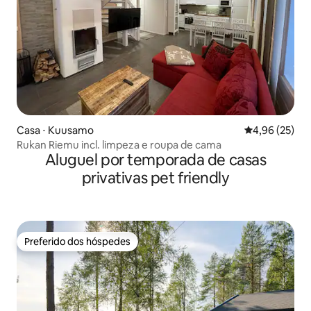
Casa ⋅ Kuusamo
4,96 de uma a
4,96 (25)
Rukan Riemu incl. limpeza e roupa de cama
Aluguel por temporada de casas
privativas pet friendly
Preferido dos hóspedes
Preferido dos hóspedes