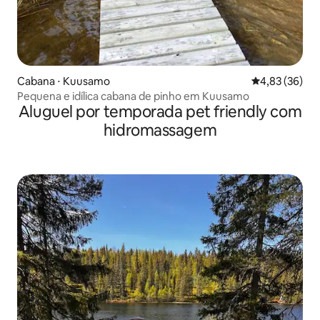
Cabana ⋅ Kuusamo
4,83 de uma a
4,83 (36)
Pequena e idílica cabana de pinho em Kuusamo
Aluguel por temporada pet friendly com
hidromassagem