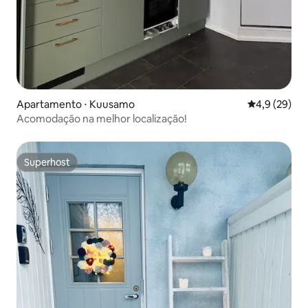
Apartamento ⋅ Kuusamo
4,9 de uma a
4,9 (29)
Acomodação na melhor localização!
Superhost
Superhost