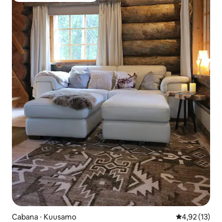
Cabana ⋅ Kuusamo
4,92 de uma a
4,92 (13)