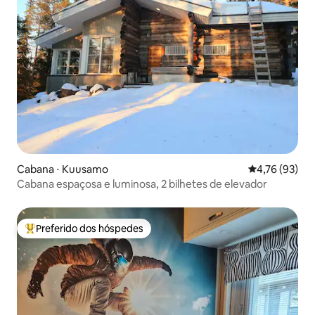
Cabana ⋅ Kuusamo
4,76 de uma a
4,76 (93)
Cabana espaçosa e luminosa, 2 bilhetes de elevador
Preferido dos hóspedes
Entre os melhores preferidos dos hóspedes