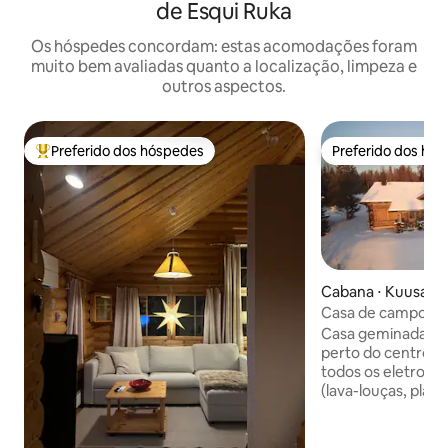
de Esqui Ruka
Os hóspedes concordam: estas acomodações foram
muito bem avaliadas quanto a localização, limpeza e
outros aspectos.
Preferido dos hóspedes
Preferido dos hó
Entre os melhores preferidos dos hóspedes
Preferido dos hó
Cabana ⋅ Kuusam
Casa de campo Ke
carregador de car
Casa geminada ac
perto do centro d
todos os eletrodo
(lava-louças, placa
micro-ondas) e ut
completos. No piso térreo da casa de
campo, a cozinha d