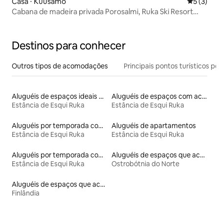
Casa ⋅ Kuusamo
5 de uma 
5 (3)
Cabana de madeira privada Porosalmi, Ruka Ski Resort
4km
Destinos para conhecer
Outros tipos de acomodações
Principais pontos turísticos po
Aluguéis de espaços ideais para famílias
Aluguéis de espaços com acesso direto a pistas de esqui
Estância de Esqui Ruka
Estância de Esqui Ruka
Aluguéis por temporada com sauna
Aluguéis de apartamentos
Estância de Esqui Ruka
Estância de Esqui Ruka
Aluguéis por temporada com acesso ao lago
Aluguéis de espaços que aceitam animais de estimação
Estância de Esqui Ruka
Ostrobótnia do Norte
Aluguéis de espaços que aceitam animais de estimação
Finlândia