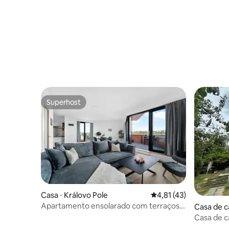
Superhost
Superhost
Casa ⋅ Královo Pole
4,81 de uma avaliação 
4,81 (43)
Apartamento ensolarado com terraços -
Casa de c
Královo Pole
Casa de 