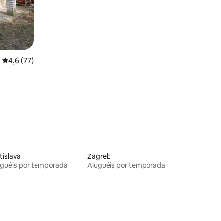
4,6 de uma avaliação média de 5, 77 avaliações
4,6 (77)
tislava
Zagreb
uguéis por temporada
Aluguéis por temporada