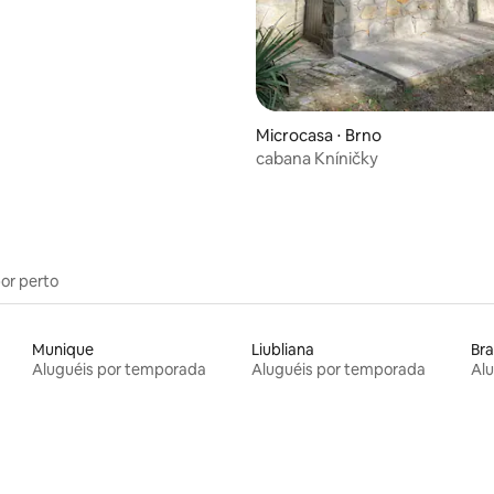
Microcasa ⋅ Brno
cabana Kníničky
por perto
Munique
Liubliana
Bra
Aluguéis por temporada
Aluguéis por temporada
Al