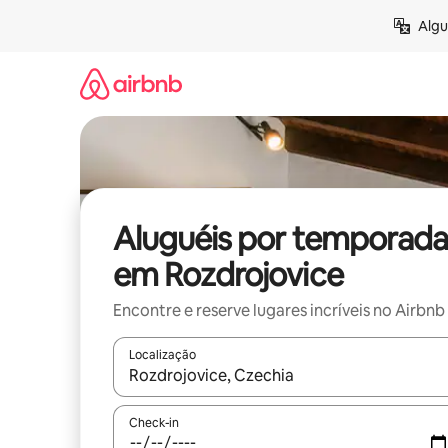
Pular
Algu
para
o
conteúdo
Aluguéis por temporada
em Rozdrojovice
Encontre e reserve lugares incríveis no Airbnb
Localização
Quando os resultados estiverem disponíveis, expl
Check-in