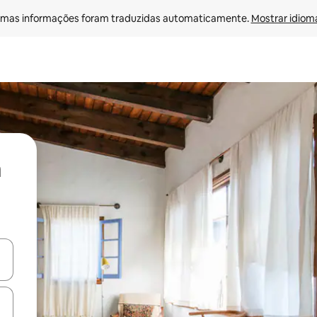
mas informações foram traduzidas automaticamente. 
Mostrar idioma
ore-os usando as seta para cima e para baixo do teclado ou tocando e