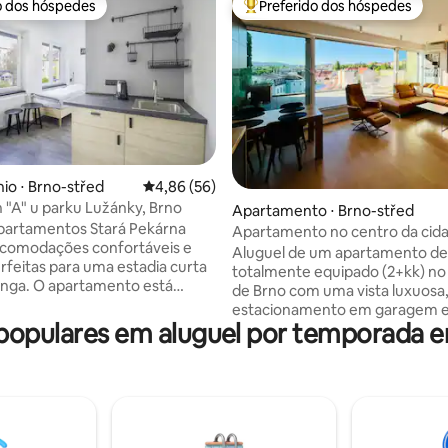
o dos hóspedes
Preferido dos hóspedes
o dos hóspedes
Entre os melhores preferidos d
édia de 5, 100 avaliações
o ⋅ Brno-střed
4,86 de uma avaliação média de 5, 56 avalia
4,86 (56)
"A" u parku Lužánky, Brno
Apartamento ⋅ Brno-střed
partamentos Stará Pekárna
Apartamento no centro da cid
acomodações confortáveis e
Brno
Aluguel de um apartamento de 
erfeitas para uma estadia curta
totalmente equipado (2+kk) no
amento está
de Brno com uma vista luxuosa
e equipado - duas camas de
estacionamento em garagem 
confortáveis, roupas de cama e
opulares em aluguel por temporada e
terraço de 20 m², incluindo um
impas, cozinha com frigobar e
diretamente da garagem. O
tos básicos, banheiro
apartamento climatizado é co
com vaso sanitário, Wi-Fi. A
por 1 quarto, uma sala de estar
o fica no primeiro andar do
cozinha totalmente equipada
seiro do prédio de apartamentos
máquina de lavar louça e uma ch
parque Brno Lužánky mais
1 banheiro com um bidê e chine