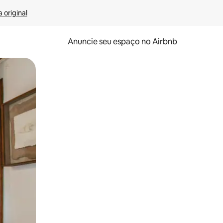
 original
Anuncie seu espaço no Airbnb
 deslizando o dedo na tela.