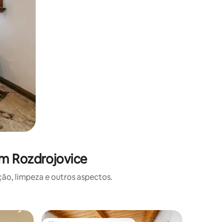
em Rozdrojovice
o, limpeza e outros aspectos.
Condomín