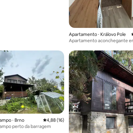
Apartamento ⋅ Královo Pole
Apartamento aconchegante e
média de 5, 43 avaliações
ampo ⋅ Brno
4,88 de uma avaliação média de 5, 16 avalia
4,88 (16)
campo perto da barragem