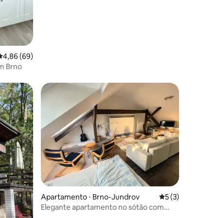
4,86 de uma avaliação média de 5, 69 avaliações
4,86 (69)
m Brno
ções
Apartamento ⋅ Brno-Jundrov
5 de uma avaliaçã
5 (3)
Elegante apartamento no sótão com
home theater e ar-condicionado