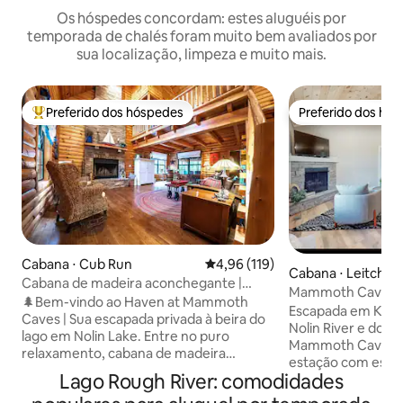
Os hóspedes concordam: estes aluguéis por
temporada de chalés foram muito bem avaliados por
sua localização, limpeza e muito mais.
Preferido dos hóspedes
Preferido dos hó
Entre os melhores preferidos dos hóspedes
Preferido dos hó
Cabana ⋅ Cub Run
4,96 de uma avaliação média de 
4,96 (119)
Cabana ⋅ Leitchfie
Cabana de madeira aconchegante |
Mammoth Cave, La
Banheira de hidromassagem | Vista para
🌲Bem-vindo ao Haven at Mammoth
em Kentucky
Escapada em Kent
o lago | Fogueiras | Jogos
Caves | Sua escapada privada à beira do
Nolin River e do P
lago em Nolin Lake. Entre no puro
Mammoth Cave! Pe
relaxamento, cabana de madeira
estação com espaç
aconchegante lindamente trabalhada
Lago Rough River: comodidades
para todos com 2 
perfeitamente escondida entre árvores
divertido quarto 