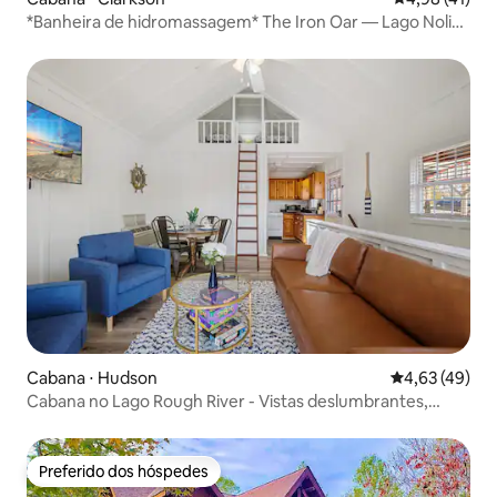
*Banheira de hidromassagem* The Iron Oar — Lago Nolin
— Mammoth Cave
Cabana ⋅ Hudson
4,63 de uma a
4,63 (49)
Cabana no Lago Rough River - Vistas deslumbrantes,
banheira de hidromassagem!
Preferido dos hóspedes
Preferido dos hóspedes