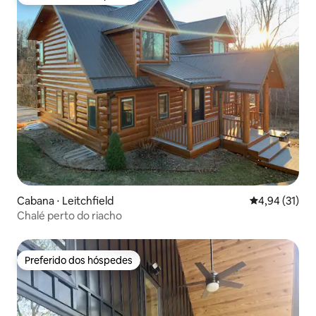
Preferido dos hóspedes
Cabana ⋅ Leitchfield
4,94 de uma a
4,94 (31)
Chalé perto do riacho
Preferido dos hóspedes
Preferido dos hóspedes