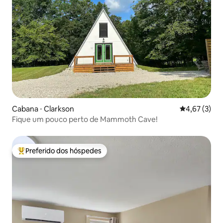
Cabana ⋅ Clarkson
4,67 de uma 
4,67 (3)
Fique um pouco perto de Mammoth Cave!
Preferido dos hóspedes
Entre os melhores preferidos dos hóspedes