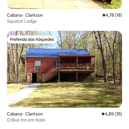
Cabana ⋅ Clarkson
4,78 de uma a
4,78 (18)
Squatch Lodge
Preferido dos hóspedes
Preferido dos hóspedes
Cabana ⋅ Clarkson
4,89 de uma a
4,89 (35)
O Blue Inn em Nolin