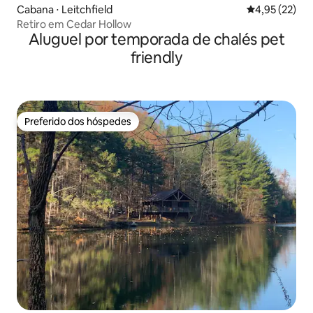
Cabana ⋅ Leitchfield
4,95 de uma a
4,95 (22)
Retiro em Cedar Hollow
Aluguel por temporada de chalés pet
friendly
Preferido dos hóspedes
Preferido dos hóspedes