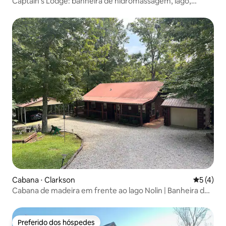
Captain's Lodge: banheira de hidromassagem, lago,
arcade, pingue-pongue
Cabana ⋅ Clarkson
5 de uma 
5 (4)
Cabana de madeira em frente ao lago Nolin | Banheira de
hidromassagem • Lareira
Preferido dos hóspedes