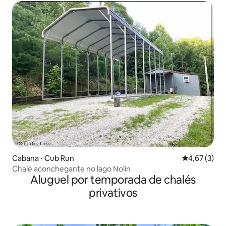
Cabana ⋅ Cub Run
4,67 de uma 
4,67 (3)
Chalé aconchegante no lago Nolin
Aluguel por temporada de chalés
privativos