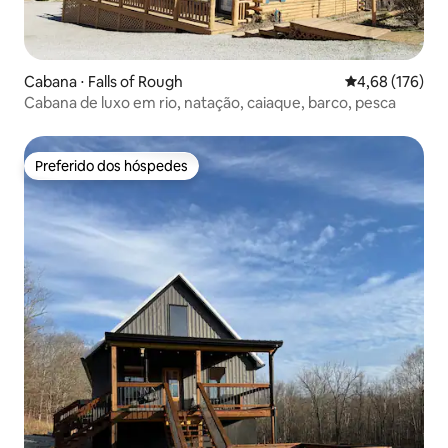
Cabana ⋅ Falls of Rough
4,68 de uma av
4,68 (176)
Cabana de luxo em rio, natação, caiaque, barco, pesca
Preferido dos hóspedes
Preferido dos hóspedes