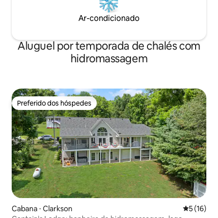
Ar-condicionado
Aluguel por temporada de chalés com
hidromassagem
Preferido dos hóspedes
Preferido dos hóspedes
Cabana ⋅ Clarkson
5 de uma a
5 (16)