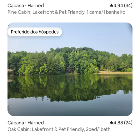
Cabana ⋅ Harned
4,94 de uma a
4,94 (34)
Pine Cabin: Lakefront & Pet Friendly, 1 cama/1 banheiro
Preferido dos hóspedes
Preferido dos hóspedes
Cabana ⋅ Harned
4,88 de uma a
4,88 (24)
Oak Cabin: Lakefront & Pet Friendly, 2bed/1bath