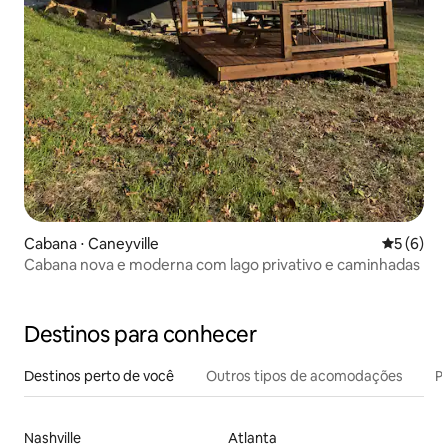
Cabana ⋅ Caneyville
5 de uma 
5 (6)
Cabana nova e moderna com lago privativo e caminhadas
Destinos para conhecer
Destinos perto de você
Outros tipos de acomodações
Pr
Nashville
Atlanta