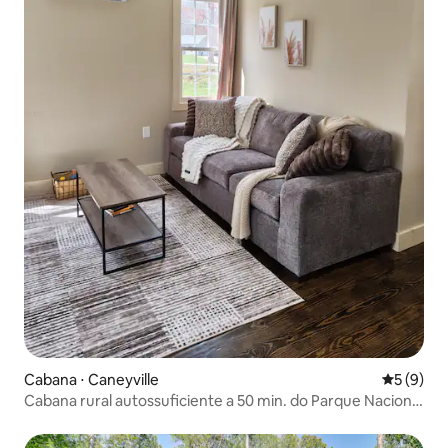
Cabana ⋅ Caneyville
5 de uma 
5 (9)
Cabana rural autossuficiente a 50 min. do Parque Nacional
de Mammoth Cave