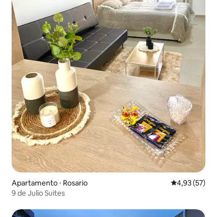
Apartamento ⋅ Rosario
4,93 de uma a
4,93 (57)
9 de Julio Suites