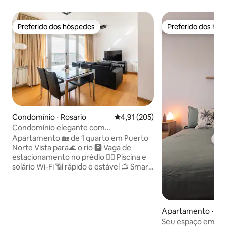
Preferido dos hóspedes
Preferido dos hó
Preferido dos hóspedes
Preferido dos hó
Condomínio ⋅ Rosario
4,91 de uma avaliação média de 
4,91 (205)
Condomínio elegante com
estacionamento • Puerto Norte
Apartamento 🏡 de 1 quarto em Puerto
Norte Vista para🌊 o rio 🅿 Vaga de
estacionamento no prédio 🏊‍♂️ Piscina e
solário Wi-Fi 📶 rápido e estável 📺 Smart
TV com TV a cabo ☕ Nespresso e
cozinha totalmente equipada 🍽 Micro-
ondas, forno, geladeira, pratos
Travesseiros de espuma de😴 efeito
Apartamento ⋅ Ro
memória Banheiro 🛁 completo com
Seu espaço em Pi
banheira ❄ Ar-condicionado (quente e