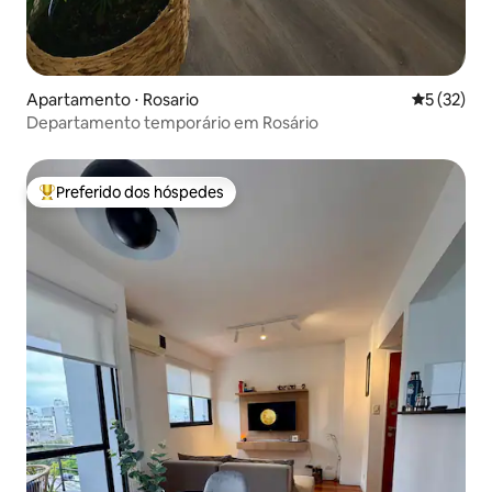
Apartamento ⋅ Rosario
5 de uma a
5 (32)
Departamento temporário em Rosário
Preferido dos hóspedes
Entre os melhores preferidos dos hóspedes