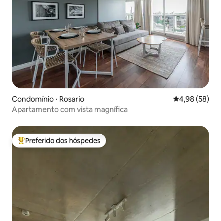
Condomínio ⋅ Rosario
4,98 de uma a
4,98 (58)
Apartamento com vista magnífica
Preferido dos hóspedes
Entre os melhores preferidos dos hóspedes