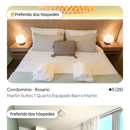
Preferido dos hóspedes
Entre os melhores preferidos dos hóspedes
Condomínio ⋅ Rosario
5 de uma a
5 (29)
Martin Suites 1 Quarto Equipado Bairro Martin
Preferido dos hóspedes
Preferido dos hóspedes