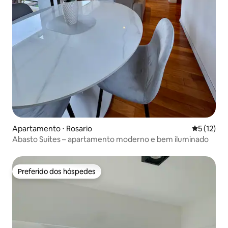
Apartamento ⋅ Rosario
5 de uma a
5 (12)
Abasto Suites – apartamento moderno e bem iluminado
Preferido dos hóspedes
Preferido dos hóspedes