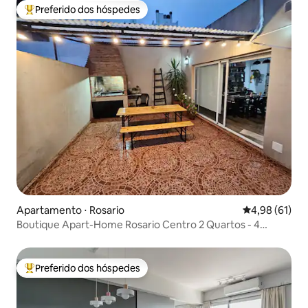
Preferido dos hóspedes
Entre os melhores preferidos dos hóspedes
Apartamento ⋅ Rosario
4,98 de uma a
4,98 (61)
Boutique Apart-Home Rosario Centro 2 Quartos - 4
Pessoas
Preferido dos hóspedes
Entre os melhores preferidos dos hóspedes