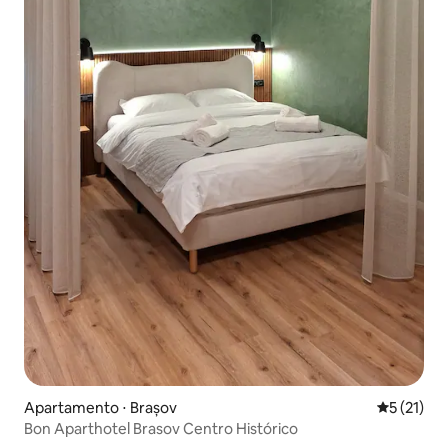
Apartamento ⋅ Brașov
5 de uma a
5 (21)
Bon Aparthotel Brasov Centro Histórico