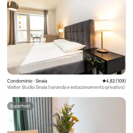
Condomínio ⋅ Sinaia
4,82 de uma av
4,82 (109)
Walter Studio Sinaia (varanda e estacionamento privativo)
Superhost
Superhost