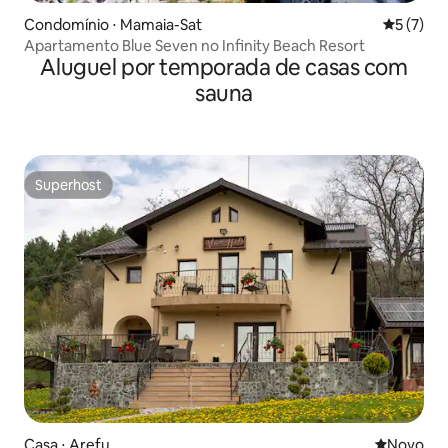
Condomínio ⋅ Mamaia-Sat
5 de uma 
5 (7)
Apartamento Blue Seven no Infinity Beach Resort
Aluguel por temporada de casas com
sauna
Superhost
Superhost
Casa ⋅ Arefu
Novo lugar
Novo