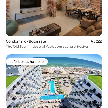
Condomínio ⋅ Bucareste
5 de uma a
5 (22)
The Old Town Industrial Vault com sauna privativa
Preferido dos hóspedes
Preferido dos hóspedes