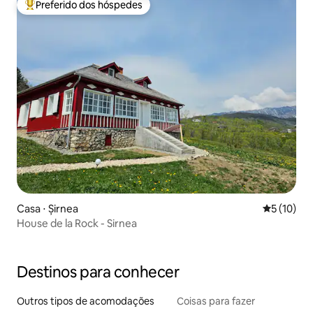
Preferido dos hóspedes
Entre os melhores preferidos dos hóspedes
Casa ⋅ Șirnea
5 de uma a
5 (10)
House de la Rock - Sirnea
Destinos para conhecer
Outros tipos de acomodações
Coisas para fazer