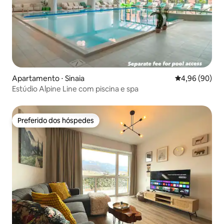
Apartamento ⋅ Sinaia
4,96 de uma av
4,96 (90)
Estúdio Alpine Line com piscina e spa
Preferido dos hóspedes
Preferido dos hóspedes