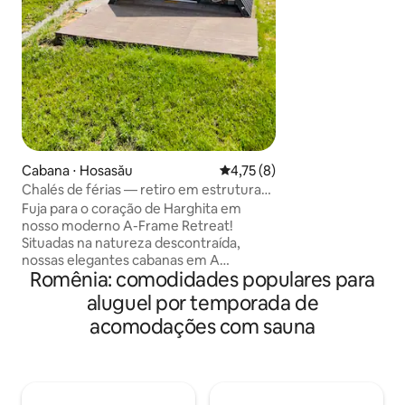
termal, boa comid
naturais. Perfeito
pessoas. A casa t
cama de casal, 1 
solteiro, 1 sala de
grande sala de jant
terraços abertos,
piscina e churrasq
totalmente equipada. Café da 
chá e pastelaria in
Cabana ⋅ Hosasău
4,75 de uma avaliação média d
4,75 (8)
Chalés de férias — retiro em estrutura
triangular em Harghita
Fuja para o coração de Harghita em
nosso moderno A-Frame Retreat!
Situadas na natureza descontraída,
nossas elegantes cabanas em A
Romênia: comodidades populares para
oferecem o refúgio perfeito para 2 a 4
hóspedes. Construída em 2024, cada
aluguel por temporada de
cabana possui uma sauna privada e uma
acomodações com sauna
banheira de madeira quente tradicional,
garantindo que sua estadia seja tão
relaxante quanto memorável. Desfrute
de interiores aconchegantes com vistas
deslumbrantes das colinas ao redor.