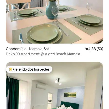
Condomínio ⋅ Mamaia-Sat
4,88 de uma a
4,88 (50)
Deko 99 Apartment @ Alezzi Beach Mamaia
Preferido dos hóspedes
Entre os melhores preferidos dos hóspedes