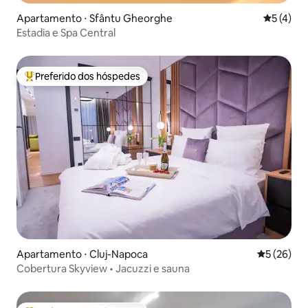
Apartamento ⋅ Sfântu Gheorghe
5 de uma 
5 (4)
Estadia e Spa Central
Preferido dos hóspedes
Entre os melhores preferidos dos hóspedes
Apartamento ⋅ Cluj-Napoca
5 de uma a
5 (26)
Cobertura Skyview • Jacuzzi e sauna