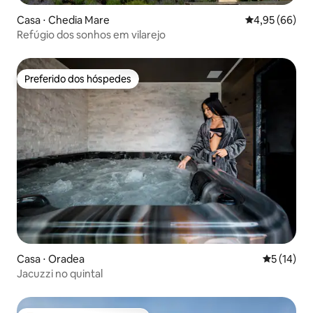
Casa ⋅ Chedia Mare
4,95 de uma a
4,95 (66)
Refúgio dos sonhos em vilarejo
Preferido dos hóspedes
Preferido dos hóspedes
Casa ⋅ Oradea
5 de uma a
5 (14)
Jacuzzi no quintal