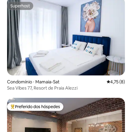
Superhost
Superhost
Condomínio ⋅ Mamaia-Sat
4,75 de uma 
4,75 (8)
Sea Vibes 77, Resort de Praia Alezzi
Preferido dos hóspedes
Entre os melhores preferidos dos hóspedes