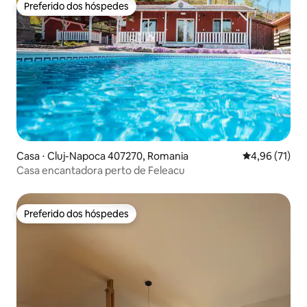
Preferido dos hóspedes
Preferido dos hóspedes
Casa ⋅ Cluj-Napoca 407270, Romania
4,96 de uma a
4,96 (71)
Casa encantadora perto de Feleacu
Preferido dos hóspedes
Preferido dos hóspedes