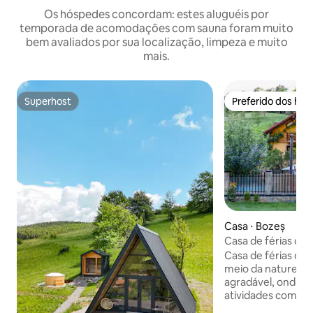
Os hóspedes concordam: estes aluguéis por
temporada de acomodações com sauna foram muito
bem avaliados por sua localização, limpeza e muito
mais.
Superhost
Preferido dos hó
Superhost
Preferido dos hó
Casa ⋅ Bozeș
Casa de férias com
natureza
Casa de férias de 
meio da natureza
agradável, onde v
atividades como c
fora de estrada, p