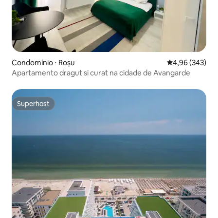
Condomínio ⋅ Roșu
4,96 de uma ava
4,96 (343)
Apartamento dragut si curat na cidade de Avangarde
Superhost
Superhost