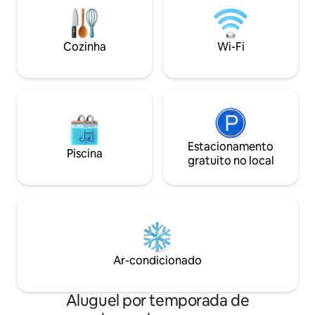
Ideal para casais, famílias ou amigos,
este retiro é perfeito para relaxar ou
explorar as paisagens deslumbrantes de
Cozinha
Wi-Fi
Harghita.
Estacionamento
Piscina
gratuito no local
Ar-condicionado
Aluguel por temporada de