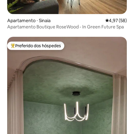
Apartamento ⋅ Sinaia
4,97 de uma a
4,97 (58)
Apartamento Boutique RoseWood - In Green Future Spa
Preferido dos hóspedes
Entre os melhores preferidos dos hóspedes