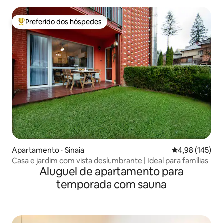
Preferido dos hóspedes
Entre os melhores preferidos dos hóspedes
Apartamento ⋅ Sinaia
4,98 de uma av
4,98 (145)
Casa e jardim com vista deslumbrante | Ideal para famílias
Aluguel de apartamento para
temporada com sauna