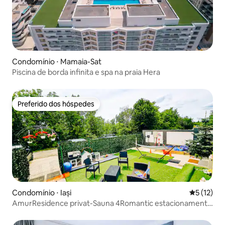
Condomínio ⋅ Mamaia-Sat
Piscina de borda infinita e spa na praia Hera
Preferido dos hóspedes
Preferido dos hóspedes
Condomínio ⋅ Iași
5 de uma a
5 (12)
AmurResidence privat-Sauna 4Romantic estacionamento
gratuito