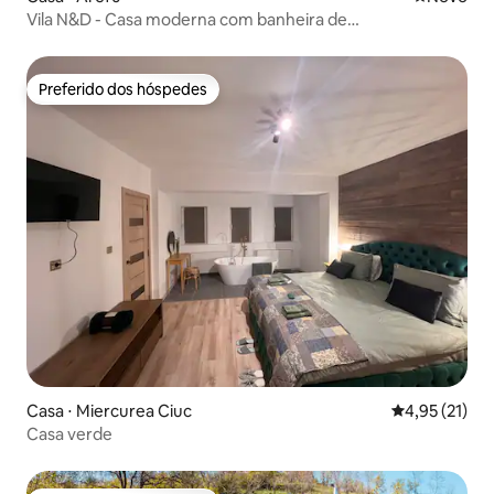
Vila N&D - Casa moderna com banheira de
hidromassagem e sauna
Preferido dos hóspedes
Preferido dos hóspedes
Casa ⋅ Miercurea Ciuc
4,95 de uma a
4,95 (21)
Casa verde