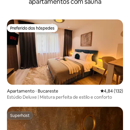
apartamentos com sauna
Preferido dos hóspedes
Preferido dos hóspedes
Apartamento ⋅ Bucareste
4,84 de uma av
4,84 (132)
Estúdio Deluxe | Mistura perfeita de estilo e conforto
Superhost
Superhost