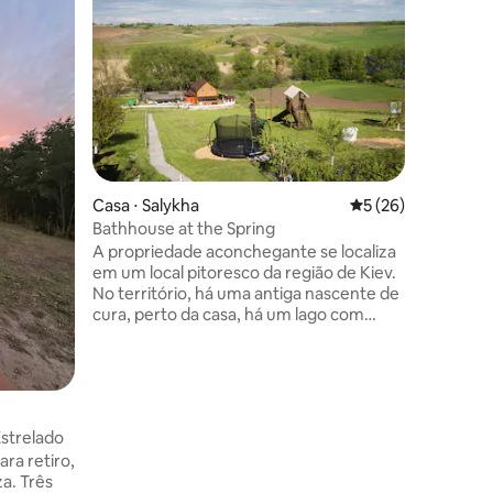
Casa ⋅ Salykha
5 de uma avaliação
5 (26)
Quarto d
Bathhouse at the Spring
Casa-res
A propriedade aconchegante se localiza
O restaur
em um local pitoresco da região de Kiev.
Tserkva 
No território, há uma antiga nascente de
hospitalidade
cura, perto da casa, há um lago com
a casa se
cachoeiras nas quais pode nadar e
administr
pescar. Em nosso espaço, você não só
mapa da 
pode ficar bem fumegando na sauna a
de aconc
lenha com vassouras ou sem, desfrutar
mantendo a base. 
de todos os encantos do banho, mas
especial
strelado
também celebrar qualquer evento de
reunião p
ra retiro,
aniversário a despedida de solteiro ou
a. Três
despedida de solteiro entre amigos,