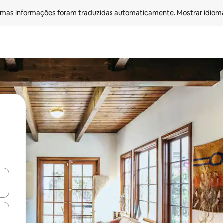
mas informações foram traduzidas automaticamente. 
Mostrar idioma
ore-os usando as seta para cima e para baixo do teclado ou tocando e