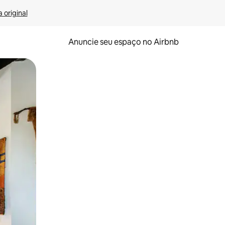
 original
Anuncie seu espaço no Airbnb
 deslizando o dedo na tela.