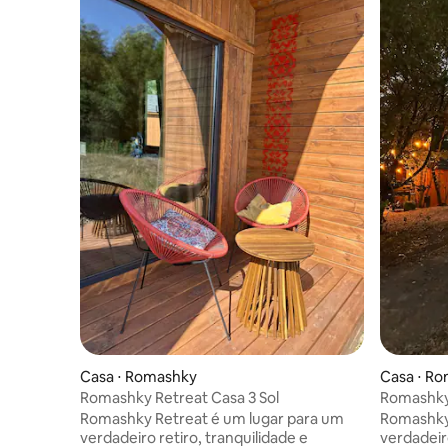
Casa ⋅ Romashky
Casa ⋅ R
Romashky Retreat Casa 3 Sol
Romashky
Romashky Retreat é um lugar para um
Romashky 
verdadeiro retiro, tranquilidade e
verdadeiro