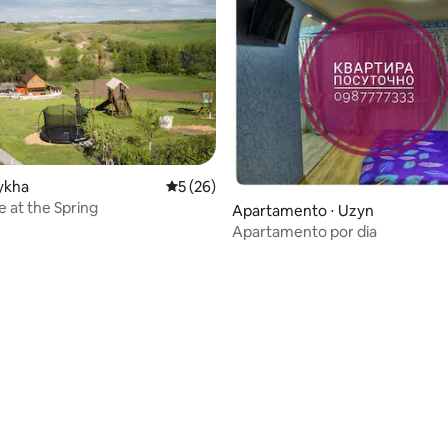
lykha
5 de uma avaliação média de 5, 26 avalia
5 (26)
 at the Spring
Apartamento ⋅ Uzyn
Apartamento por dia