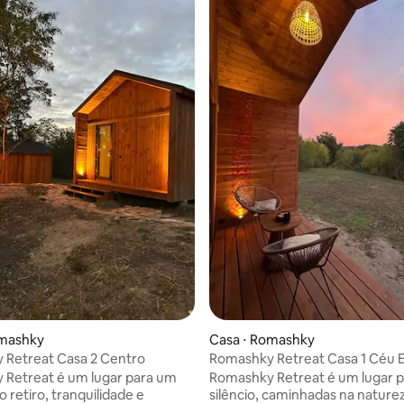
omashky
Casa ⋅ Romashky
 Retreat Casa 2 Centro
Romashky Retreat Casa 1 Céu E
Retreat é um lugar para um
Romashky Retreat é um lugar pa
 retiro, tranquilidade e
silêncio, caminhadas na naturez