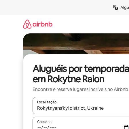
Pular
Algu
para
o
conteúdo
Aluguéis por temporada
em Rokytne Raion
Encontre e reserve lugares incríveis no Airbnb
Localização
Quando os resultados estiverem disponíveis, expl
Check-in