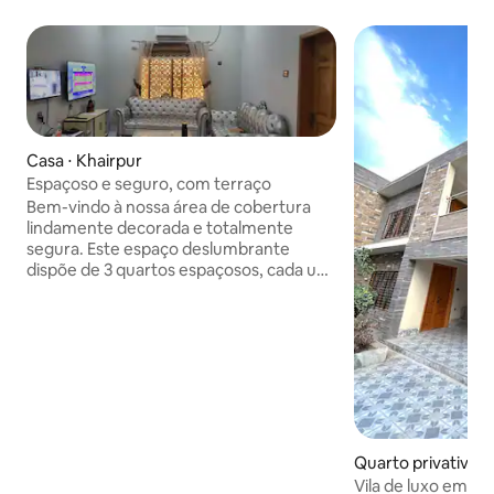
Casa ⋅ Khairpur
Espaçoso e seguro, com terraço
Bem-vindo à nossa área de cobertura
lindamente decorada e totalmente
segura. Este espaço deslumbrante
dispõe de 3 quartos espaçosos, cada um
com seu próprio banheiro anexo,
oferecendo o máximo conforto e
privacidade. Relaxe na enorme sala de
TV, na aconchegante área de jantar ou
prepare seus pratos favoritos na cozinha
totalmente equipada. Perfeito para
relaxar e desfrutar de ar fresco.
Também está equipado com câmeras de
CFTV e um sistema solar confiável com
Quarto privativo ⋅
quatro aparelhos de ar condicionado,
Vila de luxo em S