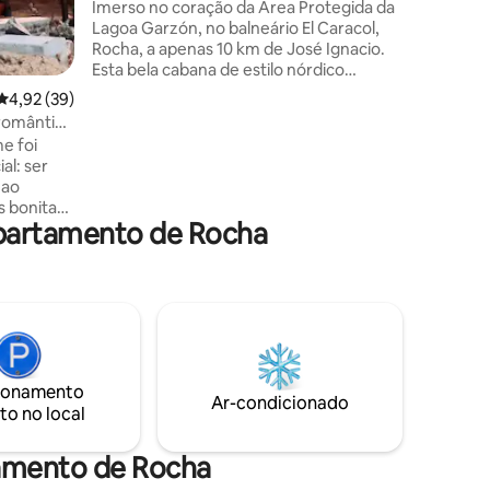
Imerso no coração da Área Protegida da
Lagoa Garzón, no balneário El Caracol,
Rocha, a apenas 10 km de José Ignacio.
Esta bela cabana de estilo nórdico
minimalista foi projetada para relaxar no
4,92 de uma avaliação média de 5, 39 avaliações
4,92 (39)
meio da floresta nativa, lar de várias
romântica
espécies de fauna e flora características
e foi
do nosso país; com saída independente
al: ser
para a lagoa (200 m), onde você pode
 ao
desfrutar de várias atividades aquáticas,
 bonitas
passeios de bicicleta, caminhadas por
partamento de Rocha
trilhas maravilhosas e quilômetros de
ca, a
praias isoladas.
ira calma,
 lugar
ue
sempre.
atureza ao
ionamento
o silêncio
Ar-condicionado
to no local
tamento de Rocha