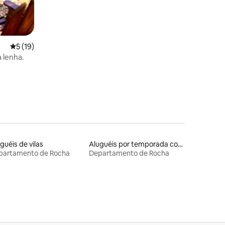
ções
5 de uma avaliação média de 5, 19 avaliações
5 (19)
 lenha.
guéis de vilas
Aluguéis por temporada com acesso à praia
partamento de Rocha
Departamento de Rocha