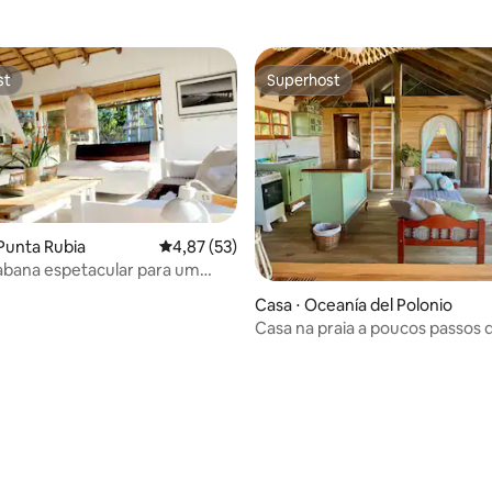
st
Superhost
st
Superhost
Punta Rubia
4,87 de uma avaliação média de 5, 53 avalia
4,87 (53)
abana espetacular para um
anso
Casa ⋅ Oceanía del Polonio
Casa na praia a poucos passos 
média de 5, 10 avaliações