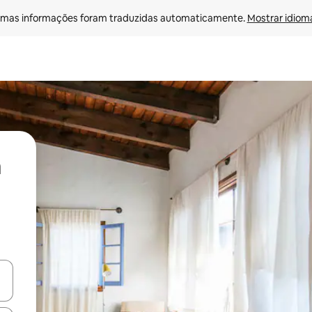
mas informações foram traduzidas automaticamente. 
Mostrar idioma
ore-os usando as seta para cima e para baixo do teclado ou tocando e