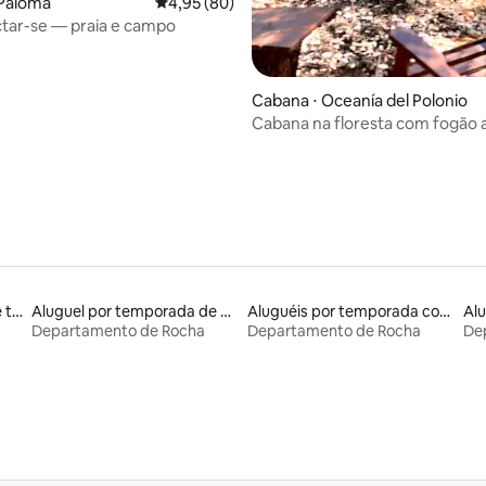
 Paloma
4,95 de uma avaliação média de 5, 80 avalia
4,95 (80)
tar-se — praia e campo
Cabana ⋅ Oceanía del Polonio
Cabana na floresta com fogão a
Aluguel por temporada de townhouses
Aluguel por temporada de casas de hóspedes
Aluguéis por temporada com caiaque
Alu
Departamento de Rocha
Departamento de Rocha
De