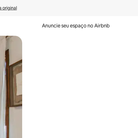
 original
Anuncie seu espaço no Airbnb
 deslizando o dedo na tela.