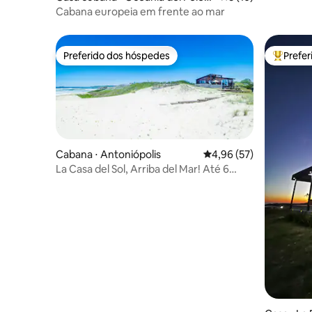
o
Cabana europeia em frente ao mar
Preferido dos hóspedes
Prefe
Preferido dos hóspedes
Entre os
Cabana ⋅ Antoniópolis
4,96 de uma avaliação 
4,96 (57)
La Casa del Sol, Arriba del Mar! Até 6
pessoas.