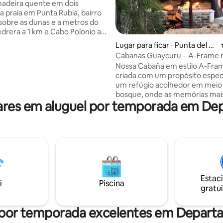
adeira quente em dois
a praia em Punta Rubia, bairro
 sobre as dunas e a metros do
edrera a 1 km e Cabo Polonio a
 prometida! A casa conta
Lugar para ficar ⋅ Punta del Di
 sala de estar e cozinha
ablo
Cabanas Guaycuru – A-Frame 
 e banheiro completo. No PA, 2
no bosque
Nossa Cabaña em estilo A-Fram
 Um com cama de casal, com
criada com um propósito especi
 o deck que se vê na foto, e
um refúgio acolhedor em meio
 uma cama de solteiro e duas
bosque, onde as memórias mais
s-cama. Há também a
res em aluguel por temporada em De
possam nascer. Entre uma natureza
dade de converter em cama, a
selvagem e uma praia paradisía
da sala de estar. Churrasqueira
Cabaña de madeira e vidro, insp
xterna. Aproveite!
reverência e conexão. Seu refúgio de
paz, sua casa longe de casa, um
para viver momentos únicos q
permanecerão com você para 
Aproveite cada instante — a n
Estac
redor, os detalhes da cabana, e 
i
Piscina
gratui
que cura.
 por temporada excelentes em Depar