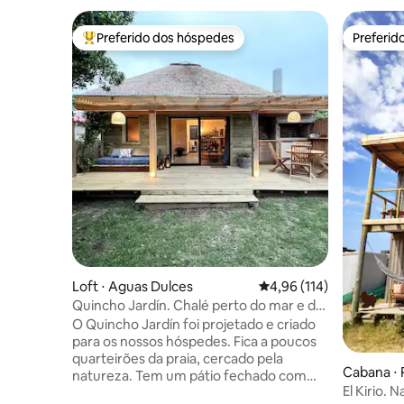
Preferido dos hóspedes
Preferid
Entre os melhores preferidos dos hóspedes
Preferid
Loft ⋅ Aguas Dulces
4,96 de uma avaliação m
4,96 (114)
Quincho Jardín. Chalé perto do mar e do
campo.
O Quincho Jardín foi projetado e criado
para os nossos hóspedes. Fica a poucos
quarteirões da praia, cercado pela
Cabana ⋅ 
natureza. Tem um pátio fechado com
El Kirio. 
churrasqueira independente e deck