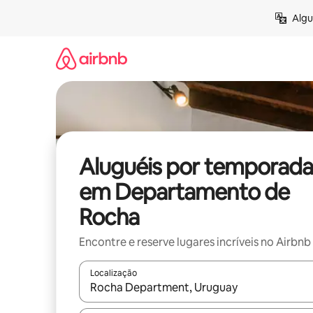
Pular
Algu
para
o
conteúdo
Aluguéis por temporada
em Departamento de
Rocha
Encontre e reserve lugares incríveis no Airbnb
Localização
Quando os resultados estiverem disponíveis, expl