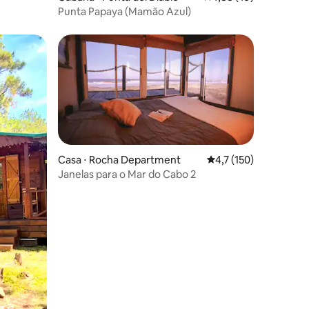
Punta Papaya (Mamão Azul)
Casa ⋅ Rocha Department
4,7 de uma avaliação 
4,7 (150)
Janelas para o Mar do Cabo 2