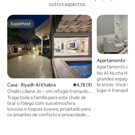
outros aspectos.
Superhost
Superhost
Apartamento ⋅ Riy
Apartamento de ho
sala e cozinha
No Al-Nuzha Hote
grandes espaços e
brancas. Você vai 
Casa ⋅ Riyadh Al Khabra
4,78 de uma avaliação média d
4,78 (9)
lugar é tranquilo e
Chalés Liliane Jo – um refúgio tranquilo
Check-in inteligent
para quem busca conforto e privacidade
Traga toda a família para este chalé de
apenas dois minut
tirar o fôlego com sua atmosfera
Madinah Nosso le
luxuosa e toques suaves, projetado para
primeiro lugar.
os amantes de conforto e privacidade.
Cada canto dele fala de luxo e bom
gosto, desde seus assentos ao ar livre,
até a iluminação noturna que cria uma