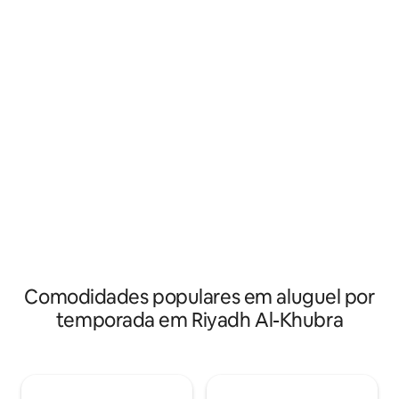
atmosfera maravilhosa. Perfeito para
passar momentos inesquecíveis com a
família ou amigos, uma experiência que
combina luxo e tranquilidade em um só
lugar, uma residência maravilhosa com
muito espaço para diversão.
Comodidades populares em aluguel por
temporada em Riyadh Al-Khubra