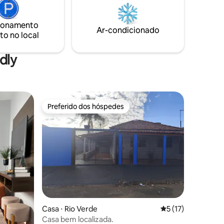
,
ao ar livre. Excelente opção para viagens
a trabalho ou lazer, com conforto,
ionamento
praticidade e ótima localização.
Ar-condicionado
to no local
dly
Preferido dos hóspedes
Preferido dos hóspedes
Casa ⋅ Rio Verde
5 de uma avaliação
5 (17)
Casa bem localizada.