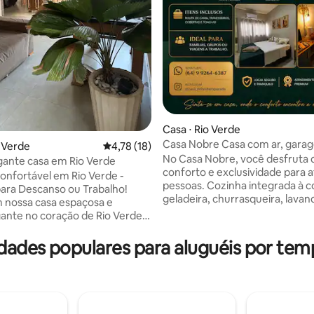
Casa ⋅ Rio Verde
Casa Nobre Casa com ar, garage
média de 5, 27 avaliações
o Verde
4,78 de uma avaliação média de 5, 18 avalia
4,78 (18)
mobiliada
No Casa Nobre, você desfruta 
ante casa em Rio Verde
conforto e exclusividade para a
onfortável em Rio Verde -
pessoas. Cozinha integrada à co
para Descanso ou Trabalho!
geladeira, churrasqueira, lavan
 nossa casa espaçosa e
garagem para 2 carros, não du
nte no coração de Rio Verde.
caminhonetes. TV Smart e Wi-F
 famílias, casais ou viajantes a
Acomodações: * Suíte Nobre 1:
 Ambientes climatizados,
dades populares para aluguéis por temp
Queen, ar-condicionado e close
quipada, Wi-Fi, área gourmet
Quarto Nobre 2: cama de casal 
asqueira e uma deliciosa
condicionado. * Quarto Nobre 3
om hidromassagem! 📍
e ar-condicionado. Ideal para fa
ão estratégica: próximo a
pequenos grupos ou viagens a 
ados, restaurantes, IF Goiano,