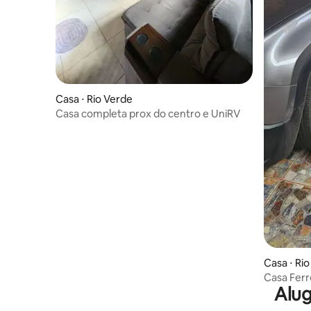
Casa ⋅ Rio Verde
Casa completa prox do centro e UniRV
Casa ⋅ Ri
Casa Ferre
Alug
UNIRV 20