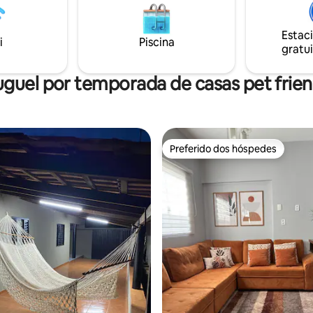
Disponibilizamos: Toalha, lençol
cipal e com fácil acesso ao
travesseiros e cobertas.
. Será um prazer
Estac
i
Piscina
gratui
uguel por temporada de casas pet frien
Preferido dos hóspedes
Preferido dos hóspedes
 média de 5, 8 avaliações