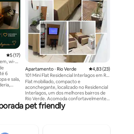
conforto
localizaç
restaura
lavanderi
da Morada
Feirinha 
5 de uma avaliação média de 5, 17 avaliações
5 (17)
m, wi-fi,
ções
de
Apartamento ⋅ Rio Verde
4,83 de uma avaliação
4,83 (23)
té 6
101 Mini Flat Residencial Interlagos em Rio
pa e sala,
Verde
Flat mobiliado, compacto e
deria,
aconchegante, localizado no Residencial
as
Interlagos, um dos melhores bairros de
i.
Rio Verde. Acomoda confortavelmente
 cama
orada pet friendly
até 2 hóspedes em duas camas box de
t. *
solteiro conjugadas. Fornecemos roupas
e ar-
de cama, toalhas e sabonete individual.
: beliche
Estamos a apenas duas quadras do
mílias,
Parque do Lago, ideal para caminhadas,
trabalho.
corridas, lazer e momentos de descanso