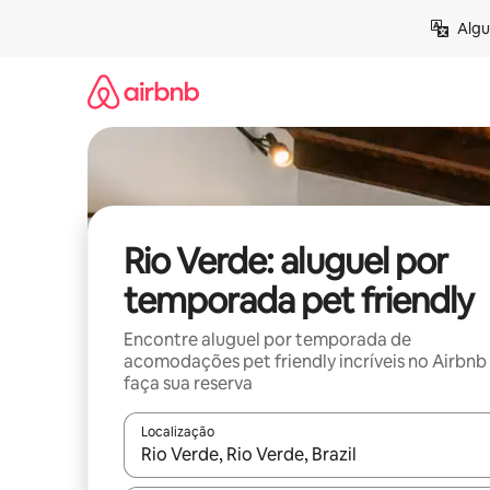
Pular
Algu
para
o
conteúdo
Rio Verde: aluguel por
temporada pet friendly
Encontre aluguel por temporada de
acomodações pet friendly incríveis no Airbnb
faça sua reserva
Localização
Quando os resultados estiverem disponíveis, expl