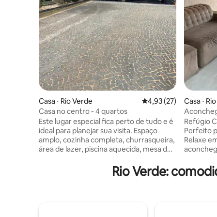
Casa ⋅ Rio Verde
4,93 de uma avaliação 
4,93 (27)
Casa ⋅ Ri
Casa no centro - 4 quartos
Aconcheg
Este lugar especial fica perto de tudo e é
Refúgio C
ideal para planejar sua visita. Espaço
Perfeito 
amplo, cozinha completa, churrasqueira,
Relaxe em
área de lazer, piscina aquecida, mesa de
aconchega
pingue-pongue. Disponível para eventos:
Ideal para
aniversário, confraternização.. São 4
trabalho.
Rio Verde: comodi
quartos: Quarto 1 com ar condicionado
cozinha e
uma cama casal e uma solteiro Quarto 2
com churr
com ar condicionado uma cama casal e
piscina c
uma solteiro Quarto 3 uma cama
Localizaç
solteirão com climatizador Quarto 4 com
supermerc