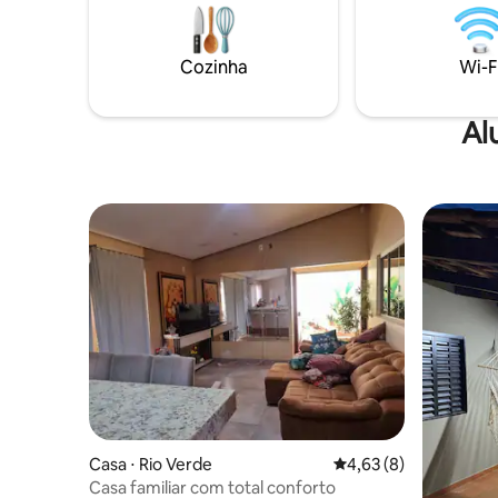
ar condicionado uma cama solteirão +
Paço Muni
Sofá cama e colchão extra casal
cetro! 💬 Hospede-se com conforto e
segurança
Cozinha
Wi-F
Al
Casa ⋅ Rio Verde
4,63 de uma avaliação
4,63 (8)
Casa familiar com total conforto