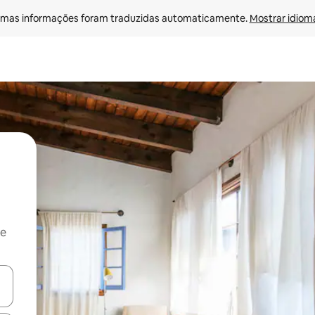
mas informações foram traduzidas automaticamente. 
Mostrar idioma
 e
ore-os usando as seta para cima e para baixo do teclado ou tocando e