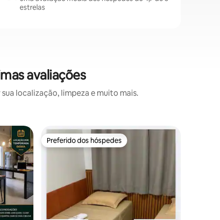
estrelas
imas avaliações
sua localização, limpeza e muito mais.
Condomín
Preferido dos hóspedes
os hóspedes
Preferido dos hóspedes
Studio C
Perto Un
Studio m
espacoso,
em viage
visitante
quitinete
quarto separa
completa