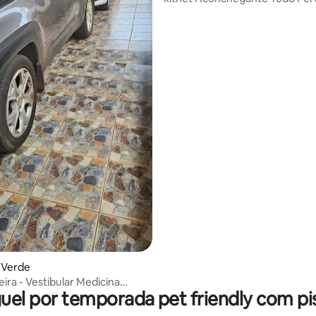
o Verde
ira - Vestibular Medicina
uel por temporada pet friendly com pi
26