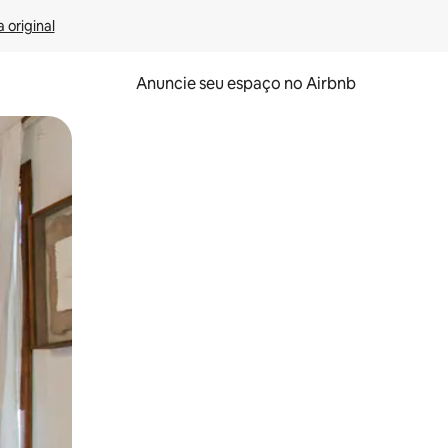
 original
Anuncie seu espaço no Airbnb
 deslizando o dedo na tela.