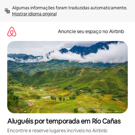
Pular
Algumas informações foram traduzidas automaticamente. 
para
Mostrar idioma original
o
conteúdo
Anuncie seu espaço no Airbnb
Aluguéis por temporada em Río Cañas
Encontre e reserve lugares incríveis no Airbnb