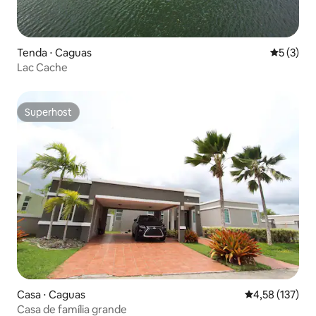
Tenda ⋅ Caguas
5 de uma 
5 (3)
Lac Cache
Superhost
Superhost
Casa ⋅ Caguas
4,58 de uma av
4,58 (137)
Casa de família grande