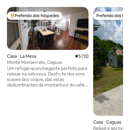
Preferido dos hóspedes
Preferido dos hó
Entre os melhores preferidos dos hóspedes
Preferido dos hó
Casa ⋅ La Mesa
5 de uma avaliação média de
5 (13)
Monte Monserrate, Caguas
Um refúgio aconchegante perfeito para
relaxar na natureza. Desfrute dos sons
suaves dos coquis, das vistas
deslumbrantes da montanha e do café
no terraço todas as manhãs. Relaxe à
beira da piscina ou faça uma rápida
viagem de carro até belas praias a
apenas 30 minutos de distância para
uma mistura de vibrações montanhosas
e costeiras. A 25 minutos do Aeroporto
Casa ⋅ Caguas
SJU. A poucos minutos da estrada
Relaxe e aproveite. O paraíso de Po
principal, lojas e restaurantes. A 30