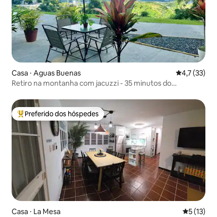
Casa ⋅ Aguas Buenas
4,7 de uma a
4,7 (33)
Retiro na montanha com jacuzzi - 35 minutos do
aeroporto de SJU
Preferido dos hóspedes
Entre os melhores preferidos dos hóspedes
Casa ⋅ La Mesa
5 de uma a
5 (13)