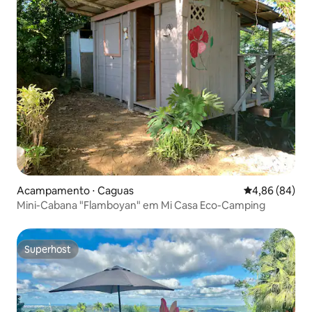
Acampamento ⋅ Caguas
4,86 de uma av
4,86 (84)
Mini-Cabana "Flamboyan" em Mi Casa Eco-Camping
Superhost
Superhost