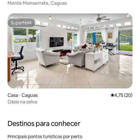
Monte Monserrate, Caguas
Superhost
Superhost
Casa ⋅ Caguas
4,75 de uma a
4,75 (20)
Oásis na selva
Destinos para conhecer
Principais pontos turísticos por perto