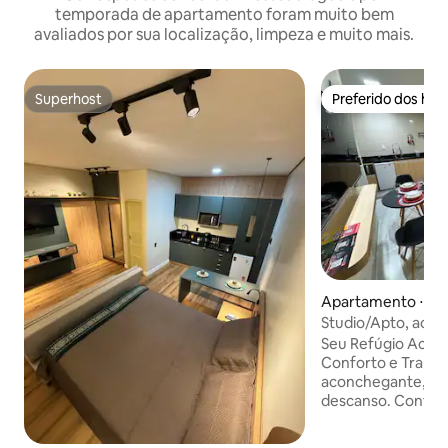
temporada de apartamento foram muito bem
avaliados por sua localização, limpeza e muito mais.
Superhost
Preferido dos hó
Superhost
Preferido dos hó
Apartamento ⋅ Rio
Studio/Apto, aconchegant
e moderno.
Seu Refúgio Aco
Conforto e Tranquilida
aconchegante, ide
descanso. Conta c
rápido, frigobar, 
básicos, cama con