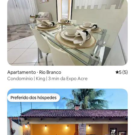
Apartamento ⋅ Rio Branco
5 de uma 
5 (5)
Condomínio | King | 3 min da Expo Acre
Preferido dos hóspedes
Preferido dos hóspedes