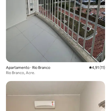
Apartamento ⋅ Rio Branco
4,91 de uma a
4,91 (11)
Rio Branco, Acre.