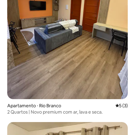
Apartamento ⋅ Rio Branco
5 de uma 
5 (3)
2 Quartos | Novo premium com ar, lava e seca.