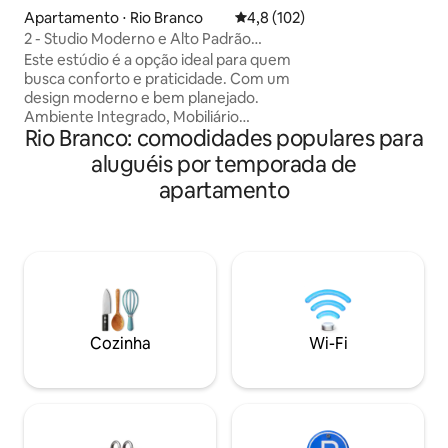
roupas e ambiente
Apartamento ⋅ Rio Branco
4,8 de uma avaliação média de 
4,8 (102)
Localizado em área
2 - Studio Moderno e Alto Padrão
(bairro nobre), of
Conforto Incrível
Este estúdio é a opção ideal para quem
o conforto, perto
busca conforto e praticidade. Com um
supermercado, fa
design moderno e bem planejado.
e bares. Ótimo para viagens a trabalho
Ambiente Integrado, Mobiliário
ou lazer. Reserve 
Rio Branco: comodidades populares para
Funcional, sofá-cama que se adapta
experiência única!
facilmente ao espaço. Cozinha
aluguéis por temporada de
Completa: Equipado com micro-ondas,
apartamento
geladeira, fogão elétrico e armários
planejados, perfeito para quem gosta de
cozinhar Iluminação Moderna,
Acabamentos de Alta Qualidade: Piso
vinilico, armários com acabamento que
trazem elegância ao ambiente. Ar-
condicionado para garantir o máximo
conforto
Cozinha
Wi-Fi