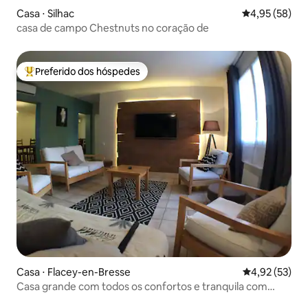
Casa ⋅ Silhac
4,95 de uma a
4,95 (58)
casa de campo Chestnuts no coração de
Preferido dos hóspedes
Entre os melhores preferidos dos hóspedes
Casa ⋅ Flacey-en-Bresse
4,92 de uma a
4,92 (53)
Casa grande com todos os confortos e tranquila com
piscina