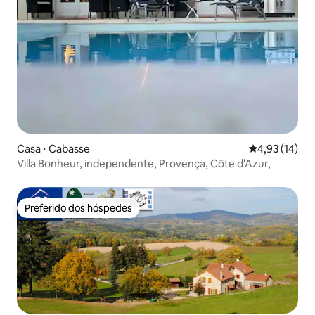
Casa ⋅ Cabasse
4,93 de uma a
4,93 (14)
Villa Bonheur, independente, Provença, Côte d'Azur,
Preferido dos hóspedes
Preferido dos hóspedes