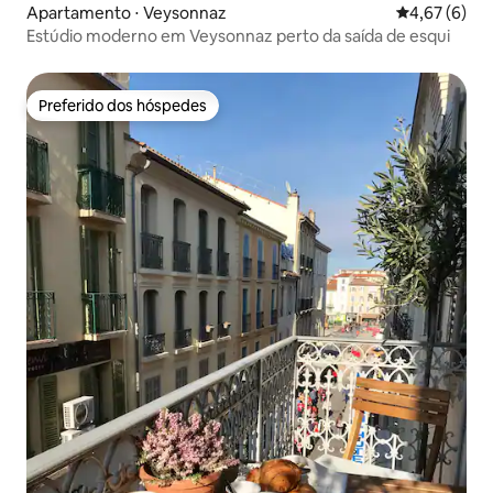
Apartamento ⋅ Veysonnaz
4,67 de uma 
4,67 (6)
Estúdio moderno em Veysonnaz perto da saída de esqui
Preferido dos hóspedes
Preferido dos hóspedes