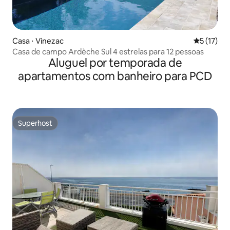
Casa ⋅ Vinezac
5 de uma a
5 (17)
Casa de campo Ardèche Sul 4 estrelas para 12 pessoas
Aluguel por temporada de
apartamentos com banheiro para PCD
Superhost
Superhost