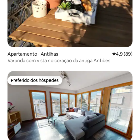
Apartamento ⋅ Antilhas
4,9 de uma a
4,9 (89)
Varanda com vista no coração da antiga Antibes
Preferido dos hóspedes
Preferido dos hóspedes