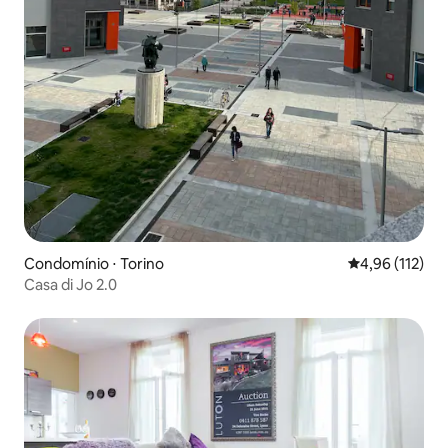
Condomínio ⋅ Torino
4,96 de uma av
4,96 (112)
Casa di Jo 2.0