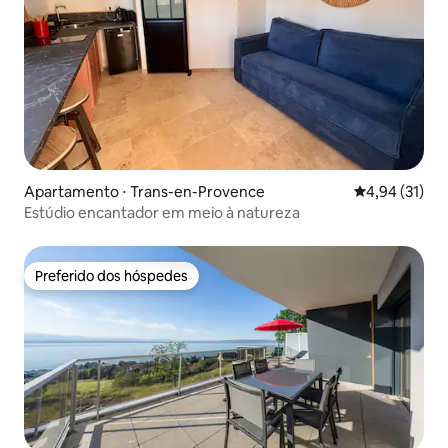
Apartamento ⋅ Trans-en-Provence
4,94 de uma a
4,94 (31)
Estúdio encantador em meio à natureza
Preferido dos hóspedes
Preferido dos hóspedes