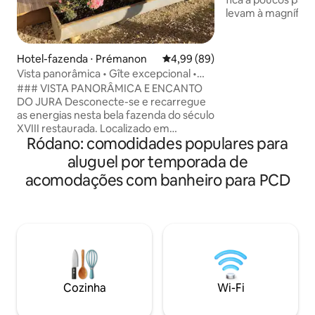
levam à magnífica
du Soleil. Projeta
confortável, poss
você pode desfrut
Hotel-fazenda ⋅ Prémanon
4,99 de uma avaliação média de
4,99 (89)
montanha, bem c
Vista panorâmica • Gîte excepcional •
armazenamento c
Estadia para 6 pessoas
### VISTA PANORÂMICA E ENCANTO
seu equipamento d
DO JURA Desconecte-se e recarregue
trilhas para camin
as energias nesta bela fazenda do século
mountain bike est
XVIII restaurada. Localizado em
Uma cozinha tota
Ródano: comodidades populares para
Prémanon, nosso chalé oferece uma
sofás-cama garan
vista deslumbrante de 180° das
aluguel por temporada de
todos os conforto
montanhas a partir da área de estar e do
acomodações com banheiro para PCD
terraço. Destaques da sua estadia:
Espaço: conforto perfeito para 6
hóspedes (3 quartos). Área externa:
acesso direto ao jardim e terraço
privativo. Verão: as paredes grossas de
pedra mantêm a casa naturalmente
fresca. As trilhas de caminhada
começam bem na sua porta.
Cozinha
Wi-Fi
Autenticidade e natureza tranquila.