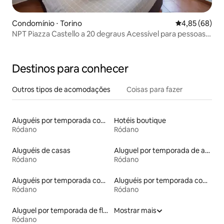
Condomínio ⋅ Torino
4,85 de uma a
4,85 (68)
NPT Piazza Castello a 20 degraus Acessível para pessoas
com deficiência
Destinos para conhecer
Outros tipos de acomodações
Coisas para fazer
Aluguéis por temporada com banheira
Hotéis boutique
Ródano
Ródano
Aluguéis de casas
Aluguel por temporada de apart-hotéis
Ródano
Ródano
Aluguéis por temporada com caiaque
Aluguéis por temporada com acesso ao lago
Ródano
Ródano
Aluguel por temporada de flats
Mostrar mais
Ródano