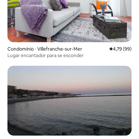
Condomínio ⋅ Villefranche-sur-Mer
4,79 de uma a
4,79 (99)
Lugar encantador para se esconder