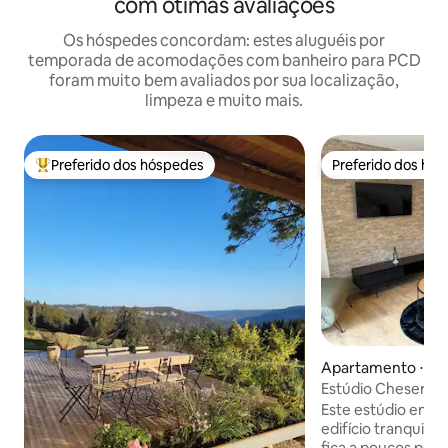
com ótimas avaliações
Os hóspedes concordam: estes aluguéis por
temporada de acomodações com banheiro para PCD
foram muito bem avaliados por sua localização,
limpeza e muito mais.
Preferido dos hóspedes
Preferido dos hó
Entre os melhores preferidos dos hóspedes
Preferido dos hó
Apartamento ⋅ Mo
Estúdio Chesery
Este estúdio enca
edifício tranquilo
fica a poucos pass