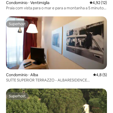
Condomínio ⋅ Ventimiglia
4,92 de uma a
4,92 (12)
Praia com vista para o mar e para a montanha a 5 minutos
de estacionamento privado
Superhost
Superhost
Condomínio ⋅ Alba
4,8 de uma 
4,8 (5)
SUÍTE SUPERIOR TERRAZZO - ALBARESIDENCE
MASERA26
Superhost
Superhost