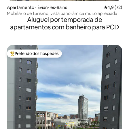
Apartamento ⋅ Évian-les-Bains
4,9 de uma a
4,9 (72)
Mobiliário de turismo, vista panorâmica muito apreciada
Aluguel por temporada de
apartamentos com banheiro para PCD
Preferido dos hóspedes
Entre os melhores preferidos dos hóspedes