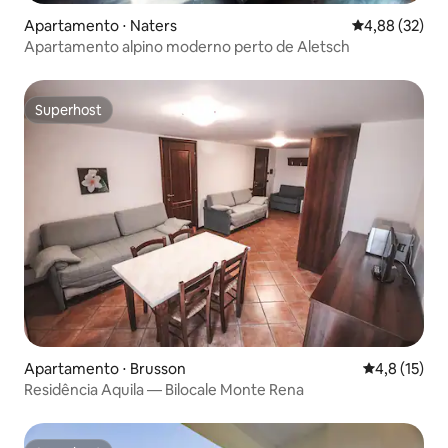
Apartamento ⋅ Naters
4,88 de uma a
4,88 (32)
Apartamento alpino moderno perto de Aletsch
Superhost
Superhost
Apartamento ⋅ Brusson
4,8 de uma a
4,8 (15)
Residência Aquila — Bilocale Monte Rena