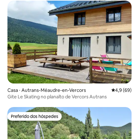
Casa ⋅ Autrans-Méaudre-en-Vercors
4,9 de uma a
4,9 (69)
Gite Le Skating no planalto de Vercors Autrans
Preferido dos hóspedes
Preferido dos hóspedes