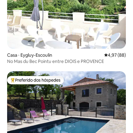
Casa ⋅ Eygluy-Escoulin
4,97 de uma a
4,97 (88)
No Mas du Bec Pointu entre DIOIS e PROVENCE
Preferido dos hóspedes
Entre os melhores preferidos dos hóspedes