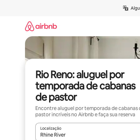
Pular
Algu
para
o
conteúdo
Rio Reno: aluguel por
temporada de cabanas
de pastor
Encontre aluguel por temporada de cabanas 
pastor incríveis no Airbnb e faça sua reserva
Localização
Quando os resultados estiverem disponíveis, expl