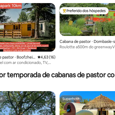
Preferido dos hóspedes
Entre os melhores preferidos d
Cabana de pastor ⋅ Dombasle-
r-Meurthe
Roulotte a500m do greenwayV
Strasbourg
 pastor ⋅ Boofzhei
4,63 de uma avaliação média de 5, 16 avalia
4,63 (16)
l com ar condicionado, TV,
média de 5, 90 avaliações
 lagoa Europapark Rulan
or temporada de cabanas de pastor c
st
Superhost
st
Superhost