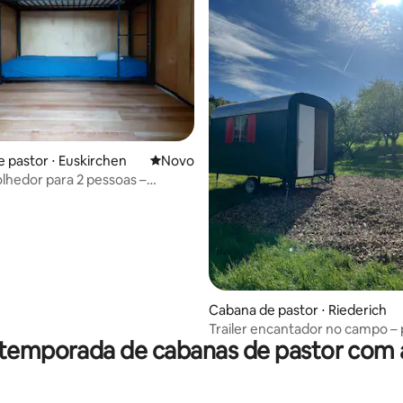
 média de 5, 5 avaliações
 pastor ⋅ Euskirchen
Novo lugar para ficar
Novo
olhedor para 2 pessoas –
o de forma ecológica
Cabana de pastor ⋅ Riederich
Trailer encantador no campo –
 temporada de cabanas de pastor com 
relaxamento