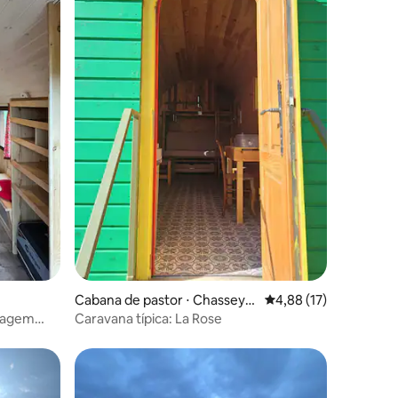
ções
Cabana de pastor ⋅ Chassey-
4,88 de uma avaliação
4,88 (17)
Beaupré
isagem
Caravana típica: La Rose