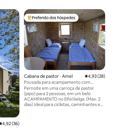
Cabana de
Preferido dos hóspedes
Prefe
Entre os melhores preferidos dos hóspedes
Entre o
Löwenza
Você enc
dente-de
nos arred
construí
você prec
uma pequ
casal, b
sua dispo
aqui com
ções
Cabana de pastor ⋅ Amel
4,93 de uma avaliação
4,93 (28)
tem eletr
vaso sani
Pousada para acampamento com
distância.
bicicletas Oos Heem 2
Pernoite em uma carroça de pastor
convidam 
(pipo) para 2 pessoas, em um belo
ACAMPAMENTO no Eifel belga. (Máx. 2
dias) Ideal para ciclistas, caminhantes e
ciclistas em trânsito, bem como para
viajantes que procuram uma
acomodação conveniente. Piscina
4,92 de uma avaliação média de 5, 36 avaliações
4,92 (36)
externa disponível a partir de 01/07