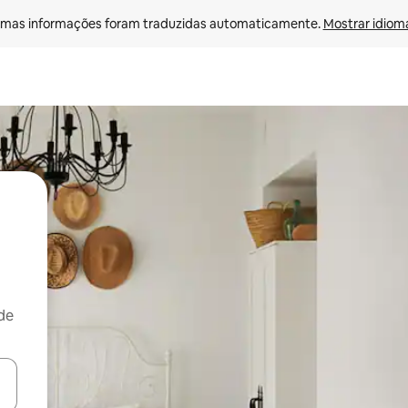
mas informações foram traduzidas automaticamente. 
Mostrar idioma
de
ore-os usando as seta para cima e para baixo do teclado ou tocando e