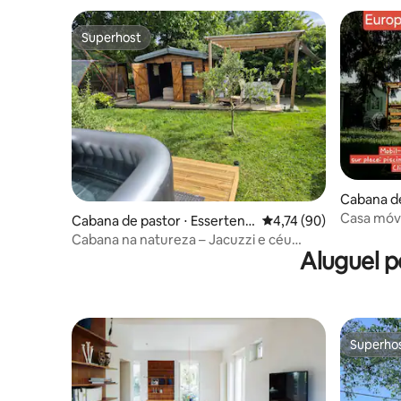
Superhost
Superhost
Cabana de
m
Casa móve
Cabana de pastor ⋅ Essertenn
4,74 de uma avaliação 
4,74 (90)
piscinas,
e-et-Cecey
Cabana na natureza – Jacuzzi e céu
Aluguel p
estrelado
Superho
Superho