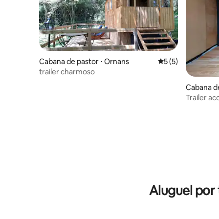
Cabana de pastor ⋅ Ornans
5 de uma avaliação
5 (5)
trailer charmoso
Cabana de
Trailer ac
construíd
Aluguel por