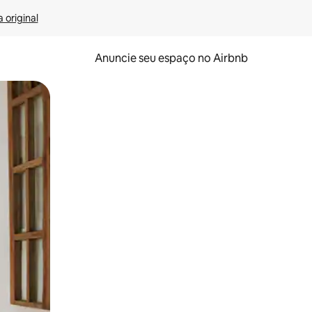
 original
Anuncie seu espaço no Airbnb
 deslizando o dedo na tela.