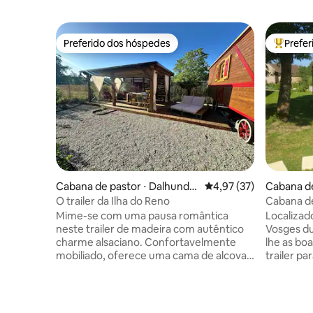
Preferido dos hóspedes
Prefe
Preferido dos hóspedes
Entre os
Cabana de pastor ⋅ Dalhunde
4,97 de uma avaliação 
4,97 (37)
Cabana de
n
aux
O trailer da Ilha do Reno
Cabana de
acomoda
Mime-se com uma pausa romântica
Localizad
neste trailer de madeira com autêntico
Vosges du
charme alsaciano. Confortavelmente
lhe as bo
mobiliado, oferece uma cama de alcova
trailer p
aconchegante, uma cozinha totalmente
roupa de 
equipada e um banheiro privativo com
francês o
chuveiro. Desfrute de um terraço
e sauna med
privativo e de uma jacuzzi aquecida
ficará tra