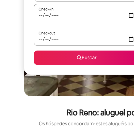
Check-in
Checkout
Buscar
Rio Reno: aluguel 
Os hóspedes concordam: estes aluguéis por