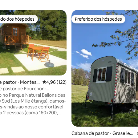
rido dos hóspedes
Preferido dos hóspedes
 melhores preferidos dos hóspedes
Preferido dos hóspedes
média de 5, 37 avaliações
 pastor ⋅ Montess
4,96 de uma avaliação média de 5, 122 avalia
4,96 (122)
 pastor de Fourchon:
ção incomum
o no Parque Natural Ballons des
 Sud (Les Mille étangs), damos-
as-vindas ao nosso confortável
ara 2 pessoas (cama 160x200,
cama, WIFI...) Café da manhã
u russo, banho nórdico privado
iante solicitação). Você
Cabana de pastor ⋅ Grasellen
nquilo e cercado pela natureza.