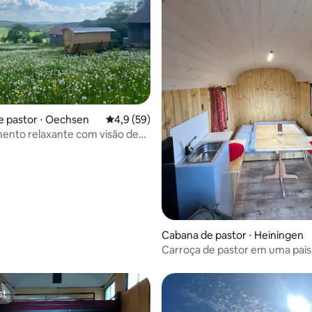
média de 5, 23 avaliações
 pastor ⋅ Oechsen
4,9 de uma avaliação média de 5, 59 avalia
4,9 (59)
nto relaxante com visão de
Cabana de pastor ⋅ Heiningen
Carroça de pastor em uma pa
idílica dos Pré-Alpes
st
st