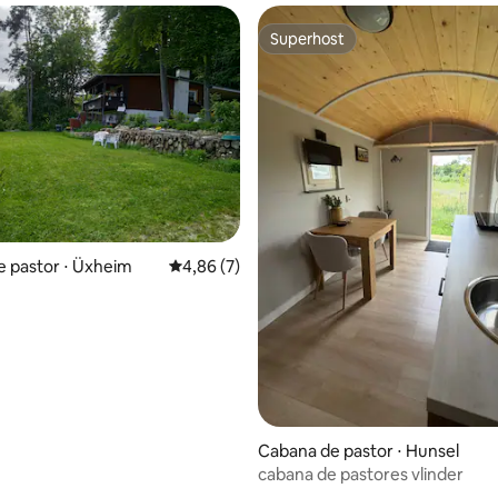
Superhost
Superhost
ar
 pastor ⋅ Üxheim
4,86 de uma avaliação média de 5, 7 avalia
4,86 (7)
Cabana de pastor ⋅ Hunsel
cabana de pastores vlinder