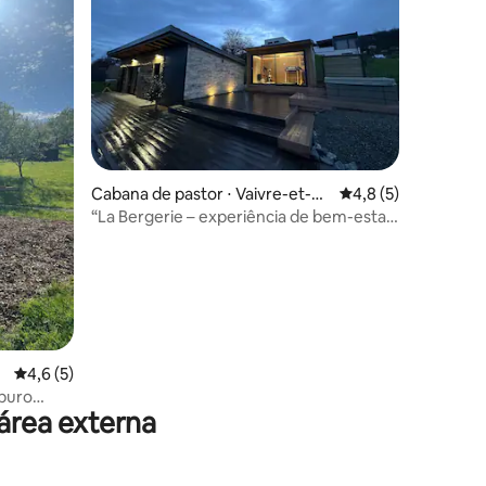
Cabana de pastor ⋅ Vaivre-et-M
4,8 de uma avaliaçã
4,8 (5)
ontoille
“La Bergerie – experiência de bem-estar
privativa”
4,6 de uma avaliação média de 5, 5 avaliações
4,6 (5)
 puro
área externa