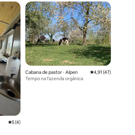
ções
Cabana de pastor ⋅ Alpen
4,91 de uma avaliação
4,91 (47)
Tempo na fazenda orgânica
5 de uma avaliação média de 5, 4 avaliações
5 (4)