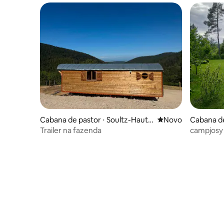
Cabana de pastor ⋅ Soultz-Haut-
Novo lugar para fic
Novo
Cabana de
Rhin
Trailer na fazenda
campjosy