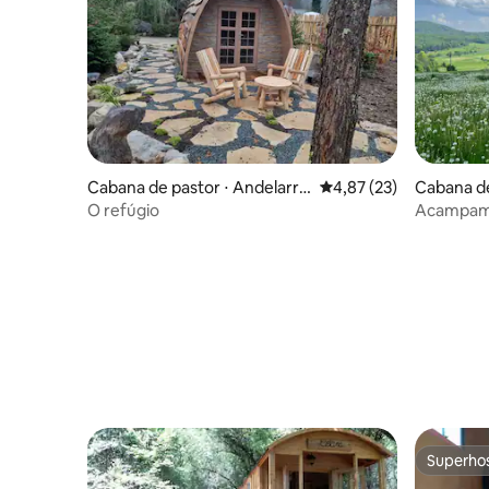
Cabana de pastor ⋅ Andelarro
4,87 de uma avaliação 
4,87 (23)
Cabana de
t
O refúgio
Acampame
futuro
Superho
Superho