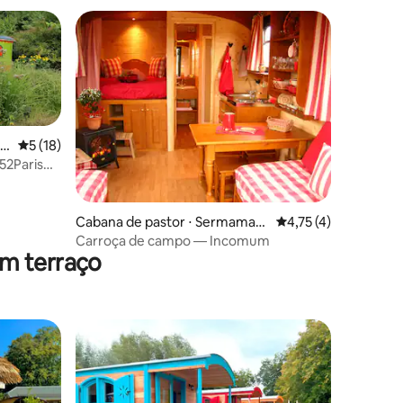
os hóspedes
su
5 de uma avaliação média de 5, 18 avaliações
5 (18)
52Paris
ções
Cabana de pastor ⋅ Sermamag
4,75 de uma avaliaçã
4,75 (4)
ny
Carroça de campo — Incomum
om terraço