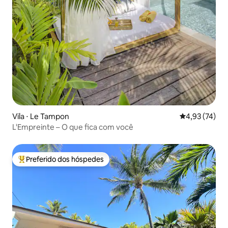
Vila ⋅ Le Tampon
4,93 de uma a
4,93 (74)
L'Empreinte – O que fica com você
Preferido dos hóspedes
Entre os melhores preferidos dos hóspedes