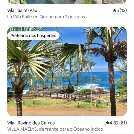
Vila ⋅ Saint-Paul
5 de uma a
5 (12)
La Villa Paille en Queue para 2 pessoas
Preferido dos hóspedes
Preferido dos hóspedes
Vila ⋅ Ravine des Cafres
4,82 de uma a
4,82 (61)
VILLA MAELYS, de frente para o Oceano Índico