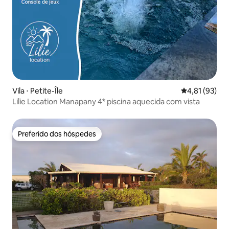
Vila ⋅ Petite-Île
4,81 de uma a
4,81 (93)
Lilie Location Manapany 4* piscina aquecida com vista
Preferido dos hóspedes
Preferido dos hóspedes