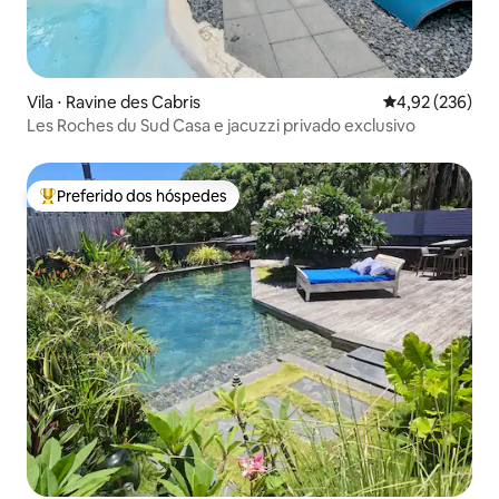
Vila ⋅ Ravine des Cabris
4,92 de uma av
4,92 (236)
Les Roches du Sud Casa e jacuzzi privado exclusivo
Preferido dos hóspedes
Entre os melhores preferidos dos hóspedes