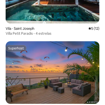
Vila ⋅ Saint Joseph
5 de uma a
5 (12)
Villa Petit Paradis - 4 estrelas
Superhost
Superhost