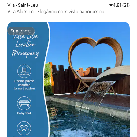
Vila ⋅ Saint-Leu
4,81 de uma a
4,81 (21)
Villa Alambic - Elegância com vista panorâmica
Superhost
Superhost