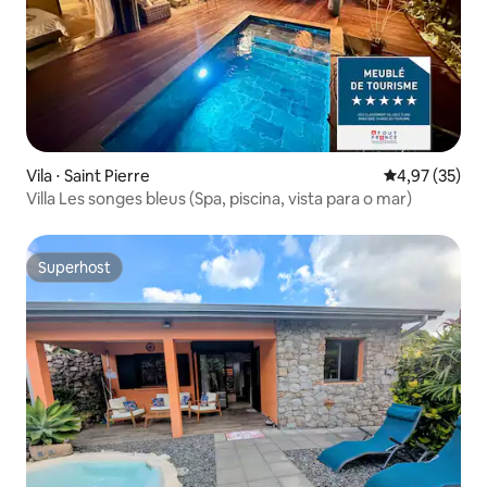
Vila ⋅ Saint Pierre
4,97 de uma a
4,97 (35)
Villa Les songes bleus (Spa, piscina, vista para o mar)
Superhost
Superhost