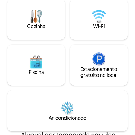
do centro de St Gil
noturna. A minutos das praias da costa
Gilles. O portão é
oeste e pontos quentes (Boucan Canot,
estacionamento. P
Roches Noires, Les Brisants),
profundidade. Para
restaurantes, lojas e vida noturna.
cuidadosos. A cas
Cozinha
Wi-Fi
Grande privacidade
classificada com 5
Estacionamento
Piscina
gratuito no local
Ar-condicionado