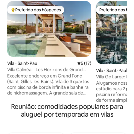
Preferido dos hóspedes
Preferido dos hó
Entre os melhores preferidos dos hóspedes
Preferido dos hó
Vila ⋅ Saint-Paul
5 de uma avaliação média de
5 (17)
Villa Calinéa – Les Horizons de Grand
Vila ⋅ Saint-Paul
Fond
Excelente endereço em Grand Fond
Villa Gd Large: Pé 
(Saint-Gilles-les-Bains). Vila de 3 quartos
lagoa
Alugamos nossa ca
com piscina de borda infinita e banheira
estúdio para 2 pe
de hidromassagem. A grande sala de
piscina reformado
estar emoldura o oceano e as
de forma simples 
montanhas; vida interior-exterior com
Reunião: comodidades populares para
luminosos. 3 quar
uma cozinha exterior totalmente
condicionado, um b
aluguel por temporada em vilas
equipada, sala de verão, terraço
com ar condiciona
coberto, fogueira, chuveiro exterior de
O acesso à praia é
pedra natural, jardim tropical e gramado
Estamos perto do 
macio (estilo golfe) com iluminação