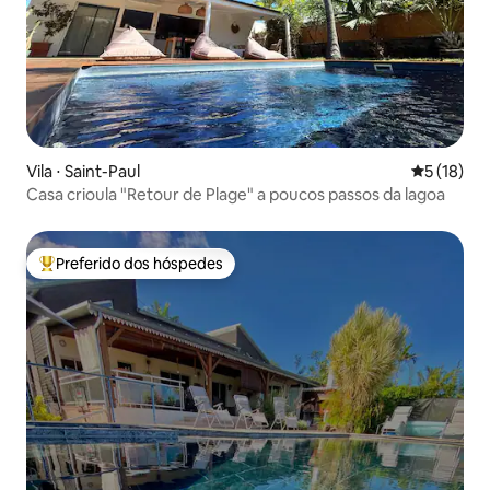
Vila ⋅ Saint-Paul
5 de uma a
5 (18)
Casa crioula "Retour de Plage" a poucos passos da lagoa
Preferido dos hóspedes
Entre os melhores preferidos dos hóspedes