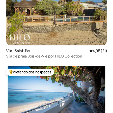
Vila ⋅ Saint-Paul
4,95 de uma a
4,95 (21)
Vila de praia Bois-de-Vie por HILO Collection
Preferido dos hóspedes
Entre os melhores preferidos dos hóspedes