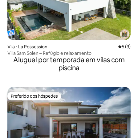
Vila ⋅ La Possession
5 de uma 
5 (3)
Villa Sam Solen – Refúgio e relaxamento
Aluguel por temporada em vilas com
piscina
Preferido dos hóspedes
Preferido dos hóspedes