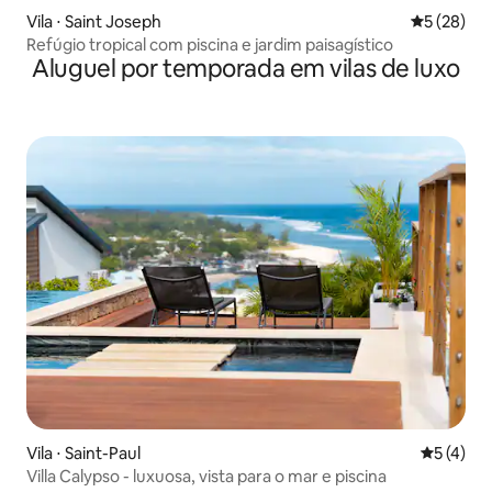
Vila ⋅ Saint Joseph
5 de uma a
5 (28)
Refúgio tropical com piscina e jardim paisagístico
Aluguel por temporada em vilas de luxo
Vila ⋅ Saint-Paul
5 de uma 
5 (4)
Villa Calypso - luxuosa, vista para o mar e piscina