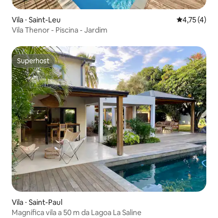
Vila ⋅ Saint-Leu
4,75 de uma 
4,75 (4)
Vila Thenor - Piscina - Jardim
Superhost
Superhost
Vila ⋅ Saint-Paul
Magnífica vila a 50 m da Lagoa La Saline