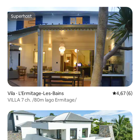
Superhost
Superhost
Vila ⋅ L'Ermitage-Les-Bains
4,67 de uma 
4,67 (6)
VILLA 7 ch. /80m lago Ermitage/