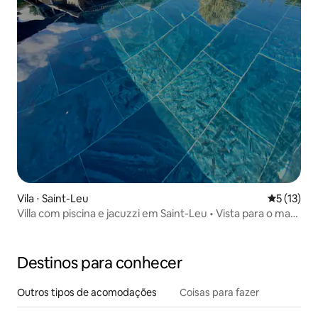
Vila ⋅ Saint-Leu
5 de uma a
5 (13)
Villa com piscina e jacuzzi em Saint-Leu • Vista para o mar •
12 pessoas
Destinos para conhecer
Outros tipos de acomodações
Coisas para fazer