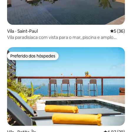
Vila ⋅ Saint-Paul
5 de uma a
5 (36)
Vila paradisíaca com vista para o mar, piscina e amplo
jardim
Preferido dos hóspedes
Preferido dos hóspedes