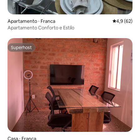
Apartamento ⋅ Franca
4,9 de uma a
4,9 (62)
Apartamento Conforto e Estilo
Superhost
Superhost
Casa ⋅ Franca