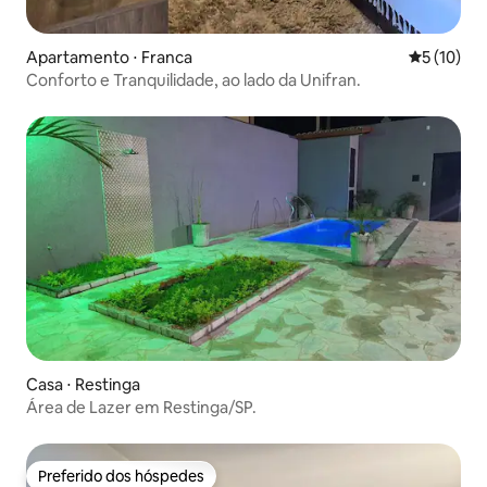
Apartamento ⋅ Franca
5 de uma a
5 (10)
Conforto e Tranquilidade, ao lado da Unifran.
Casa ⋅ Restinga
Área de Lazer em Restinga/SP.
Preferido dos hóspedes
Preferido dos hóspedes