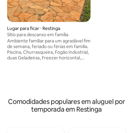
prédio caso haja 
hospedar mais pe
portão eletrônico, total segurança
Perto também da 
poliesportivo. V
Lugar para ficar ⋅ Restinga
mensal 1600
Sítio para descanso em família
Ambiente familiar para um agradável fim
de semana, feriado ou férias em família.
Piscina, Churrasqueira, Fogão Industrial,
duas Geladeiras, Freezer horizontal,
Forno de Pizza, Fogão e Forno à lenha. É
possível hospedar até 20 pessoas para
dormirem no local. No momento temos
2 quartos disponíveis com 4 camas de
solteiro, 1 bicama e 1 cama de casal. Há
na sala 2 camas usadas também como
sofá. Para acomodar mais pessoas
Comodidades populares em aluguel por
podemos conversar para incluir mais
temporada em Restinga
colchões. Grandes festas não são
permitidas