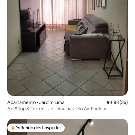
Apartamento ⋅ Jardim Lima
4,83 de uma a
4,83 (36)
Aptº Top & Térreo - Jd. Lima paralelo Av. Paulo VI
Preferido dos hóspedes
Entre os melhores preferidos dos hóspedes