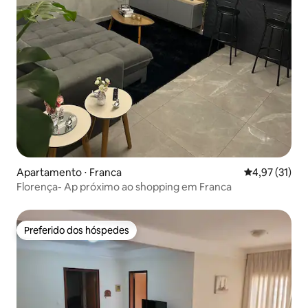
Apartamento ⋅ Franca
4,97 de uma a
4,97 (31)
Florença- Ap próximo ao shopping em Franca
Preferido dos hóspedes
Preferido dos hóspedes