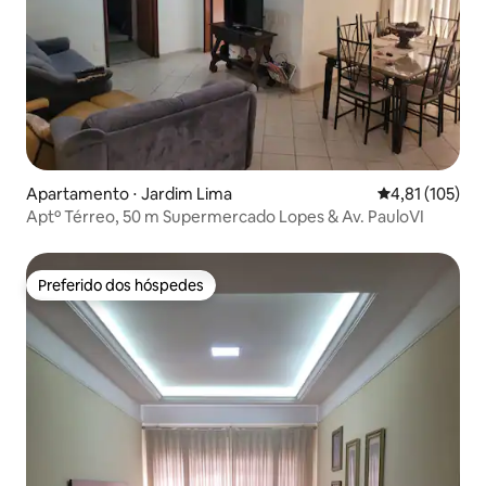
Apartamento ⋅ Jardim Lima
4,81 de uma av
4,81 (105)
Aptº Térreo, 50 m Supermercado Lopes & Av. PauloVI
Preferido dos hóspedes
Preferido dos hóspedes