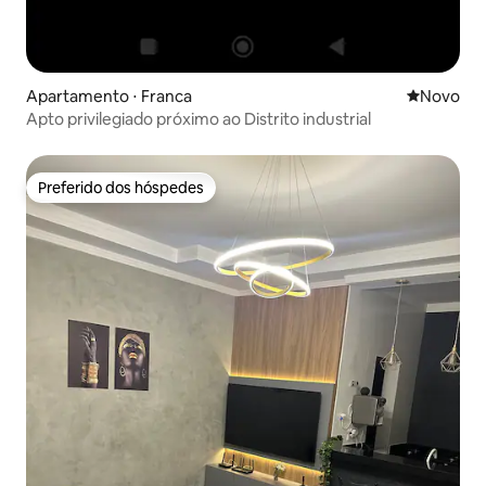
Apartamento ⋅ Franca
Novo lugar
Novo
Apto privilegiado próximo ao Distrito industrial
Preferido dos hóspedes
Preferido dos hóspedes