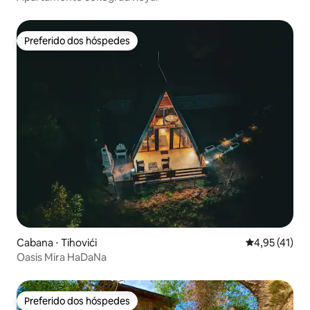
Preferido dos hóspedes
Preferido dos hóspedes
Cabana ⋅ Tihovići
4,95 de uma a
4,95 (41)
Oasis Mira HaDaNa
Preferido dos hóspedes
Preferido dos hóspedes