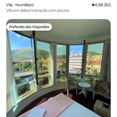
Vila ⋅ Humilišani
4,98 de uma a
4,98 (82)
Vila em aldeia tranquila com piscina
Preferido dos hóspedes
Preferido dos hóspedes