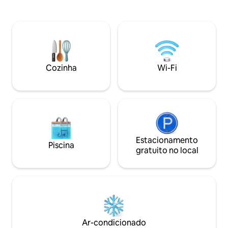
aconchegante na 
restaurante. A 40 metros há uma
natureza e o conf
nascente de montanha com água
perfeito para casai
potável muito saudável e de alta
ou qualquer pesso
qualidade. As camas podem ser unidas
inspiração. Você v
para que você também possa ter uma
iluminado, o fogão
cama de casal. O banheiro e o chuveiro
de ter seu próprio
ficam a 35 metros do chalé. Trata-se de
Cozinha
Wi-Fi
montanhas.
uma instalação especial com banheiros
com azulejos de cerâmica. Não há água
quente nos banheiros.
Estacionamento
Piscina
gratuito no local
Ar-condicionado