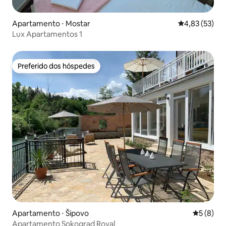
Apartamento ⋅ Mostar
4,83 de uma a
4,83 (53)
Lux Apartamentos 1
Preferido dos hóspedes
Preferido dos hóspedes
Apartamento ⋅ Šipovo
5 de uma 
5 (8)
Apartamento Sokograd Royal