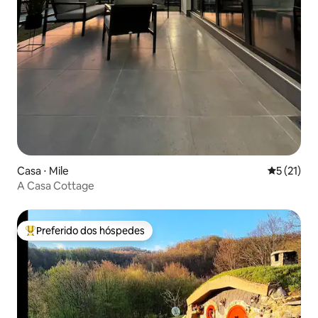
Casa ⋅ Mile
5 de uma a
5 (21)
A Casa Cottage
Preferido dos hóspedes
Entre os melhores preferidos dos hóspedes