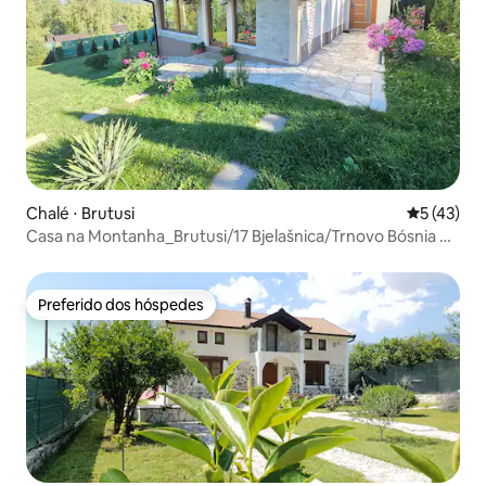
Chalé ⋅ Brutusi
5 de uma a
5 (43)
Casa na Montanha_Brutusi/17 Bjelašnica/Trnovo Bósnia e
Herzegovina
Preferido dos hóspedes
Preferido dos hóspedes