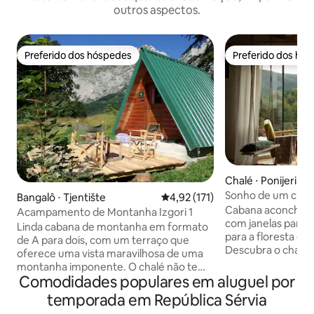
outros aspectos.
Preferido dos hóspedes
Preferido dos hó
Preferido dos hóspedes
Preferido dos hó
Chalé ⋅ Ponijeri
Sonho de um chalé
Bangalô ⋅ Tjentište
4,92 de uma avaliação média de 
4,92 (171)
boutique
Cabana aconcheg
Acampamento de Montanha Izgori 1
com janelas panorâ
Linda cabana de montanha em formato
para a floresta e p
de A para dois, com um terraço que
Descubra o charm
oferece uma vista maravilhosa de uma
chalé dos sonhos 
montanha imponente. O chalé não tem
com vistas deslum
Comodidades populares em aluguel por
eletricidade, mas tem iluminação,
pores do sol mágic
eletrodomésticos e tudo o que você
temporada em República Sérvia
panorâmicas. Este
precisa pode ser recarregado no nosso