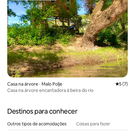
Casa na árvore ⋅ Malo Polje
5 de uma 
5 (7)
Casa na árvore encantadora à beira do rio
Destinos para conhecer
Outros tipos de acomodações
Coisas para fazer