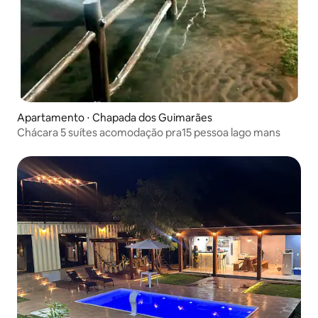
Apartamento ⋅ Chapada dos Guimarães
Chácara 5 suítes acomodação pra15 pessoa lago mans