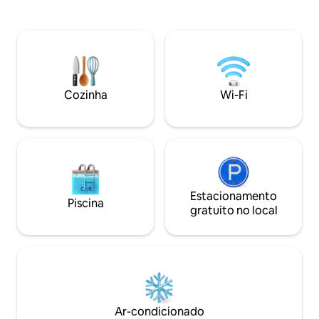
tarde com pôr do 
acesso para lancha ou jetski. Lazer:
experiência espec
Condomínio com piscina compartilhada
tranquilo para cr
à beira do lago, garantindo lazer e
família e entre amigos. Não of
tranquilidade.
roupas de cama e de ban
DJ e som alto. Valo
completo do espa
Cozinha
Wi-Fi
Estacionamento
Piscina
gratuito no local
Ar-condicionado