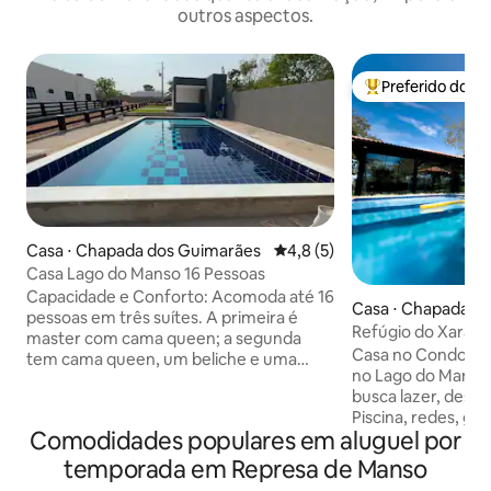
outros aspectos.
Preferido dos 
Entre os melhore
Casa ⋅ Chapada dos Guimarães
4,8 de uma avaliação média d
4,8 (5)
Casa Lago do Manso 16 Pessoas
Capacidade e Conforto: Acomoda até 16
Casa ⋅ Chapada d
pessoas em três suítes. A primeira é
Refúgio do Xaraés
master com cama queen; a segunda
Casa no Condomíni
tem cama queen, um beliche e uma
no Lago do Manso,
treliche solteiro king a terceira, cama
busca lazer, desca
queen, beliche e treliche solteiro king.
Piscina, redes, gr
Localização Privilegiada: À beira do Lago
Comodidades populares em aluguel por
churrasqueira e á
do Manso, com vista espetacular e
reunir todos. Con
acesso direto ao lago. Ideal para relaxar
temporada em Represa de Manso
para fogueira, ace
ou curtir atividades aquáticas, com