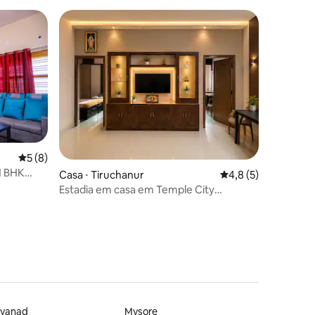
5 de uma avaliação média de 5, 8 avaliações
5 (8)
1 BHK
ções
Casa ⋅ Tiruchanur
4,8 de uma avaliaçã
4,8 (5)
Estadia em casa em Temple City
Tirupathi
yanad
Mysore