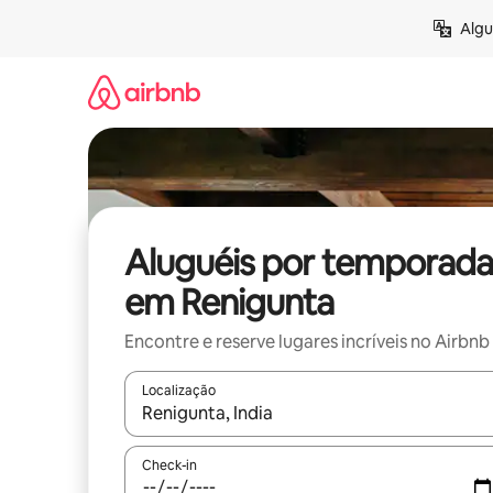
Pular
Algu
para
o
conteúdo
Aluguéis por temporada
em Renigunta
Encontre e reserve lugares incríveis no Airbnb
Localização
Quando os resultados estiverem disponíveis, expl
Check-in