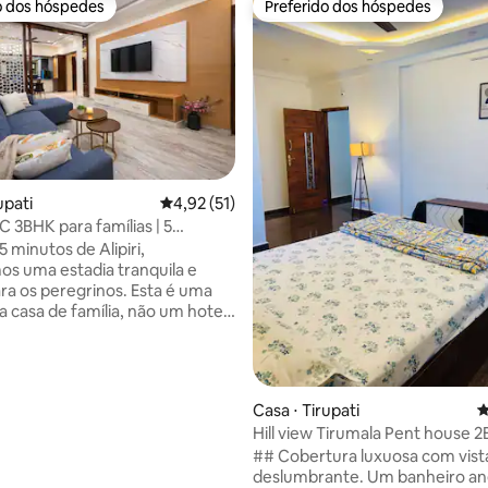
o dos hóspedes
Preferido dos hóspedes
o dos hóspedes
Preferido dos hóspedes
upati
4,92 de uma avaliação média de 5, 51 avalia
4,92 (51)
 3BHK para famílias | 5
ra Alipiri
 minutos de Alipiri,
s uma estadia tranquila e
os peregrinos. Esta é uma
a casa de família, não um hotel,
os espaçosos, cozinha semi-
 geladeira, ar condicionado, Wi-
el e estacionamento no local.
concentramos em
édia de 5, 115 avaliações
Casa ⋅ Tirupati
4
es limpas, calmas e familiares
Hill view Tirumala Pent house 
ço caloroso e pessoal para
## Cobertura luxuosa com vist
 visita confortável e
deslumbrante. Um banheiro anexo e um
te de um