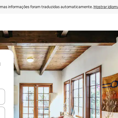
mas informações foram traduzidas automaticamente. 
Mostrar idioma
ore-os usando as seta para cima e para baixo do teclado ou tocando e