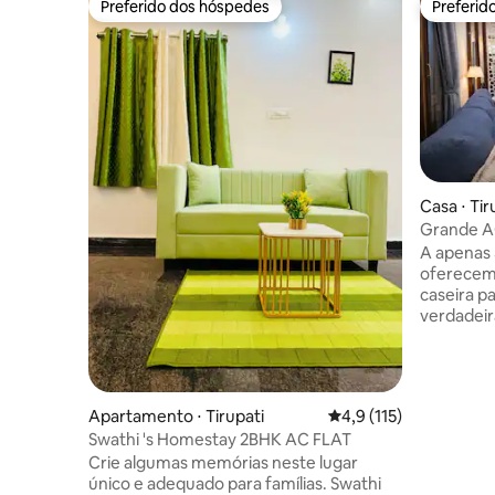
Preferido dos hóspedes
Preferid
Preferido dos hóspedes
Preferid
Casa ⋅ Tir
Grande AC
minutos pa
A apenas 5
oferecemo
caseira para 
verdadeir
com quart
equipada,
Fi confiáv
Nós nos 
Apartamento ⋅ Tirupati
4,9 de uma avaliação m
4,9 (115)
acomodaçõ
Swathi 's Homestay 2BHK AC FLAT
com servi
Crie algumas memórias neste lugar
tornar sua
único e adequado para famílias. Swathi
memorável. Esta casa faz par