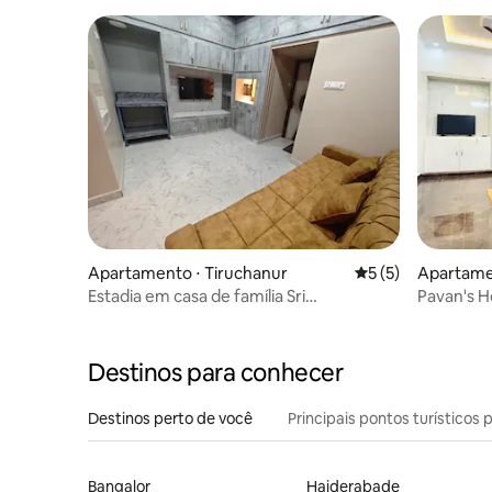
Apartamento ⋅ Tiruchanur
5 de uma avaliação
5 (5)
Apartamen
Estadia em casa de família Sri
Pavan's 
Raghavendra Nivas de 1 quarto em
Tirupati
Destinos para conhecer
Destinos perto de você
Principais pontos turísticos 
Bangalor
Haiderabade