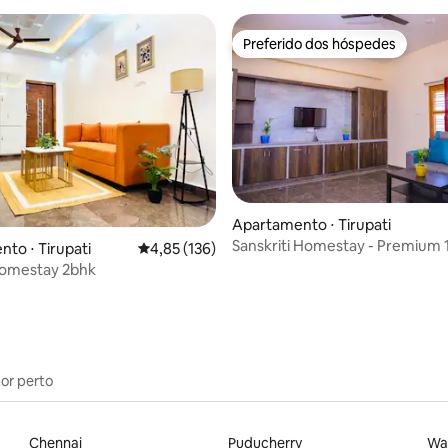
Preferido dos hóspedes
Preferido dos hóspedes
Apartamento ⋅ Tirupati
Sanskriti Homestay - Premium 
 média de 5, 5 avaliações
to ⋅ Tirupati
4,85 de uma avaliação média de 5, 136 avalia
4,85 (136)
Apartment
Homestay 2bhk
por perto
Chennai
Puducherry
Wa