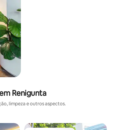
 em Renigunta
o, limpeza e outros aspectos.
Condomíni