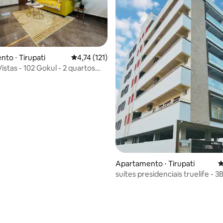
to ⋅ Tirupati
4,74 de uma avaliação média de 5, 121 avalia
4,74 (121)
istas - 102 Gokul - 2 quartos
ondicionado
Apartamento ⋅ Tirupati
4
suítes presidenciais truelife - 3
serviço superior
 média de 5, 3 avaliações