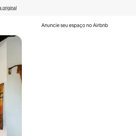
 original
Anuncie seu espaço no Airbnb
 deslizando o dedo na tela.