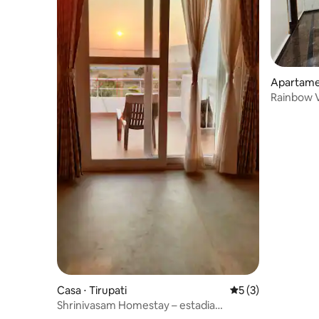
Apartamen
Rainbow V
com ar-c
Casa ⋅ Tirupati
5 de uma avaliação
5 (3)
Shrinivasam Homestay – estadia
tranquila perto da natureza