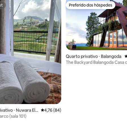
st
Preferido dos hóspedes
st
Preferido dos hóspedes
Quarto privativo ⋅ Balangoda
4
The Backyard Balangoda Casa de
édia de 5, 261 avaliações
estrutura de madeira 1
vativo ⋅ Nuwara Eliy
4,76 de uma avaliação média de 5, 84 avalia
4,76 (84)
rco (sala 101)