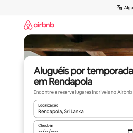
Pular
Algu
para
o
conteúdo
Aluguéis por temporada
em Rendapola
Encontre e reserve lugares incríveis no Airbnb
Localização
Quando os resultados estiverem disponíveis, expl
Check-in