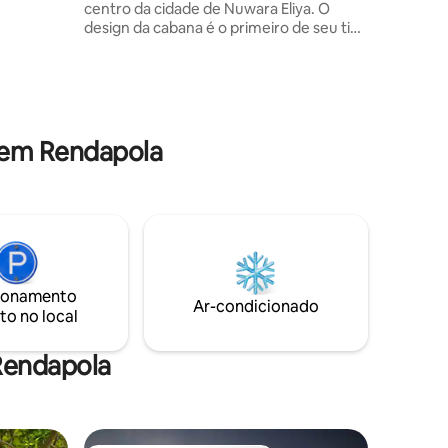
centro da cidade de Nuwara Eliya. O
buru Ella
design da cabana é o primeiro de seu tipo
na Ella é
do Sri Lanka e ótimo para viajantes que
a
procuram uma estadia tranquila e
privada. A BirdEye é de propriedade e
gerenciada por uma família local e nos
preocupamos em fazer o nosso melhor
para tornar a estadia dos nossos
 em Rendapola
hóspedes confortável e inesquecível.
Isso nos deu inúmeras avaliações
positivas e nossas cabanas estão sendo
amadas há mais de 6 anos. Por favor, leia
AS informações importantes abaixo
ionamento
Ar-condicionado
to no local
Rendapola