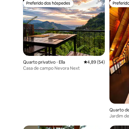
Preferido dos hóspedes
Preferid
Preferido dos hóspedes
Preferid
Quarto privativo ⋅ Ella
4,89 de uma avaliação 
4,89 (54)
Casa de campo Nevora Next
Quarto de 
Jardim de
montanh