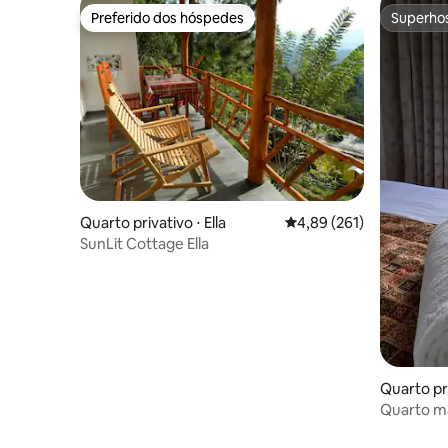
Preferido dos hóspedes
Superho
Preferido dos hóspedes
Superho
Quarto privativo ⋅ Ella
4,89 de uma avaliação m
4,89 (261)
SunLit Cottage Ella
Quarto pri
a
Quarto ma