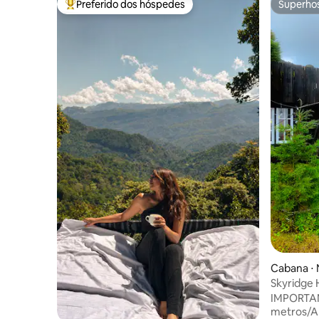
Preferido dos hóspedes
Superho
Entre os melhores preferidos dos hóspedes
Superho
Cabana ⋅ 
Skyridge 
IMPORTAN
metros/Al