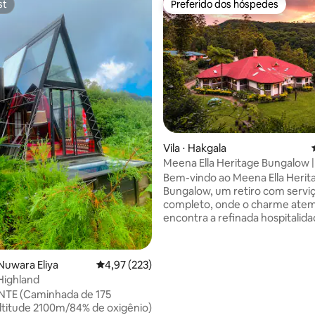
st
Preferido dos hóspedes
st
Preferido dos hóspedes
Vila ⋅ Hakgala
Meena Ella Heritage Bungalow 
Eliya
Bem-vindo ao Meena Ella Herit
Bungalow, um retiro com servi
completo, onde o charme atem
encontra a refinada hospitalida
Lanka. A apenas 20 minutos do
cidade de Nuwara Eliya e bem 
ao icônico Jardim Botânico de 
Nuwara Eliya
4,97 de uma avaliação média de 5, 223 avalia
4,97 (223)
esta propriedade histórica ofe
Highland
refúgio sereno e exclusivo. Com uma
TE (Caminhada de 175
localização ideal para explorar
titude 2100m/84% de oxigênio)
Plains (Fim do Mundo), a Fazen