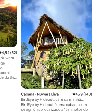
Preferi
Preferi
Suíte Fam
Estate R
"O luxo e
Adão" Descubra um retiro exclusivo na
região m
encontra 
majestoso
cercado 
chá, o B
único no
um confor
4,94 de uma avaliação média de 5, 62 avaliações
4,94 (62)
espetacu
experimen
| Nuwara
do chá do
age
privado. Link para a reserva completa do
ço
bangalô -
poral
https://
de do Sri
 centro da
em frente
Hakgala,
ções
Cabana ⋅ Nuwara Eliya
4,79 de uma avaliação 
4,79 (140)
rece um
BirdEye by Hideout, café da manhã
incluso
BirdEye by Hideout é uma cabana com
 Horton
design único localizado a 15 minutos do
da