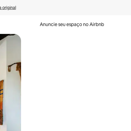
 original
Anuncie seu espaço no Airbnb
 deslizando o dedo na tela.