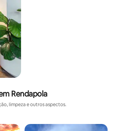
 em Rendapola
o, limpeza e outros aspectos.
Bangalô ⋅