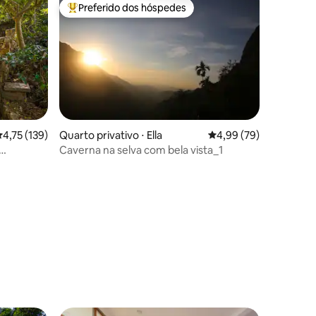
Preferido dos hóspedes
Entre os melhores preferidos dos hóspedes
,75 de uma avaliação média de 5, 139 avaliações
4,75 (139)
Quarto privativo ⋅ Ella
4,99 de uma avaliação
4,99 (79)
Caverna na selva com bela vista_1
ções