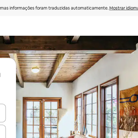
mas informações foram traduzidas automaticamente. 
Mostrar idioma
ore-os usando as seta para cima e para baixo do teclado ou tocando e