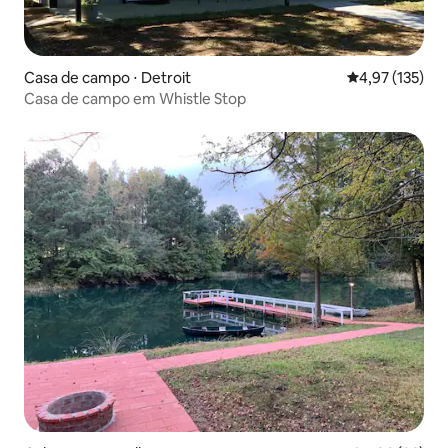
Casa de campo ⋅ Detroit
4,97 de uma av
4,97 (135)
Casa de campo em Whistle Stop