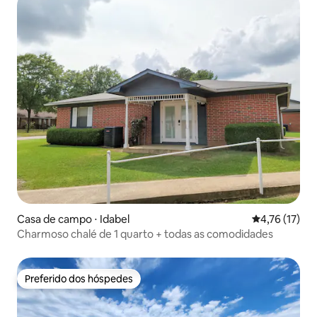
Casa de campo ⋅ Idabel
4,76 de uma a
4,76 (17)
Charmoso chalé de 1 quarto + todas as comodidades
Preferido dos hóspedes
Preferido dos hóspedes