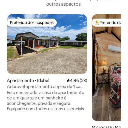
outros aspectos.
Preferido dos hóspedes
Preferido dos 
Preferido dos hóspedes
Entre os melhore
Apartamento ⋅ Idabel
4,96 de uma avaliação média de
4,96 (23)
Adorável apartamento duplex de 1 cama
+ todas as comodidades
Esta encantadora casa de apartamento
de um quarto e um banheiro é
aconchegante, privada e segura.
Equipado com todos os itens essenciais
que você precisa e localizado no centro
de Idabel, oferece uma localização
perfeita para relaxar e recarregar as
Microcasa ⋅ Mount