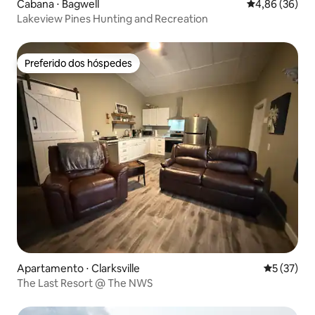
Cabana ⋅ Bagwell
4,86 de uma a
4,86 (36)
Lakeview Pines Hunting and Recreation
Preferido dos hóspedes
Preferido dos hóspedes
Apartamento ⋅ Clarksville
5 de uma a
5 (37)
The Last Resort @ The NWS