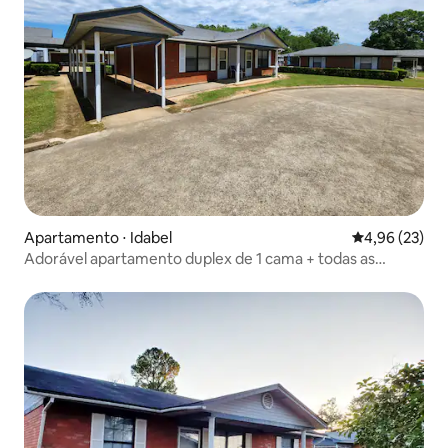
Apartamento ⋅ Idabel
4,96 de uma a
4,96 (23)
Adorável apartamento duplex de 1 cama + todas as
comodidades