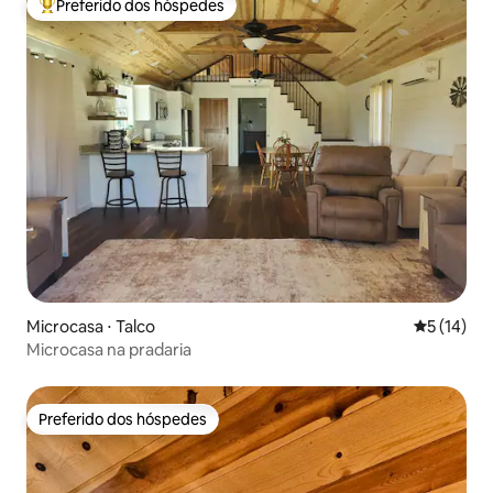
Preferido dos hóspedes
Entre os melhores preferidos dos hóspedes
Microcasa ⋅ Talco
5 de uma a
5 (14)
Microcasa na pradaria
Preferido dos hóspedes
Preferido dos hóspedes