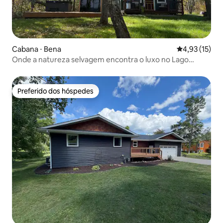
Cabana ⋅ Bena
4,93 de uma a
4,93 (15)
Onde a natureza selvagem encontra o luxo no Lago
Winnie
Preferido dos hóspedes
Preferido dos hóspedes