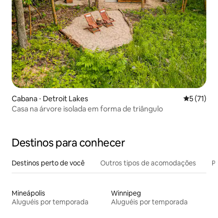
Cabana ⋅ Detroit Lakes
5 de uma a
5 (71)
Casa na árvore isolada em forma de triângulo
Destinos para conhecer
Destinos perto de você
Outros tipos de acomodações
Pr
Mineápolis
Winnipeg
Aluguéis por temporada
Aluguéis por temporada