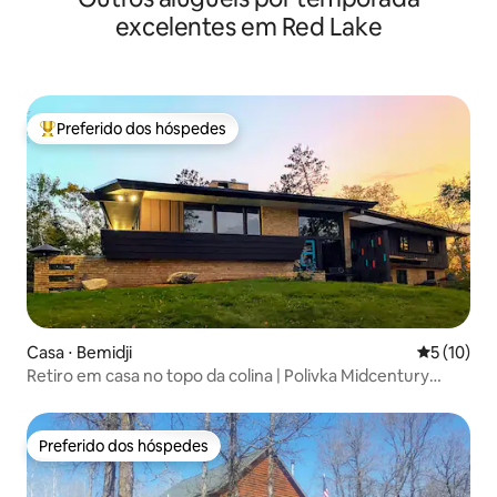
excelentes em Red Lake
Preferido dos hóspedes
Entre os melhores preferidos dos hóspedes
Casa ⋅ Bemidji
5 de uma a
5 (10)
Retiro em casa no topo da colina | Polivka Midcentury
Modern
Preferido dos hóspedes
Preferido dos hóspedes