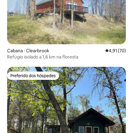
Cabana ⋅ Clearbrook
4,91 de uma a
4,91 (70)
Refúgio isolado a 1,6 km na floresta
Preferido dos hóspedes
Preferido dos hóspedes