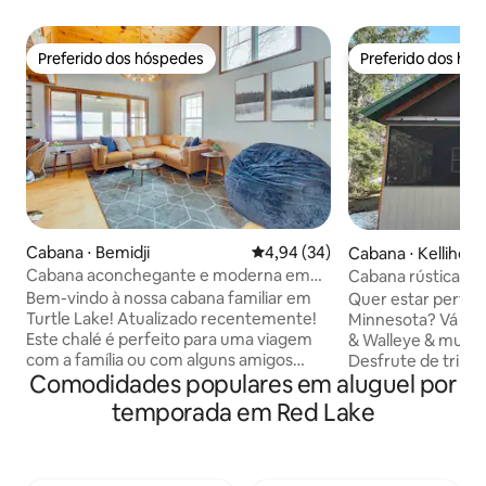
Preferido dos hóspedes
Preferido dos hó
Preferido dos hóspedes
Preferido dos hó
Cabana ⋅ Bemidji
4,94 de uma avaliação média de
4,94 (34)
Cabana ⋅ Kelliher
Cabana aconchegante e moderna em
Cabana rústica ve
Turtle Lake! (Animais de estimação não
varanda coberta
Bem-vindo à nossa cabana familiar em
Quer estar perto 
permitidos)
Turtle Lake! Atualizado recentemente!
Minnesota? Vá ao 
Este chalé é perfeito para uma viagem
& Walleye & muitos
com a família ou com alguns amigos
Desfrute de trilh
Comodidades populares em aluguel por
próximos! Localização privilegiada em
Esta cabana tamb
um dos melhores lagos de pesca da
só querem fugir pa
temporada em Red Lake
região. Se você quiser trazer seu próprio
da natureza. Termi
barco, o lançamento do barco fica a
relaxando na nat
apenas 1/2 milha de distância. Localizado
fogueira ou relax
a poucos quilômetros do Buena Vista Ski
coberta! Esta cab