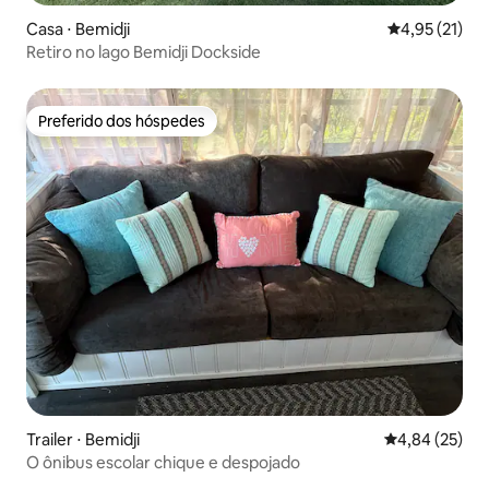
Casa ⋅ Bemidji
4,95 de uma a
4,95 (21)
Retiro no lago Bemidji Dockside
Preferido dos hóspedes
Preferido dos hóspedes
Trailer ⋅ Bemidji
4,84 de uma a
4,84 (25)
O ônibus escolar chique e despojado