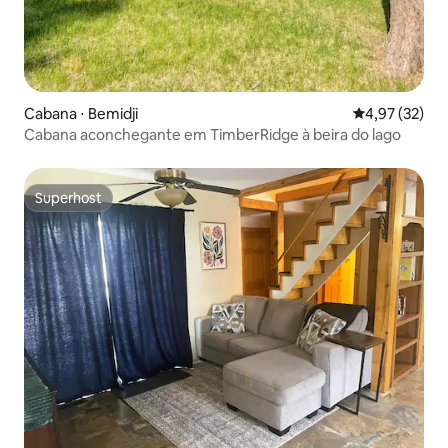
Cabana ⋅ Bemidji
4,97 de uma a
4,97 (32)
Cabana aconchegante em TimberRidge à beira do lago
Superhost
Superhost