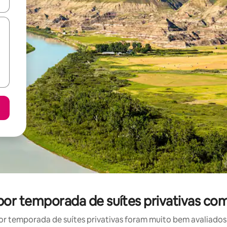
ore-os usando as seta para cima e para baixo do teclado ou tocando e
por temporada de suítes privativas co
r temporada de suítes privativas foram muito bem avaliados p