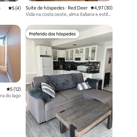
ções
Suíte de hóspedes ⋅ Red Deer
4,97 de uma avaliação
4,97 (30)
e
5 de uma avaliação média de 5, 4 avaliações
5 (4)
Vida na costa oeste, alma italiana e estilo
Hamptons
Preferido dos hóspedes
os hóspedes
Preferido dos hóspedes
ções
5 de uma avaliação média de 5, 12 avaliações
5 (12)
ra do lago