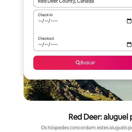
Quando os resultados estiverem disponíveis, expl
Check-in
Checkout
Buscar
Red Deer: aluguel 
Os hóspedes concordam: estes aluguéis po