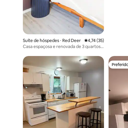
Suíte de hóspedes ⋅ Red Deer
4,74 de uma avaliação 
4,74 (35)
Casa espaçosa e renovada de 3 quartos
com confortos modernos
Preferid
Preferid