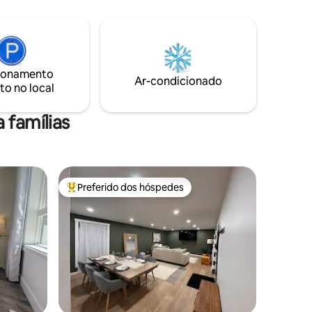
ar
persianas blackout e sofá-cama queen
size com roupa de cama de luxo, cozinha
heiro
completa e lavadora/secadora. Desfrute
ea de
de aquecimento no chão e tetos de 9
ar com TV
pés, criando um espaço confortável e
ionamento
to
brilhante perfeito para privacidade e
Ar-condicionado
to no local
eria
relaxamento. **** alguns dias há
potencial para transferência de ruído da
habitação principal
 famílias
Preferido dos hóspedes
Entre os melhores preferidos dos hóspedes