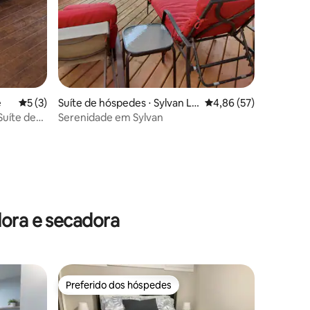
e
5 de uma avaliação média de 5, 3 avaliações
5 (3)
Suíte de hóspedes ⋅ Sylvan La
4,86 de uma avaliação
4,86 (57)
ke
uíte de
Serenidade em Sylvan
ções
dora e secadora
Preferido dos hóspedes
Preferido dos hóspedes