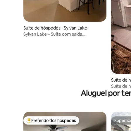
Suíte de hóspedes ⋅ Sylvan Lake
Sylvan Lake – Suíte com saída
independente – acomoda 4 pessoas
Suíte de 
Suíte de n
Aluguel por te
Preferido dos hóspedes
Superho
Entre os melhores preferidos dos hóspedes
Superho