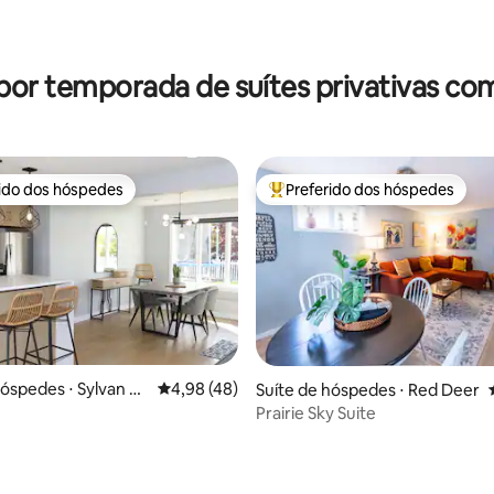
por temporada de suítes privativas co
rido dos hóspedes
Preferido dos hóspedes
 melhores preferidos dos hóspedes
Entre os melhores preferidos d
hóspedes ⋅ Sylvan La
4,98 de uma avaliação média de 5, 48 avalia
4,98 (48)
Suíte de hóspedes ⋅ Red Deer
Prairie Sky Suite