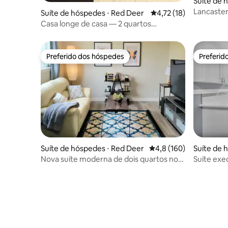
Suíte de 
Lancaster
Suíte de hóspedes ⋅ Red Deer
4,72 de uma avaliação 
4,72 (18)
Casa longe de casa — 2 quartos
dedicados no andar inferior
Preferido dos hóspedes
Preferid
Preferido dos hóspedes
Preferid
Suíte de hóspedes ⋅ Red Deer
4,8 de uma avaliação m
4,8 (160)
Suíte de 
Nova suíte moderna de dois quartos no
Suíte exe
andar inferior