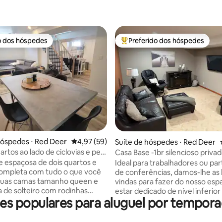
o dos hóspedes
Preferido dos hóspedes
o dos hóspedes
Entre os melhores preferidos d
édia de 5, 501 avaliações
hóspedes ⋅ Red Deer
4,97 de uma avaliação média de 5, 59 avalia
4,97 (59)
Suíte de hóspedes ⋅ Red Deer
rtos ao lado de ciclovias e pela
Casa Base -1br silencioso priva
e
dedicado nível inferior
te espaçosa de dois quartos e
Ideal para trabalhadores ou par
ompleta com tudo o que você
de conferências, damos-lhe as
 Duas camas tamanho queen e
vindas para fazer do nosso esp
de solteiro com rodinhas
estar dedicado de nível inferior
s populares para aluguel por temporada
omodar até cinco pessoas.
casa longe de casa. O nível inferior
 espaço de trabalho com uma
dedicado é acessado através d
 de borda viva pronta para o
frontal compartilhada para nos