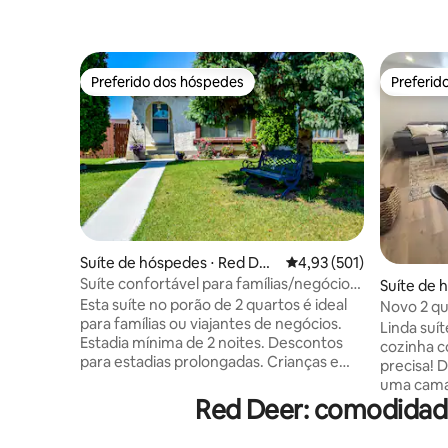
Preferido dos hóspedes
Preferid
Preferido dos hóspedes
Preferid
Suíte de hóspedes ⋅ Red Dee
4,93 de uma avaliação m
4,93 (501)
r
Suíte confortável para famílias/negócios
Suíte de 
★★★★
Esta suíte no porão de 2 quartos é ideal
Novo 2 qua
para famílias ou viajantes de negócios.
faculdad
Linda suí
Estadia mínima de 2 noites. Descontos
cozinha c
para estadias prolongadas. Crianças e
precisa!
animais de estimação treinados (máximo
uma cama 
de dois) são bem-vindos (há um quintal
Red Deer: comodidade
podem ac
cercado). Algumas comodidades são 2
Temos um
televisões, Wi-Fi, cozinha abastecida,
bela mesa