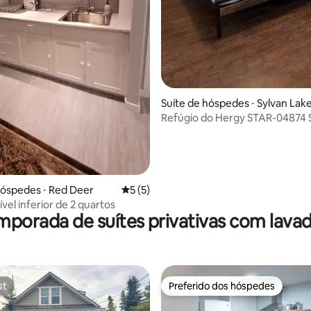
Suíte de hóspedes ⋅ Sylvan Lak
Refúgio do Hergy STAR-04874 S
hóspedes
hóspedes ⋅ Red Deer
5 de uma avaliação média de 5, 5 avalia
5 (5)
ível inferior de 2 quartos
mporada de suítes privativas com lava
st
Preferido dos hóspedes
st
Preferido dos hóspedes