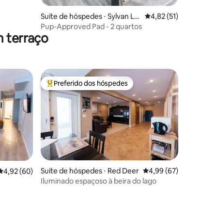
Suíte de hóspedes ⋅ Sylvan La
4,82 de uma avaliação
4,82 (51)
ke
Pup-Approved Pad - 2 quartos
m terraço
Preferido dos hóspedes
os hóspedes
Entre os melhores preferidos dos hóspedes
ções
Suíte de hóspedes ⋅ Red Deer
4,99 de uma avaliação
4,99 (67)
4,92 de uma avaliação média de 5, 60 avaliações
4,92 (60)
Iluminado espaçoso à beira do lago