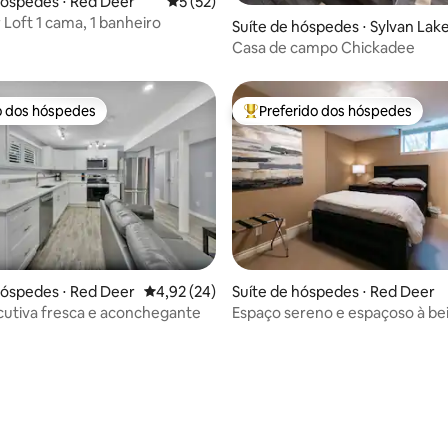
hóspedes ⋅ Red Deer
5 de uma avaliação média de 5, 52 avalia
5 (52)
 Loft 1 cama, 1 banheiro
média de 5, 18 avaliações
Suíte de hóspedes ⋅ Sylvan Lak
Casa de campo Chickadee
o dos hóspedes
Preferido dos hóspedes
o dos hóspedes
Entre os melhores preferidos d
édia de 5, 160 avaliações
hóspedes ⋅ Red Deer
4,92 de uma avaliação média de 5, 24 avalia
4,92 (24)
Suíte de hóspedes ⋅ Red Deer
cutiva fresca e aconchegante
Espaço sereno e espaçoso à bei