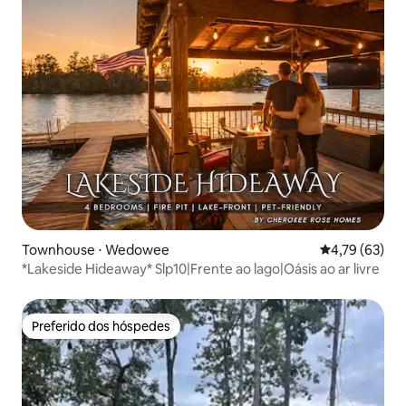
Townhouse ⋅ Wedowee
4,79 de uma a
4,79 (63)
*Lakeside Hideaway* Slp10|Frente ao lago|Oásis ao ar livre
Preferido dos hóspedes
Preferido dos hóspedes