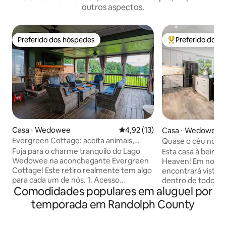
outros aspectos.
Preferido dos hóspedes
Preferido dos 
Preferido dos hóspedes
Entre os melhore
Casa ⋅ Wedowee
4,92 de uma avaliação média de
4,92 (13)
Casa ⋅ Wedowee
Evergreen Cottage: aceita animais,
Quase o céu no 
banheira de hidromassagem, caiaques!
Fuja para o charme tranquilo do Lago
Esta casa à beira 
Wedowee na aconchegante Evergreen
Heaven! Em nossa 
Cottage! Este retiro realmente tem algo
encontrará vistas 
para cada um de nós. 1. Acesso
dentro de todos o
Comodidades populares em aluguel por
compartilhado ao lago privado para
de fora enquanto 
facilitar o lançamento de caiaques e
varandas enormes.
temporada em Randolph County
pequenos barcos. 2. Banheira de
isolamento, mas a
hidromassagem, depósito reembolsável
centro da cidade/ 