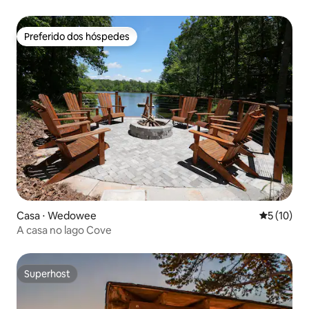
Preferido dos hóspedes
Preferido dos hóspedes
Casa ⋅ Wedowee
5 de uma a
5 (10)
A casa no lago Cove
Superhost
Superhost