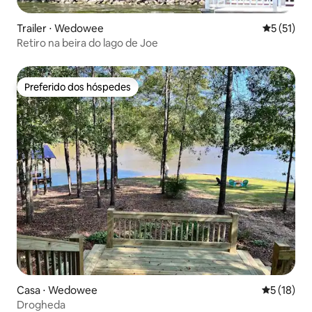
Trailer ⋅ Wedowee
5 de uma a
5 (51)
Retiro na beira do lago de Joe
Preferido dos hóspedes
Preferido dos hóspedes
Casa ⋅ Wedowee
5 de uma a
5 (18)
Drogheda