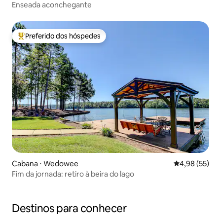
Enseada aconchegante
Preferido dos hóspedes
Entre os melhores preferidos dos hóspedes
Cabana ⋅ Wedowee
4,98 de uma a
4,98 (55)
Fim da jornada: retiro à beira do lago
Destinos para conhecer