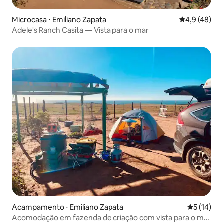
Microcasa ⋅ Emiliano Zapata
4,9 de uma a
4,9 (48)
Adele's Ranch Casita — Vista para o mar
Acampamento ⋅ Emiliano Zapata
5 de uma a
5 (14)
Acomodação em fazenda de criação com vista para o mar