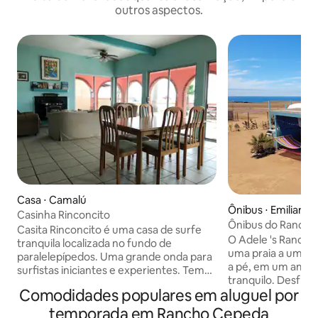
outros aspectos.
Casa ⋅ Camalú
Ônibus ⋅ Emiliano 
Casinha Rinconcito
Ônibus do Rancho 
Casita Rinconcito é uma casa de surfe
para o mar
O Adele 's Ranch 
tranquila localizada no fundo de
uma praia a uma d
paralelepípedos. Uma grande onda para
a pé, em um ambie
surfistas iniciantes e experientes. Tem
tranquilo. Desfru
Wi-Fi de ligação estrela e solar com
Comodidades populares em aluguel por
atividades terres
bateria e sistema de eletricidade de
nossa bela região
geração de energia eólica. Tem uma
temporada em Rancho Cepeda