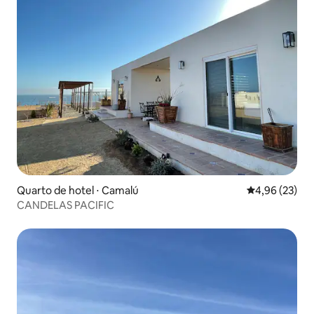
Quarto de hotel ⋅ Camalú
4,96 de uma a
4,96 (23)
CANDELAS PACIFIC