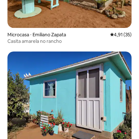
Microcasa ⋅ Emiliano Zapata
4,91 de uma a
4,91 (35)
Casita amarela no rancho