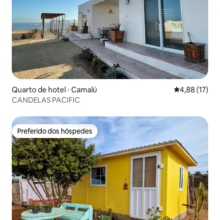
Quarto de hotel ⋅ Camalú
4,88 de uma a
4,88 (17)
CANDELAS PACIFIC
Preferido dos hóspedes
Preferido dos hóspedes