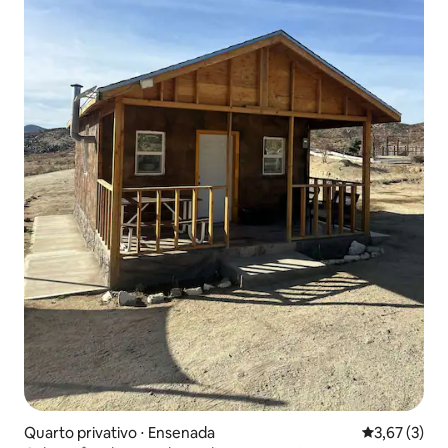
Quarto privativo ⋅ Ensenada
3,67 de uma 
3,67 (3)