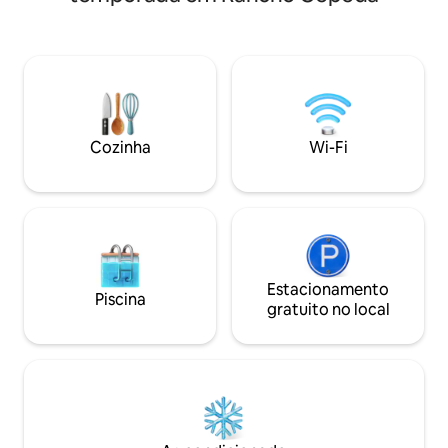
ambiente natural 
cozinha , área de refeições e sala de
tudo, desde cami
estar com uma aconchegante lareira a
ciclismo , pesca, 
lenha. Há um aquecedor de água para
exploração. Durant
água quente e chuveiros também. Tem
viva uma experiênc
um quarto dividido/2 camas, um sofá-
através de produt
cama na sala de estar para acomodar
inspirados no noss
outro hóspede , segurança 24 horas.
cultura.Apenas um 
Cozinha
Wi-Fi
Estacionamento
Piscina
gratuito no local