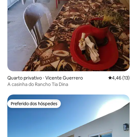
Quarto privativo ⋅ Vicente Guerrero
4,46 de uma a
4,46 (13)
A casinha do Rancho Tia Dina
Preferido dos hóspedes
Preferido dos hóspedes