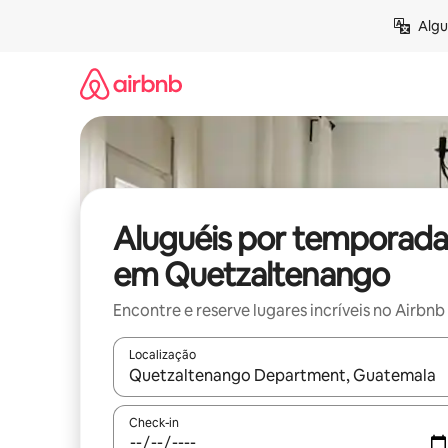
Pular
Algu
para
o
conteúdo
Aluguéis por temporada
em Quetzaltenango
Encontre e reserve lugares incríveis no Airbnb
Localização
Quando os resultados estiverem disponíveis, expl
Check-in