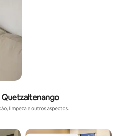
m Quetzaltenango
o, limpeza e outros aspectos.
Casa ⋅ Q