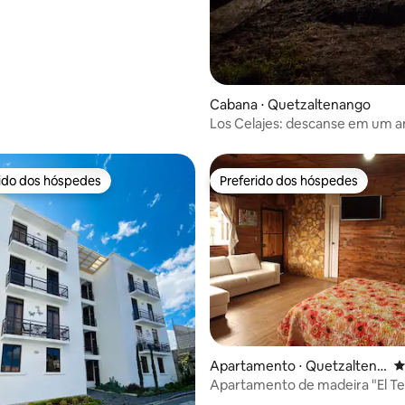
Cabana ⋅ Quetzaltenango
Los Celajes: descanse em um 
natural
rido dos hóspedes
Preferido dos hóspedes
 melhores preferidos dos hóspedes
Preferido dos hóspedes
édia de 5, 501 avaliações
Apartamento ⋅ Quetzaltena
4
ngo
Apartamento de madeira "El T