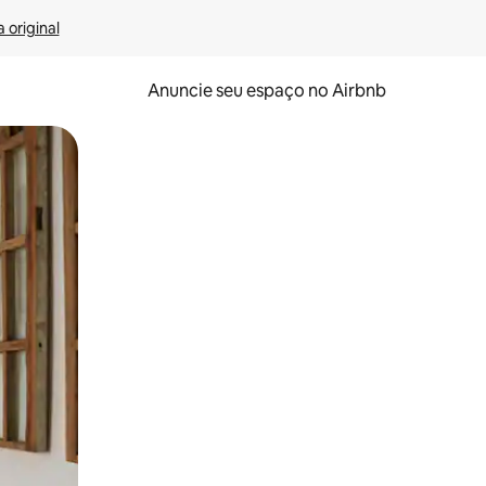
 original
Anuncie seu espaço no Airbnb
 deslizando o dedo na tela.