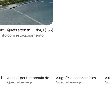
io ⋅ Quetzaltenang
4,9 de uma avaliação média de 5, 156 avalia
4,9 (156)
nto com estacionamento
Aluguel por temporada de lofts
Aluguel por temporada de microcasas
Aluguéis de condomínios
Quetzaltenango
Quetzaltenango
Qu