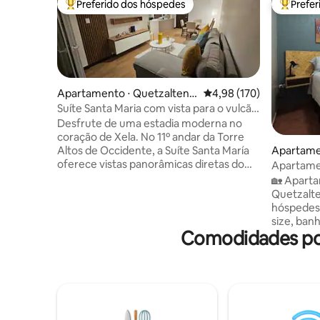
Preferido dos hóspedes
Prefe
Entre os melhores preferidos dos hóspedes
Entre os
Apartamento ⋅ Quetzaltena
4,98 de uma avaliação m
4,98 (170)
ngo
Suíte Santa Maria com vista para o vulcão
Interplaza Xela
Desfrute de uma estadia moderna no
coração de Xela. No 11º andar da Torre
Apartame
Altos de Occidente, a Suíte Santa María
ngo
oferece vistas panorâmicas diretas do
Apartame
vulcão, Wi-Fi rápido, coworking,
Estaciona
🏡 Aparta
academia e quarto infantil. Em frente ao
Quetzalten
Interplaza e perto do consulado
hóspedes. 🛏️ Possui uma cama qu
mexicano. Ideal para relaxar, trabalhar ou
size, banh
explorar. Com self check-in, uma
Comodidades po
equipada e Wi-Fi. 
localização estratégica e uma área
gratuito p
segura, é a sua melhor opção no Airbnb
dentro da p
Quetzaltenango. Inclui estacionamento
apartamen
privativo, cozinha equipada e espaços
hóspedes.
projetados para seu conforto e
estacion
tranquilidade.
dentro da 