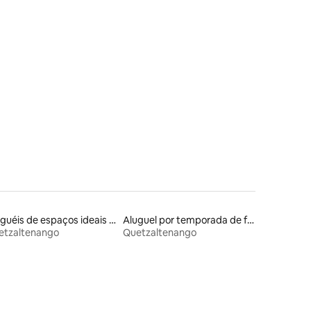
ções
Aluguéis de espaços ideais para famílias
Aluguel por temporada de flats
etzaltenango
Quetzaltenango