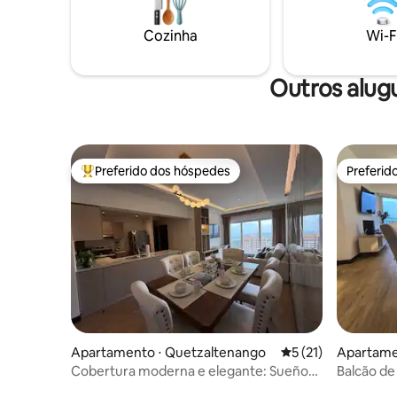
Convenien
restauran
Cozinha
Wi-F
shoppings
Hospital P
Outros alug
Preferido dos hóspedes
Preferid
Entre os melhores preferidos dos hóspedes
Preferid
Apartamento ⋅ Quetzaltenango
5 de uma avaliação 
5 (21)
Apartame
go
Cobertura moderna e elegante: Sueños
Balcão de
de Luna