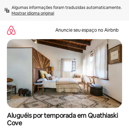
Pular
Algumas informações foram traduzidas automaticamente. 
para
Mostrar idioma original
o
conteúdo
Anuncie seu espaço no Airbnb
Aluguéis por temporada em Quathiaski
Cove