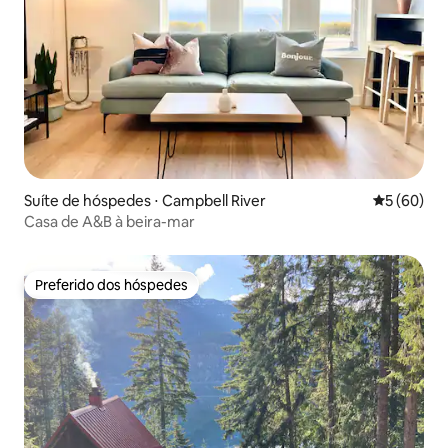
Suíte de hóspedes ⋅ Campbell River
5 de uma a
5 (60)
Casa de A&B à beira-mar
Preferido dos hóspedes
Preferido dos hóspedes