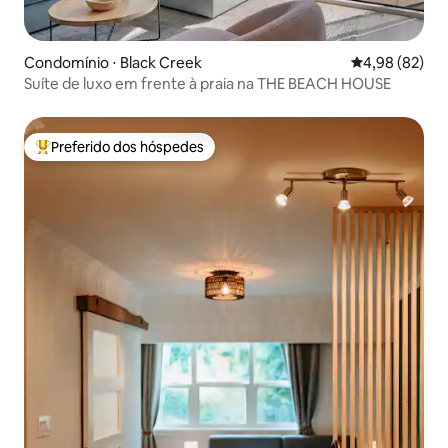
Condomínio ⋅ Black Creek
4,98 de uma a
4,98 (82)
Suíte de luxo em frente à praia na THE BEACH HOUSE
Preferido dos hóspedes
Entre os melhores preferidos dos hóspedes