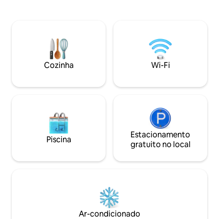
toucadores duplos, deck com vista para
madeira. Ideal para
o mar - com área de jantar e estar e
pequenas que des
churrasqueira, banheira de
explorar as praias 
hidromassagem privativa de luxo,
poucos minutos de l
cozinha completa, lavanderia, móveis
balsa. Duas bicicle
confortáveis, lareira a gás, ar
incluídas para seu
condicionado, lareira externa, caiaques
estadia, e um carr
Cozinha
Wi-Fi
de cortesia, estacionamento amplo,
pode ser disponib
cofre eletrônico para check-in fácil
solicitação.
Estacionamento
Piscina
gratuito no local
Ar-condicionado