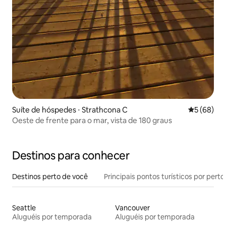
Suíte de hóspedes ⋅ Strathcona C
5 de uma a
5 (68)
Oeste de frente para o mar, vista de 180 graus
Destinos para conhecer
Destinos perto de você
Principais pontos turísticos por perto
Seattle
Vancouver
Aluguéis por temporada
Aluguéis por temporada