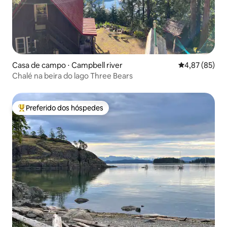
Casa de campo ⋅ Campbell river
4,87 de uma a
4,87 (85)
Chalé na beira do lago Three Bears
Preferido dos hóspedes
Entre os melhores preferidos dos hóspedes