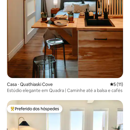
Casa ⋅ Quathiaski Cove
5 de uma a
5 (11)
Estúdio elegante em Quadra | Caminhe até a balsa e cafés
Preferido dos hóspedes
Entre os melhores preferidos dos hóspedes