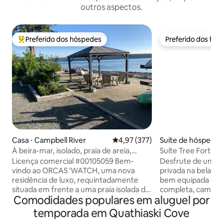
outros aspectos.
Preferido dos hóspedes
Preferido dos hó
Entre os melhores preferidos dos hóspedes
Preferido dos hó
Casa ⋅ Campbell River
4,97 de uma avaliação média de 
4,97 (377)
Suíte de hóspedes ⋅ Qua
Island
À beira-mar, isolado, praia de areia,
Suíte Tree Fort c
banheira de hidromassagem privativa
de hidromassagem
Licença comercial #00105059 Bem-
Desfrute de uma e
vindo ao ORCAS 'WATCH, uma nova
privada na bela Ilh
residência de luxo, requintadamente
bem equipada dis
situada em frente a uma praia isolada de
completa, cama qu
Comodidades populares em aluguel por
areia e ao oceano. Comodidades: 2
deck grande com vi
Suítes Master - com camas king size e
banheira de hidro
temporada em Quathiaski Cove
suítes privativas com pisos aquecidos e
uma sauna aconch