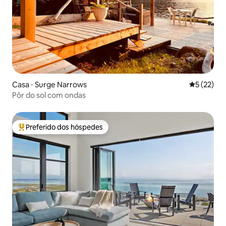
Casa ⋅ Surge Narrows
5 de uma a
5 (22)
Pôr do sol com ondas
Preferido dos hóspedes
Entre os melhores preferidos dos hóspedes