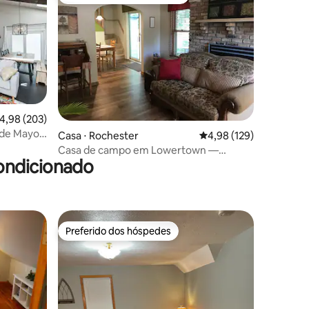
os hóspedes
Entre os melhores preferidos dos hóspedes
ções
,98 de uma avaliação média de 5, 203 avaliações
4,98 (203)
de Mayo,
Casa ⋅ Rochester
4,98 de uma avaliação 
4,98 (129)
Casa de campo em Lowertown —
ondicionado
perfeita para Mayo e o centro da cidade
Preferido dos hóspedes
Preferido dos hóspedes