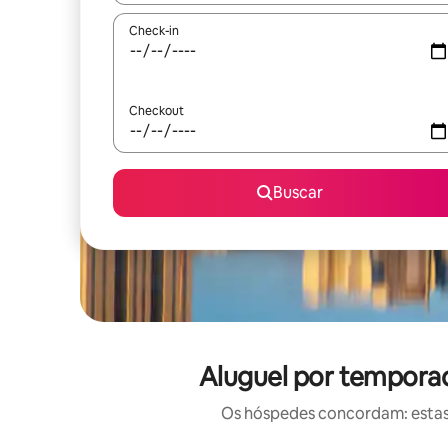
Check-in
Checkout
Buscar
Aluguel por temporad
Os hóspedes concordam: estas