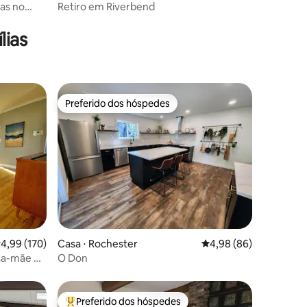
as no
Retiro em Riverbend
lias
Preferido dos hóspedes
os hóspedes
Preferido dos hóspedes
ções
,99 de uma avaliação média de 5, 170 avaliações
4,99 (170)
Casa ⋅ Rochester
4,98 de uma avaliação 
4,98 (86)
sa-mãe da
O Don
Preferido dos hóspedes