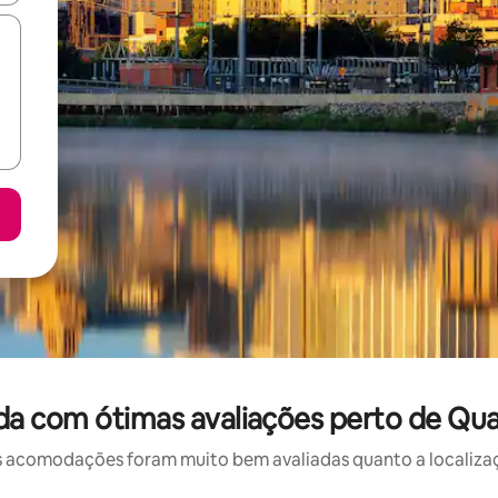
a com ótimas avaliações perto de Quar
 acomodações foram muito bem avaliadas quanto a localizaçã