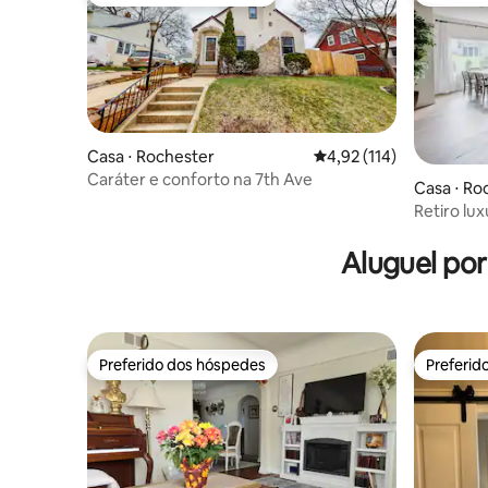
Preferido dos hóspedes
Entre os
Casa ⋅ Rochester
4,92 de uma avaliação m
4,92 (114)
Caráter e conforto na 7th Ave
Casa ⋅ Ro
Retiro lu
academia 
Aluguel po
Preferido dos hóspedes
Preferid
Preferido dos hóspedes
Preferid