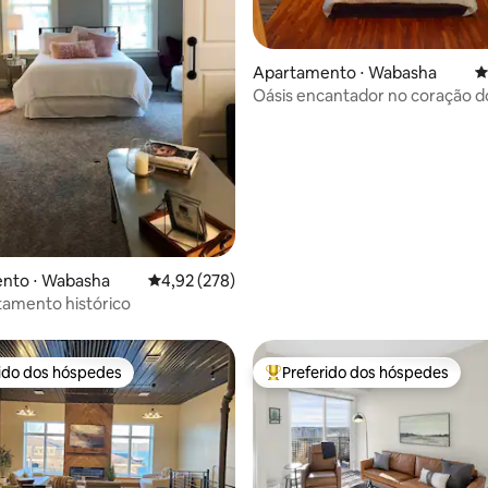
Apartamento ⋅ Wabasha
4
Oásis encantador no coração d
média de 5, 47 avaliações
histórico
nto ⋅ Wabasha
4,92 de uma avaliação média de 5, 278 avalia
4,92 (278)
tamento histórico
rido dos hóspedes
Preferido dos hóspedes
 melhores preferidos dos hóspedes
Entre os melhores preferidos d