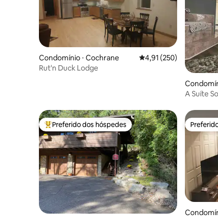
Condomínio ⋅ Cochrane
4,91 de uma avaliação m
4,91 (250)
Rut'n Duck Lodge
Condomín
A Suíte S
Wabasha.
Preferido dos hóspedes
Preferid
Entre os melhores preferidos dos hóspedes
Preferid
Condomín