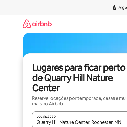
Pular
Algu
para
o
conteúdo
Lugares para ficar perto
de Quarry Hill Nature
Center
Reserve locações por temporada, casas e mu
mais no Airbnb
Localização
Quando os resultados estiverem disponíveis, expl