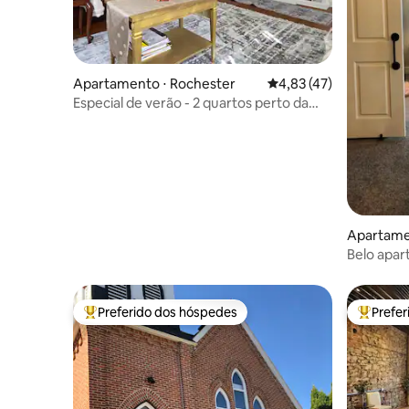
Apartamento ⋅ Rochester
4,83 de uma avaliação 
4,83 (47)
Especial de verão - 2 quartos perto da
Mayo Clinic
Apartame
Belo apar
Preferido dos hóspedes
Prefe
Entre os melhores preferidos dos hóspedes
Entre os