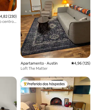
,82 de uma avaliação média de 5, 230 avaliações
4,82 (230)
o centro
ções
Apartamento ⋅ Austin
4,96 de uma avaliação 
4,96 (125)
Loft The Matter
Preferido dos hóspedes
os hóspedes
Entre os melhores preferidos dos hóspedes