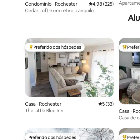
Apartame
Condomínio ⋅ Rochester
4,98 de uma avaliação m
4,98 (225)
Cedar Loft é um retiro tranquilo
Alu
Preferido dos hóspedes
Prefe
Entre os melhores preferidos dos hóspedes
Entre os
Casa ⋅ Rochester
5 de uma avaliação 
5 (33)
The Little Blue Inn
Casa ⋅ Ro
Casa de c
em esqui
Preferido dos hóspedes
Prefe