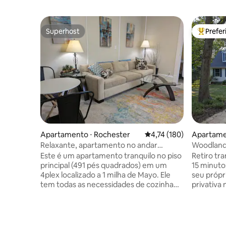
Superhost
Prefe
Superhost
Entre os
Apartamento ⋅ Rochester
4,74 de uma avaliação m
4,74 (180)
Apartame
Relaxante, apartamento no andar
Woodland 
principal em 4plex, #2.
completa 
Este é um apartamento tranquilo no piso
Retiro tr
principal (491 pés quadrados) em um
15 minutos da
4plex localizado a 1 milha de Mayo. Ele
seu próp
tem todas as necessidades de cozinha
privativa 
necessárias para fazer suas próprias
da nossa 
refeições. Há uma cama de tamanho
de estar,
completo no quarto. Esta unidade está
geladeira
em uma casa mais antiga com
(sem fogã