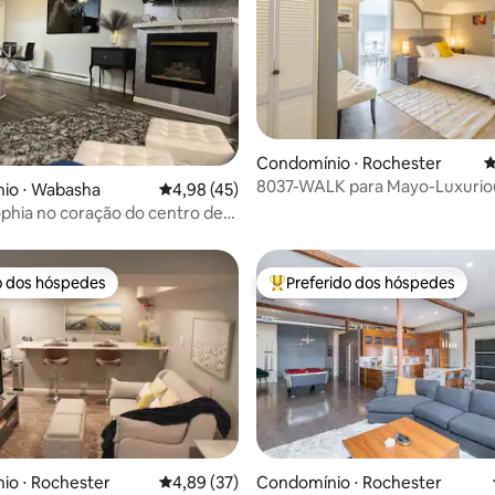
édia de 5, 250 avaliações
Condomínio ⋅ Rochester
4
8037-WALK para Mayo-Luxurio
io ⋅ Wabasha
4,98 de uma avaliação média de 5, 45 avalia
4,98 (45)
unidade Estacionamento gratu
ophia no coração do centro de
o dos hóspedes
Preferido dos hóspedes
o dos hóspedes
Entre os melhores preferidos d
io ⋅ Rochester
4,89 de uma avaliação média de 5, 37 avalia
4,89 (37)
Condomínio ⋅ Rochester