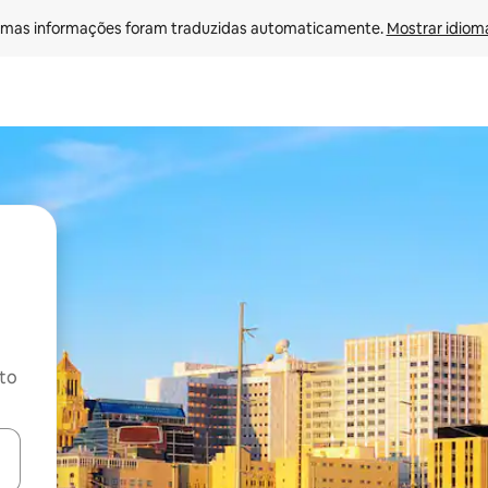
mas informações foram traduzidas automaticamente. 
Mostrar idioma
ito
ore-os usando as seta para cima e para baixo do teclado ou tocando e