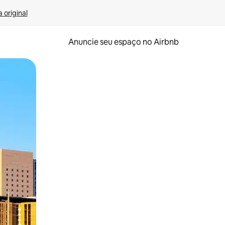
 original
Anuncie seu espaço no Airbnb
 deslizando o dedo na tela.