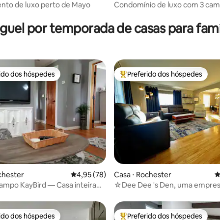
nto de luxo perto de Mayo
Condomínio de luxo com 3 cam
édia de 5, 225 avaliações
centro da cidade
guel por temporada de casas para famí
rido dos hóspedes
Preferido dos hóspedes
 melhores preferidos dos hóspedes
Entre os melhores preferidos d
média de 5, 33 avaliações
chester
4,95 de uma avaliação média de 5, 78 avalia
4,95 (78)
Casa ⋅ Rochester
4
ampo KayBird — Casa inteira
☆Dee Dee 's Den, uma empre
na do parque
Dharma Dwellings☆
rido dos hóspedes
Preferido dos hóspedes