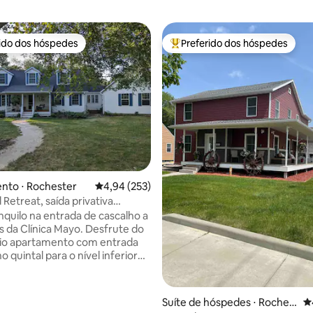
rido dos hóspedes
Preferido dos hóspedes
 melhores preferidos dos hóspedes
Entre os melhores preferidos d
édia de 5, 180 avaliações
nto ⋅ Rochester
4,94 de uma avaliação média de 5, 253 avalia
4,94 (253)
Retreat, saída privativa
no andar inferior
anquilo na entrada de cascalho a
 Clínica Mayo. Desfrute do
rio apartamento com entrada
no quintal para o nível inferior
casa. Você terá um quarto, sala
 cozinha acoplada com mini
, microondas e forno elétrico
Suíte de hóspedes ⋅ Roches
4
o/forno convencional),