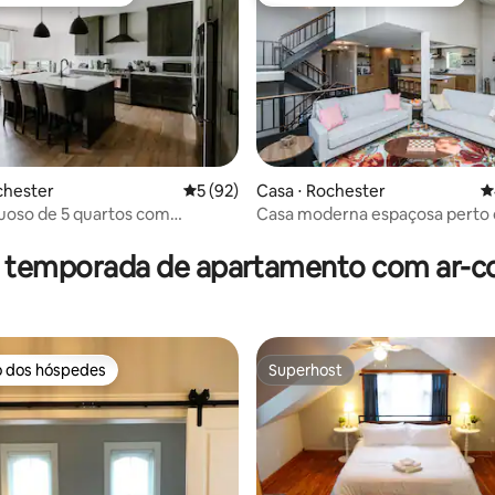
 melhores preferidos dos hóspedes
Entre os melhores preferidos d
édia de 5, 114 avaliações
chester
5 de uma avaliação média de 5, 92 avalia
5 (92)
Casa ⋅ Rochester
4
xuoso de 5 quartos com
Casa moderna espaçosa perto 
e área de jogos
campus de St. Mary
r temporada de apartamento com ar-c
o dos hóspedes
Superhost
o dos hóspedes
Superhost