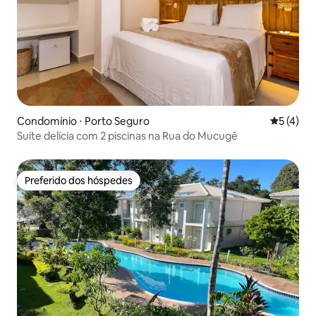
Condomínio ⋅ Porto Seguro
5 de uma 
5 (4)
Suíte delícia com 2 piscinas na Rua do Mucugê
Preferido dos hóspedes
Preferido dos hóspedes