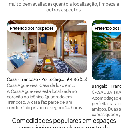
muito bem avaliadas quanto a localização, limpeza e
outros aspectos.
Preferido dos hóspedes
Preferido dos hó
Preferido dos hóspedes
Preferido dos hó
Casa ⋅ Trancoso - Porto Segu
4,96 de uma avaliação média de
4,96 (55)
ro
Casa Agua-viva. Casa de luxo em
Bangalô ⋅ Trancoso
Quadrado.
A Casa Agua-viva está localizada no
eguro
CASAUBÁ TRANCOS
coração do icônico Quadrado em
e tranquilidade
Acomodação elegante em T
Trancoso. A casa faz parte de um
perfeita para casais, famílias ou gru
condomínio privado e seguro 24 horas
amigos. Duas suít
com uma piscina. Este é um dos poucos
camas queen , ar 
locais onde você tem acesso DIRETO ao
Comodidades populares em espaços
Smart. (1 solt ) 2 
Quadrado - do lado de fora do portão
banheiro social. A área 