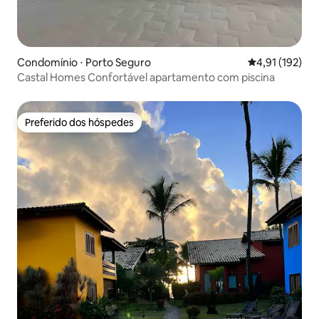
Condomínio ⋅ Porto Seguro
4,91 de uma av
4,91 (192)
Castal Homes Confortável apartamento com piscina
Preferido dos hóspedes
Preferido dos hóspedes