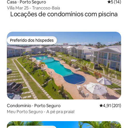
Casa ⋅ Porto Seguro
5 de uma a
5 (14)
Villa Mar 25 - Trancoso-Baía
Locações de condomínios com piscina
Preferido dos hóspedes
Preferido dos hóspedes
Condomínio ⋅ Porto Seguro
4,91 de uma av
4,91 (201)
Meu Porto Seguro - A pé pra praia!