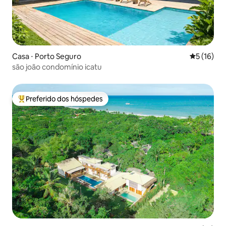
Casa ⋅ Porto Seguro
5 de uma a
5 (16)
são joão condomínio icatu
Preferido dos hóspedes
Entre os melhores preferidos dos hóspedes