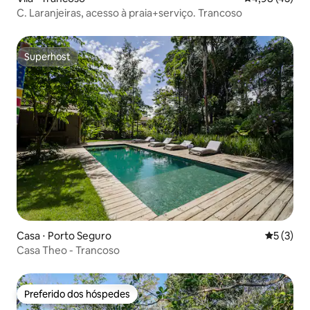
C. Laranjeiras, acesso à praia+serviço. Trancoso
Superhost
Superhost
Casa ⋅ Porto Seguro
5 de uma 
5 (3)
Casa Theo - Trancoso
Preferido dos hóspedes
Preferido dos hóspedes