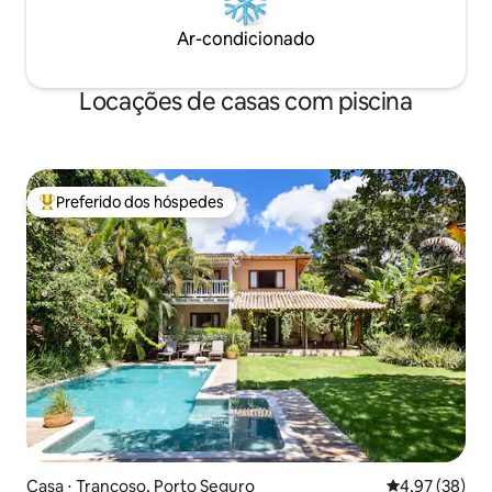
Ar-condicionado
Locações de casas com piscina
Preferido dos hóspedes
Entre os melhores preferidos dos hóspedes
Casa ⋅ Trancoso, Porto Seguro
4,97 de uma a
4,97 (38)