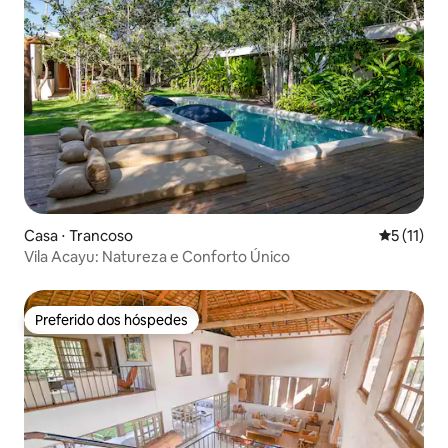
Casa ⋅ Trancoso
5 de uma a
5 (11)
Vila Acayu: Natureza e Conforto Único
Preferido dos hóspedes
Preferido dos hóspedes