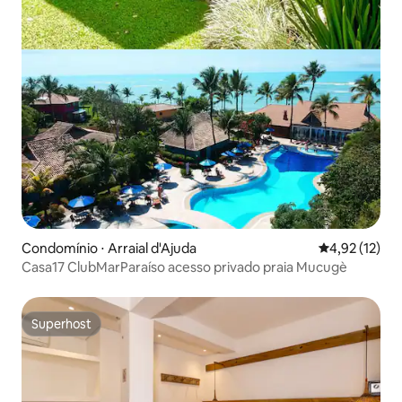
Condomínio ⋅ Arraial d'Ajuda
4,92 de uma a
4,92 (12)
Casa17 ClubMarParaíso acesso privado praia Mucugè
Superhost
Superhost