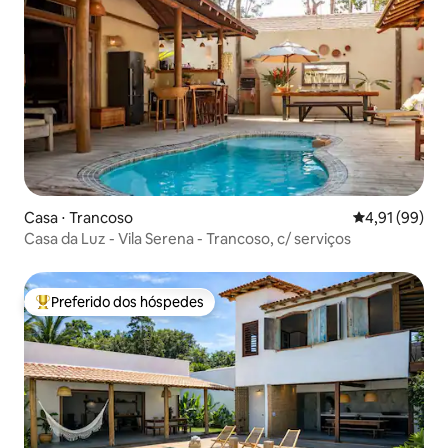
Casa ⋅ Trancoso
4,91 de uma a
4,91 (99)
Casa da Luz - Vila Serena - Trancoso, c/ serviços
Preferido dos hóspedes
Entre os melhores preferidos dos hóspedes