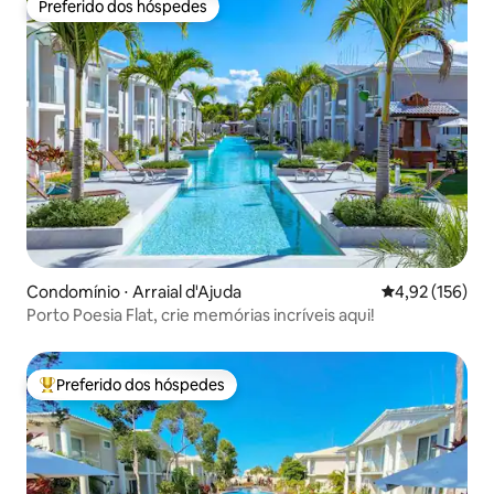
Preferido dos hóspedes
Preferido dos hóspedes
Condomínio ⋅ Arraial d'Ajuda
4,92 de uma av
4,92 (156)
Porto Poesia Flat, crie memórias incríveis aqui!
Preferido dos hóspedes
Entre os melhores preferidos dos hóspedes