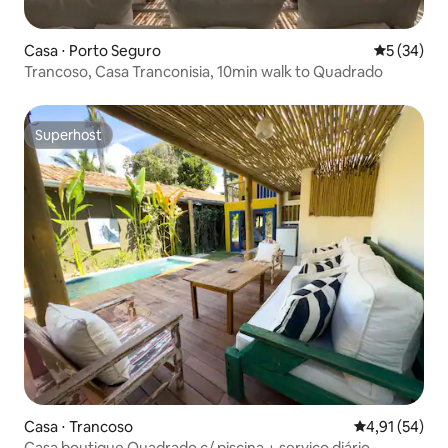
Casa ⋅ Porto Seguro
5 de uma a
5 (34)
Trancoso, Casa Tranconisia, 10min walk to Quadrado
Superhost
Superhost
Casa ⋅ Trancoso
4,91 de uma a
4,91 (54)
Casa boutique Quadrado c/ piscina + serviço diário