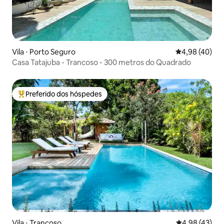
Vila ⋅ Porto Seguro
4,98 de uma a
4,98 (40)
Casa Tatajuba - Trancoso - 300 metros do Quadrado
Preferido dos hóspedes
Entre os melhores preferidos dos hóspedes
Vila ⋅ Trancoso
4,98 de uma a
4,98 (43)