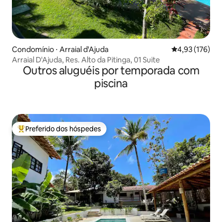
Condomínio ⋅ Arraial d'Ajuda
4,93 de uma av
4,93 (176)
Arraial D'Ajuda, Res. Alto da Pitinga, 01 Suite
Outros aluguéis por temporada com
piscina
Preferido dos hóspedes
Entre os melhores preferidos dos hóspedes