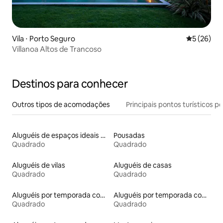
Vila ⋅ Porto Seguro
5 de uma a
5 (26)
Villanoa Altos de Trancoso
Destinos para conhecer
Outros tipos de acomodações
Principais pontos turísticos po
Aluguéis de espaços ideais para famílias
Pousadas
Quadrado
Quadrado
Aluguéis de vilas
Aluguéis de casas
Quadrado
Quadrado
Aluguéis por temporada com acesso ao lago
Aluguéis por temporada com café da manhã
Quadrado
Quadrado