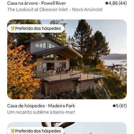
Casa na árvore ⋅ Powell River
4,86 de uma a
4,86 (44)
The Lookout at Okeover Inlet – Novo Anúncio!
Preferido dos hóspedes
Entre os melhores preferidos dos hóspedes
Casa de hóspedes ⋅ Madeira Park
5 de uma a
5 (61)
Um recanto sublime à beira-mar!
Preferido dos hóspedes
Entre os melhores preferidos dos hóspedes