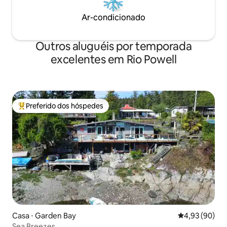
Ar-condicionado
Outros aluguéis por temporada
excelentes em Rio Powell
Preferido dos hóspedes
Entre os melhores preferidos dos hóspedes
Casa ⋅ Garden Bay
4,93 de uma a
4,93 (90)
Sea Breezes