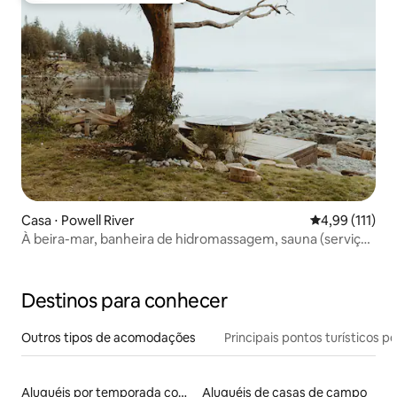
Casa ⋅ Powell River
4,99 de uma av
4,99 (111)
À beira-mar, banheira de hidromassagem, sauna (serviço
adicional), suíte Sitka
Destinos para conhecer
Outros tipos de acomodações
Principais pontos turísticos po
Aluguéis por temporada com caiaque
Aluguéis de casas de campo