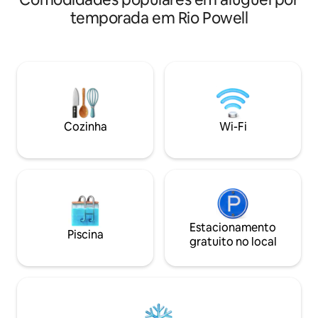
size com almofada
propriedade leva a uma praia de
temporada em Rio Powell
principal, há um 
paralelepípedos com vista para o
hóspede adicional
Estreito da Geórgia e um pôr do sol
refeições/jogos,
deslumbrante voltado para o oeste. Por
com água fria ape
favor, consulte a nossa Política de
sanitário de comp
Animais de Estimação e as Regras da
fora, há um peque
Casa antes de fazer uma reserva.
firebowl bem na m
Observe os pássar
Cozinha
Wi-Fi
Temos vacas, gans
que você é bem-v
Estacionamento
Piscina
gratuito no local