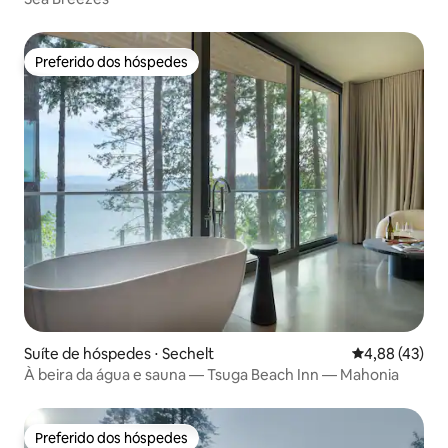
Preferido dos hóspedes
Preferido dos hóspedes
Suíte de hóspedes ⋅ Sechelt
4,88 de uma a
4,88 (43)
À beira da água e sauna — Tsuga Beach Inn — Mahonia
Preferido dos hóspedes
Preferido dos hóspedes