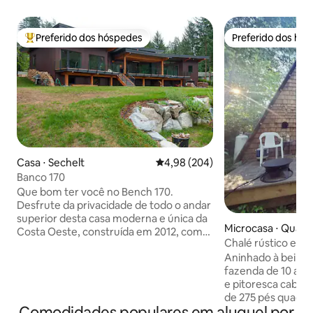
Preferido dos hóspedes
Preferido dos hó
Entre os melhores preferidos dos hóspedes
Preferido dos hó
Casa ⋅ Sechelt
4,98 de uma avaliação média de 5
4,98 (204)
Banco 170
Que bom ter você no Bench 170.
Desfrute da privacidade de todo o andar
superior desta casa moderna e única da
Microcasa ⋅ Quali
Costa Oeste, construída em 2012, com
Chalé rústico em 
uso exclusivo dos espaços ao ar livre. Um
loft e deck
Aninhado à beira 
deleite para os entusiastas da
fazenda de 10 acr
arquitetura e amantes da arte, o Bench
e pitoresca caban
170 foi um local de destaque do Sunshine
de 275 pés quadra
Coast Art Crawl por vários anos. Um
Comodidades populares em aluguel por
viajar pela janela 
acesso público à praia ao lado da