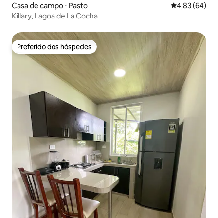
Casa de campo ⋅ Pasto
4,83 de uma a
4,83 (64)
Killary, Lagoa de La Cocha
Preferido dos hóspedes
Preferido dos hóspedes