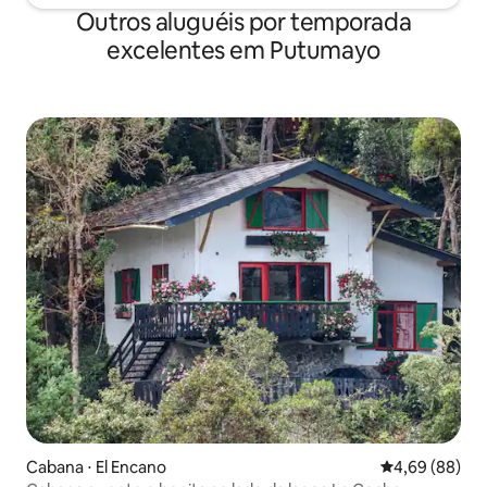
Outros aluguéis por temporada
excelentes em Putumayo
Cabana ⋅ El Encano
4,69 de uma av
4,69 (88)