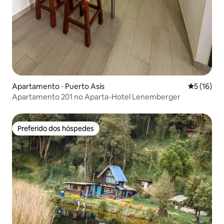
Apartamento ⋅ Puerto Asís
5 de uma a
5 (16)
Apartamento 201 no Aparta-Hotel Lenemberger
Preferido dos hóspedes
Preferido dos hóspedes