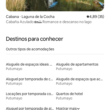
Cabana ⋅ Laguna de la Cocha
4,89 de uma a
4,89 (35)
Cabaña Azulado 🏡🌅 Romance e descanso no lago
Destinos para conhecer
Outros tipos de acomodações
Aluguéis de espaços ideais para famílias
Aluguéis de apartamentos
Putumayo
Putumayo
Aluguel por temporada de casas de hóspedes
Aluguéis de espaços que aceitam animais de estimação
Putumayo
Putumayo
Locações por temporada com piscina
Quartos de hotel
Putumayo
Putumayo
Aluguel por temporada de alojamentos ecológicos
Mostrar mais