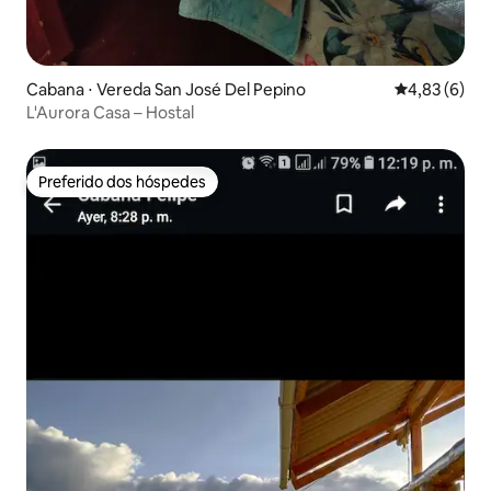
Cabana ⋅ Vereda San José Del Pepino
4,83 de uma 
4,83 (6)
L'Aurora Casa – Hostal
Preferido dos hóspedes
Preferido dos hóspedes