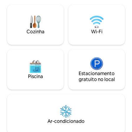
proximidade com rios e paisagens
uma doca exclusiva
naturais únicos fazem dele um destino
contemplar a bele
perfeito para o ecoturismo e o
disso, nossa foguei
relaxamento. A casa combina charme
que você compar
rústico com todas as comodidades
inesquecíveis sob 
necessárias para proporcionar uma boa
cercado por uma v
Cozinha
Wi-Fi
estadia.
Estacionamento
Piscina
gratuito no local
Ar-condicionado