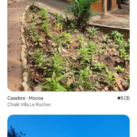
Casebre ⋅ Mocoa
5 de uma 
5 (3)
Chalé Villa Le Rocher