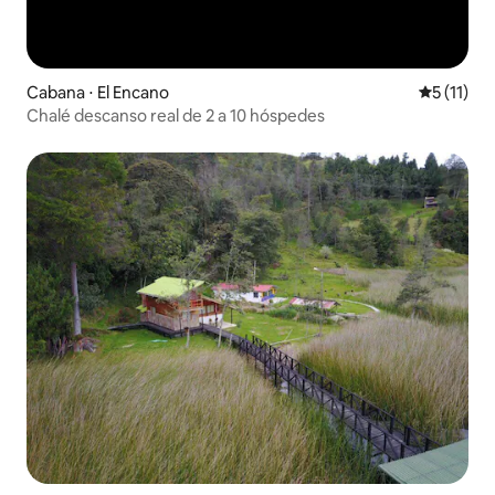
Cabana ⋅ El Encano
5 de uma a
5 (11)
Chalé descanso real de 2 a 10 hóspedes