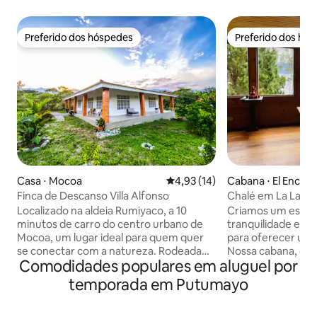
Preferido dos hóspedes
Preferido dos hó
Preferido dos hóspedes
Preferido dos hó
Casa ⋅ Mocoa
4,93 de uma avaliação média de
4,93 (14)
Cabana ⋅ El Encan
Finca de Descanso Villa Alfonso
Chalé em La Lagun
Localizado na aldeia Rumiyaco, a 10
Criamos um espaç
minutos de carro do centro urbano de
tranquilidade e o
Mocoa, um lugar ideal para quem quer
para oferecer uma
se conectar com a natureza. Rodeada
Nossa cabana, con
Comodidades populares em aluguel por
por vegetação exuberante e ar puro, a
completamente em
propriedade oferece uma atmosfera
localizada em uma
temporada em Putumayo
tranquila com vista para a cordilheira de
privilegiada nas 
Churumbelo. Além disso, sua
de la Cocha. Você