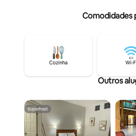
javanesa 
reminder House keeping 24 jam Ruang
keluarga, ruang makan dan dapur
Comodidades p
Cozinha
Wi-F
Outros al
Superhost
Superhost