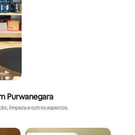
em Purwanegara
o, limpeza e outros aspectos.
Casa ⋅ K