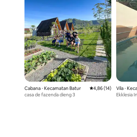
Cabana ⋅ Kecamatan Batur
4,86 de uma avaliação 
4,86 (14)
Vila ⋅ Ke
casa de fazenda dieng 3
Ekklesia In