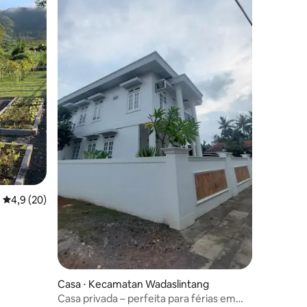
4,9 de uma avaliação média de 5, 20 avaliações
4,9 (20)
Casa ⋅ Kecamatan Wadaslintang
Casa privada – perfeita para férias em