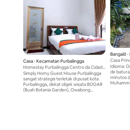
Bangalô 
Casa Prin
Casa ⋅ Kecamatan Purbalingga
Idioma: O
Homestay Purbalingga Centro da Cidade
de batura
por Simply Homy
Simply Homy Guest House Purbalingga
minutos d
sangat strategis terletak di pusat kota
Muhamma
Purbalingga, dekat objek wisata BOGAR
é uma cas
(Buah Botania Garden), Owabong
parte de 
Waterpark, Taman Wisata Pendidikan
atmosfer
Purbasari, Bumi Perkemahan Munjul
rústica. Inglês: Omah Sae está localizado
Luhur, Taman Reptil Kutasari, Home
a 14 km d
Industri Bulumata-Rambut Palsu, Home
Owabong e
Industri Knalpot dll. Fasilitas : 3 Kamar
Universi
Tidur full AC 3 Kamar Mandi/Air Hangat
Omah Sae
Free Wifi Perlengkapan Sholat Adzan