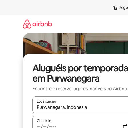
Pular
Algu
para
o
conteúdo
Aluguéis por temporada
em Purwanegara
Encontre e reserve lugares incríveis no Airbnb
Localização
Quando os resultados estiverem disponíveis, expl
Check-in