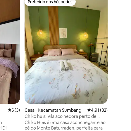
Preferido dos hóspedes
Superho
Preferido dos hóspedes
Superho
Hayasa Vi
Hayasa Vi
oferece 
agradável
o Monte 
torno dela. Hayasa Villa 2 tem 2
com 1 ca
Além dis
está equ
ções
completas
sala de fa
5 de uma avaliação média de 5, 3 avaliações
5 (3)
Casa ⋅ Kecamatan Sumbang
4,91 de uma avaliação
4,91 (32)
Chiko huis: Vila acolhedora perto de
Unsoed e Baturraden
h
Chiko Huis é uma casa aconchegante ao
i Di
pé do Monte Baturraden, perfeita para