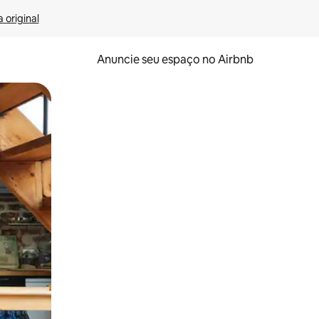
 original
Anuncie seu espaço no Airbnb
 deslizando o dedo na tela.