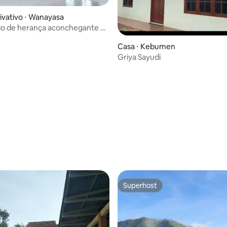
ivativo ⋅ Wanayasa
io de herança aconchegante de
n
Casa ⋅ Kebumen
Griya Sayudi
Superhost
Superhost