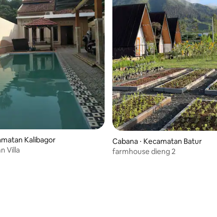
média de 5, 14 avaliações
camatan Kalibagor
Cabana ⋅ Kecamatan Batur
n Villa
farmhouse dieng 2