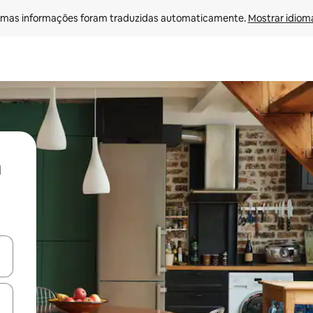
mas informações foram traduzidas automaticamente. 
Mostrar idioma
ore-os usando as seta para cima e para baixo do teclado ou tocando e