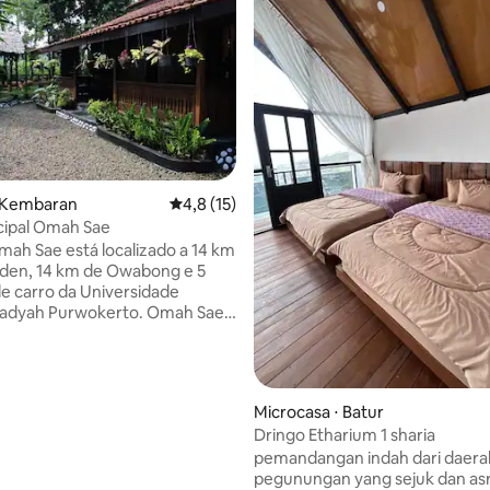
⋅ Kembaran
4,8 de uma avaliação média de 5, 15 avalia
4,8 (15)
cipal Omah Sae
mah Sae está localizado a 14 km
den, 14 km de Owabong e 5
e carro da Universidade
dyah Purwokerto. Omah Sae
a tradicional feita em grande
madeira de teca, com uma
a acolhedora e uma sensação
Microcasa ⋅ Batur
e baturaden, 14 km de
Dringo Etharium 1 sharia
 5 minutos de carro das
pemandangan indah dari daera
tas Muhammadyah Purwokerto.
pegunungan yang sejuk dan asr
 é uma casa de madeira