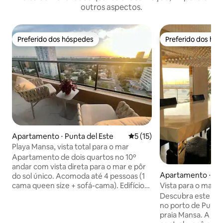
outros aspectos.
Preferido dos hóspedes
Preferido dos hó
Preferido dos hóspedes
Preferido dos hó
Apartamento ⋅ Punta del Este
5 de uma avaliação média de
5 (15)
Playa Mansa, vista total para o mar
Apartamento de dois quartos no 10º
andar com vista direta para o mar e pôr
Apartamento ⋅ Pun
do sol único. Acomoda até 4 pessoas (1
cama queen size + sofá-cama). Edifício
Vista para o mar d
de alta qualidade com recepção 24
Mansa. Porto.
Descubra este es
horas, piscinas internas e externas,
no porto de Punta 
jacuzzi, sauna, academia, sala de jogos e
praia Mansa. A par