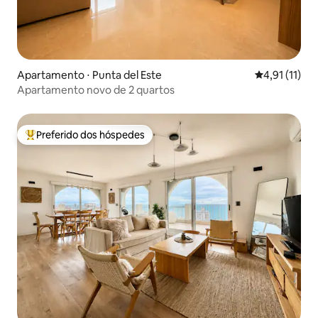
Apartamento ⋅ Punta del Este
4,91 de uma a
4,91 (11)
Apartamento novo de 2 quartos
Preferido dos hóspedes
Entre os melhores preferidos dos hóspedes