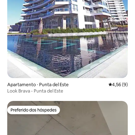
Apartamento ⋅ Punta del Este
4,56 de uma 
4,56 (9)
Look Brava - Punta del Este
Preferido dos hóspedes
Preferido dos hóspedes