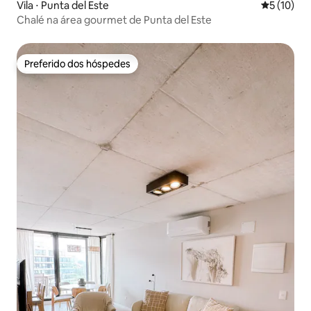
Vila ⋅ Punta del Este
5 de uma a
5 (10)
Chalé na área gourmet de Punta del Este
Preferido dos hóspedes
Preferido dos hóspedes