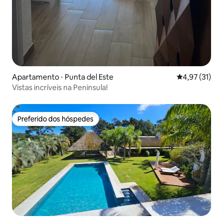
Apartamento ⋅ Punta del Este
4,97 de uma a
4,97 (31)
Vistas incríveis na Peninsula!
Preferido dos hóspedes
Preferido dos hóspedes