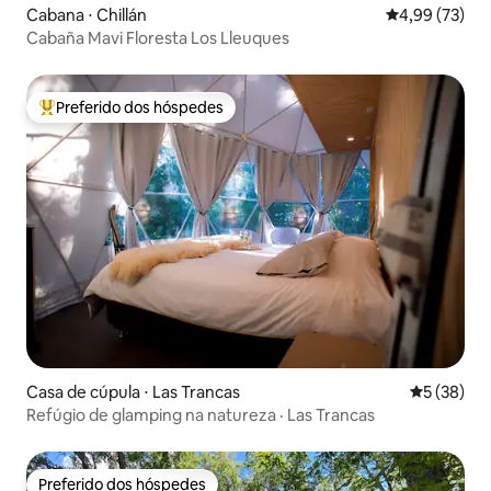
Cabana ⋅ Chillán
4,99 de uma a
4,99 (73)
Cabaña Mavi Floresta Los Lleuques
Preferido dos hóspedes
Entre os melhores preferidos dos hóspedes
Casa de cúpula ⋅ Las Trancas
5 de uma a
5 (38)
Refúgio de glamping na natureza · Las Trancas
Preferido dos hóspedes