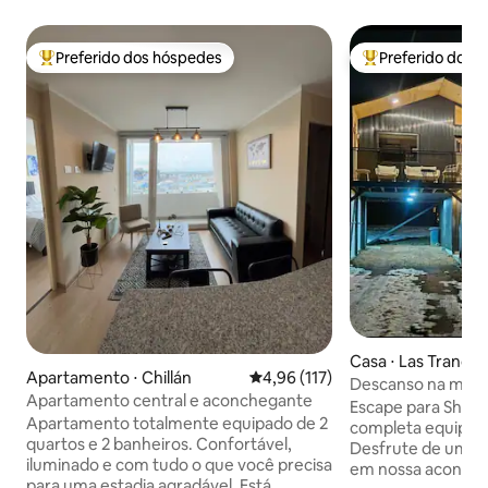
Preferido dos hóspedes
Preferido dos 
Entre os melhores preferidos dos hóspedes
Entre os melhore
Casa ⋅ Las Trancas
Apartamento ⋅ Chillán
4,96 de uma avaliação média de 
4,96 (117)
Descanso na monta
Apartamento central e aconchegante
Tinaja •
Escape para Shang
Apartamento totalmente equipado de 2
completa equipada
quartos e 2 banheiros. Confortável,
Desfrute de uma e
iluminado e com tudo o que você precisa
em nossa aconch
para uma estadia agradável. Está