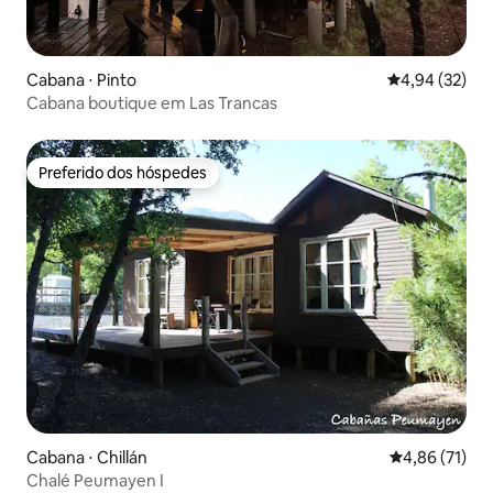
Cabana ⋅ Pinto
4,94 de uma a
4,94 (32)
Cabana boutique em Las Trancas
Preferido dos hóspedes
Preferido dos hóspedes
Cabana ⋅ Chillán
4,86 de uma a
4,86 (71)
Chalé Peumayen I