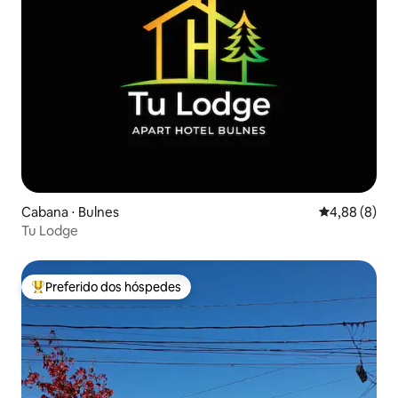
Cabana ⋅ Bulnes
4,88 de uma 
4,88 (8)
Tu Lodge
Preferido dos hóspedes
Entre os melhores preferidos dos hóspedes