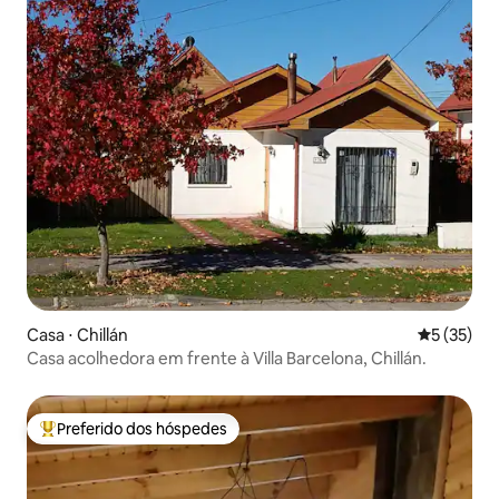
Casa ⋅ Chillán
5 de uma a
5 (35)
Casa acolhedora em frente à Villa Barcelona, Chillán.
Preferido dos hóspedes
Entre os melhores preferidos dos hóspedes