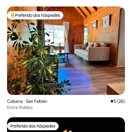
Preferido dos hóspedes
Entre os melhores preferidos dos hóspedes
Cabana ⋅ San Fabián
5 de uma a
5 (26)
Entre Robles
Preferido dos hóspedes
Preferido dos hóspedes