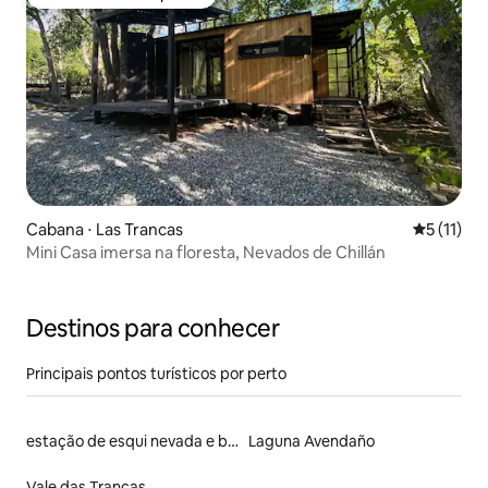
Preferido dos hóspedes
Cabana ⋅ Las Trancas
5 de uma a
5 (11)
Mini Casa imersa na floresta, Nevados de Chillán
Destinos para conhecer
Principais pontos turísticos por perto
estação de esqui nevada e barulhenta
Laguna Avendaño
Vale das Trancas