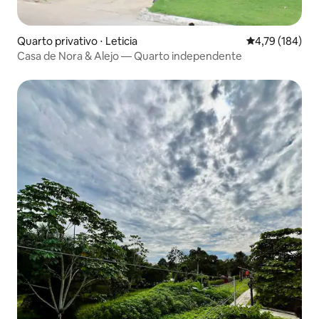
Quarto privativo ⋅ Leticia
4,79 de uma av
4,79 (184)
Casa de Nora & Alejo — Quarto independente