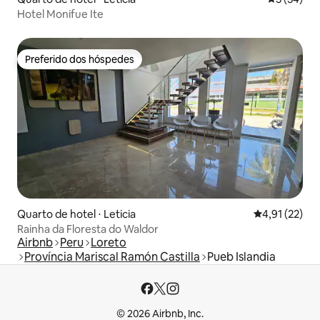
Hotel Monifue Ite
Preferido dos hóspedes
Preferido dos hóspedes
Quarto de hotel ⋅ Leticia
4,91 de uma a
4,91 (22)
Rainha da Floresta do Waldor
Airbnb
Peru
Loreto
Província Mariscal Ramón Castilla
Pueb Islandia
© 2026 Airbnb, Inc.