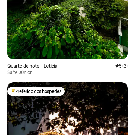
Quarto de hotel ⋅ Leticia
5 de uma 
5 (3)
Suíte Júnior
Preferido dos hóspedes
Entre os melhores preferidos dos hóspedes