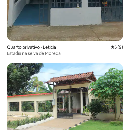
Quarto privativo ⋅ Leticia
5 de uma 
5 (9)
Estadia na selva de Moreda