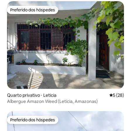
Preferido dos hóspedes
Preferido dos hóspedes
Quarto privativo ⋅ Leticia
5 de uma a
5 (28)
Albergue Amazon Weed (Letícia, Amazonas)
Preferido dos hóspedes
Preferido dos hóspedes