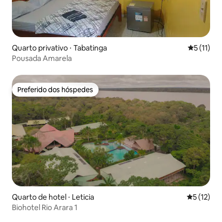
Quarto privativo ⋅ Tabatinga
5 de uma a
5 (11)
Pousada Amarela
Preferido dos hóspedes
Preferido dos hóspedes
Quarto de hotel ⋅ Leticia
5 de uma a
5 (12)
Biohotel Rio Arara 1