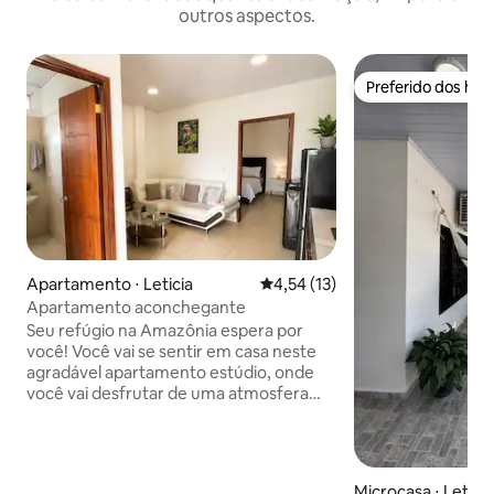
outros aspectos.
Preferido dos hó
Preferido dos hó
Apartamento ⋅ Leticia
4,54 de uma avaliação média de
4,54 (13)
Apartamento aconchegante
Seu refúgio na Amazônia espera por
você! Você vai se sentir em casa neste
agradável apartamento estúdio, onde
você vai desfrutar de uma atmosfera
com vibrações amazônicas,
aconchegante, fresco e com uma
excelente localização. Ideal para
estadias curtas ou longas, porque você
Microcasa ⋅ Leticia