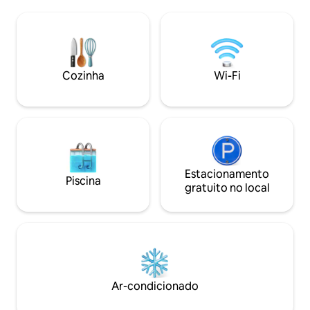
usadas pelos aldeõ
ou Shabu), café da manhã 2. Frutas
montante, pegue 
sazonais 3. Conjunto gratuito de chá,
para ver a aldeia 
café, gotejamento, gratuitamente. 4.
e à noite, homenag
Ovaltina gratuita, café, saqueta de
veja a igreja do Te
lenços fornecida. 5. Fogão a água 6.
* Café da manhã 19
Tenha uma vista de Skad Village o dia
Cozinha
Wi-Fi
* * * Jantar 300 TH
todo - noite. 7. Mergulhe na natureza
que rodeia a propriedade. 8. De manhã,
encontre a névoa na frente da casa (de
acordo com o clima). 9. Há
estacionamento conveniente na frente
da casa para 4-5 c.
Estacionamento
Piscina
gratuito no local
Ar-condicionado