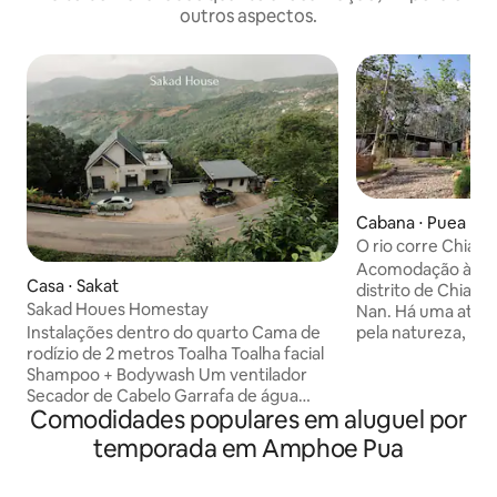
outros aspectos.
Cabana ⋅ Puea
O rio corre Chiang
Acomodação à bei
Casa ⋅ Sakat
distrito de Chiang
Sakad Houes Homestay
Nan. Há uma atmos
pela natureza, rios
Instalações dentro do quarto Cama de
Thong e estilo de v
rodízio de 2 metros Toalha Toalha facial
Cultive vegetais g
Shampoo + Bodywash Um ventilador
comida local. A Cabin House é feita de
Secador de Cabelo Garrafa de água
Comodidades populares em aluguel por
madeira de teca pe
gratuita por pessoa Armazenamento de
Há um gramado para
roupas Lixeira O que esperar ao ficar
temporada em Amphoe Pua
ou desfrutar de at
conosco. 1. Jantar gratuito 2 - café da
aldeões. Caminhe p
manhã, jantar (carne de porco, panela