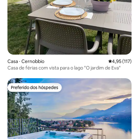
Casa ⋅ Cernobbio
4,95 de uma av
4,95 (117)
Casa de férias com vista para o lago "O jardim de Eva"
Preferido dos hóspedes
Preferido dos hóspedes