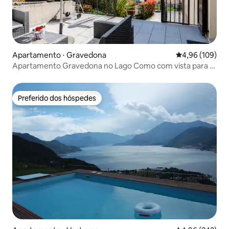
Apartamento ⋅ Gravedona
4,96 de uma av
4,96 (109)
Apartamento Gravedona no Lago Como com vista para o
lago
Preferido dos hóspedes
Preferido dos hóspedes