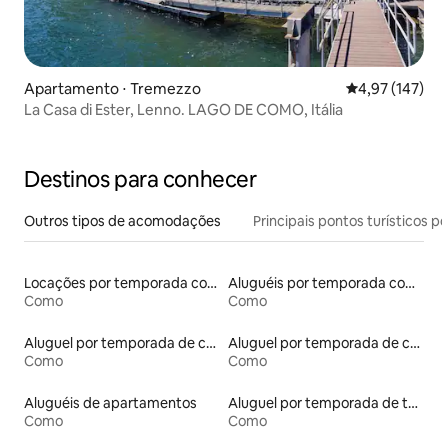
Apartamento ⋅ Tremezzo
4,97 de uma av
4,97 (147)
La Casa di Ester, Lenno. LAGO DE COMO, Itália
Destinos para conhecer
Outros tipos de acomodações
Principais pontos turísticos po
Locações por temporada com piscina
Aluguéis por temporada com suítes privativas
Como
Como
Aluguel por temporada de casas de veraneio
Aluguel por temporada de casas de hóspedes
Como
Como
Aluguéis de apartamentos
Aluguel por temporada de townhouses
Como
Como