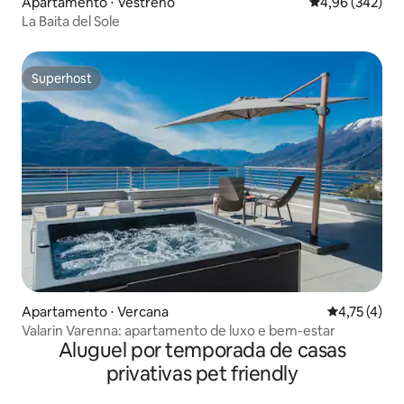
Apartamento ⋅ Vestreno
4,96 de uma ava
4,96 (342)
La Baita del Sole
Superhost
Superhost
Apartamento ⋅ Vercana
4,75 de uma 
4,75 (4)
Valarin Varenna: apartamento de luxo e bem-estar
Aluguel por temporada de casas
privativas pet friendly