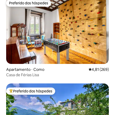
Preferido dos hóspedes
Preferido dos hóspedes
Apartamento ⋅ Como
4,81 de uma av
4,81 (269)
Casa de Férias Lisa
Preferido dos hóspedes
Entre os melhores preferidos dos hóspedes