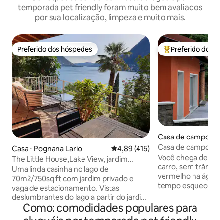
temporada pet friendly foram muito bem avaliados
por sua localização, limpeza e muito mais.
Preferido dos hóspedes
Preferido dos 
Preferido dos hóspedes
Entre os melhore
Casa de campo ⋅ 
herita
Casa de campo rús
Casa ⋅ Pognana Lario
4,89 de uma avaliação média de 
4,89 (415)
frente ao lago co
Você chega de bar
The Little House,Lake View, jardim
carro, sem trânsi
privado e estacionamento
Uma linda casinha no lago de
vermelho na água 
70m2/750sq ft com jardim privado e
tempo esqueceu, e
vaga de estacionamento. Vistas
durante toda a est
deslumbrantes do lago a partir do jardim,
licença). Dois qua
Como: comodidades populares para
terraço e de todos os quartos! Interiores
terraço coberto co
cuidadosamente selecionados com