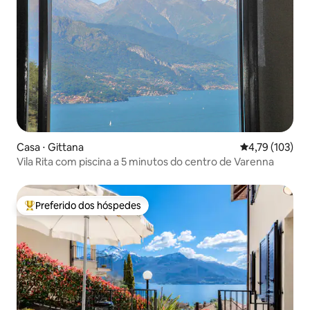
Casa ⋅ Gittana
4,79 de uma av
4,79 (103)
Vila Rita com piscina a 5 minutos do centro de Varenna
Preferido dos hóspedes
Entre os melhores preferidos dos hóspedes