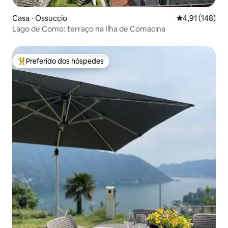
Casa ⋅ Ossuccio
4,91 de uma av
4,91 (148)
Lago de Como: terraço na Ilha de Comacina
Preferido dos hóspedes
Entre os melhores preferidos dos hóspedes