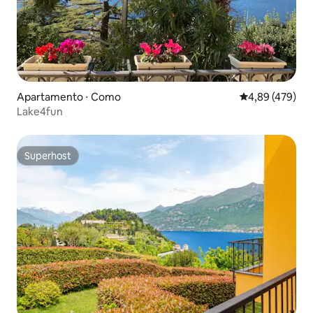
Apartamento ⋅ Como
4,89 de uma av
4,89 (479)
Lake4fun
Superhost
Superhost