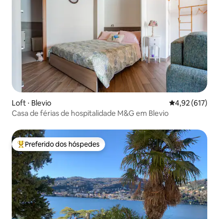
Loft ⋅ Blevio
4,92 de uma av
4,92 (617)
Casa de férias de hospitalidade M&G em Blevio
Preferido dos hóspedes
Entre os melhores preferidos dos hóspedes