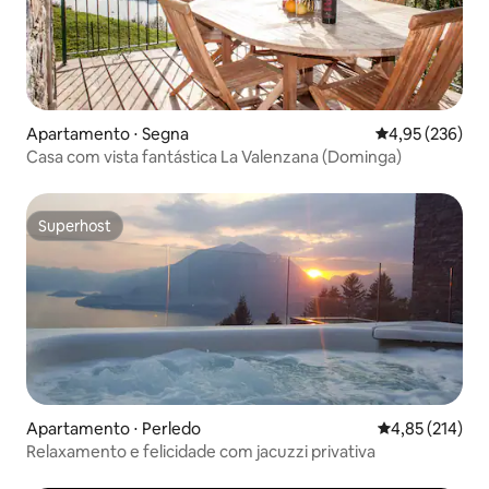
Apartamento ⋅ Segna
4,95 de uma av
4,95 (236)
Casa com vista fantástica La Valenzana (Dominga)
Superhost
Superhost
Apartamento ⋅ Perledo
4,85 de uma av
4,85 (214)
Relaxamento e felicidade com jacuzzi privativa