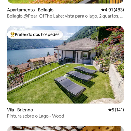
Apartamento ⋅ Bellagio
4,91 de uma av
4,91 (483)
Bellagio,@Pearl OfThe Lake: vista para o lago, 2 quartos, 2
banheiros
Preferido dos hóspedes
Entre os melhores preferidos dos hóspedes
Vila ⋅ Brienno
5 de uma av
5 (141)
Pintura sobre o Lago - Wood