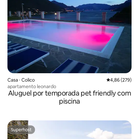
Casa ⋅ Colico
4,86 de uma ava
4,86 (279)
apartamento leonardo
Aluguel por temporada pet friendly com
piscina
Superhost
Superhost