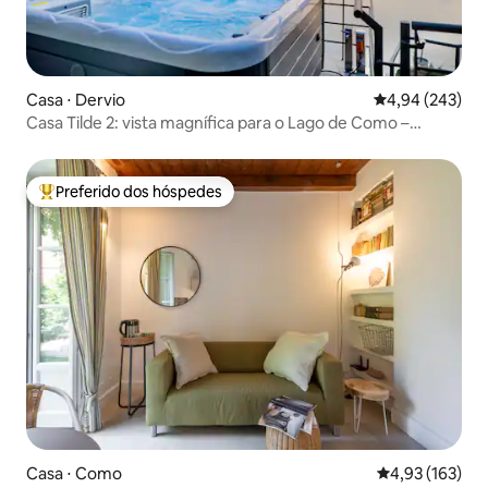
Casa ⋅ Dervio
4,94 de uma ava
4,94 (243)
Casa Tilde 2: vista magnífica para o Lago de Como –
banheira de hidromassagem
Preferido dos hóspedes
Entre os melhores preferidos dos hóspedes
Casa ⋅ Como
4,93 de uma av
4,93 (163)