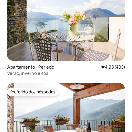
Apartamento ⋅ Perledo
4,93 de uma av
4,93 (403)
Verão, inverno e spa
Preferido dos hóspedes
Preferido dos hóspedes