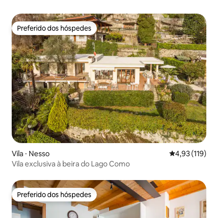
Preferido dos hóspedes
Preferido dos hóspedes
Vila ⋅ Nesso
4,93 de uma av
4,93 (119)
Vila exclusiva à beira do Lago Como
Preferido dos hóspedes
Preferido dos hóspedes