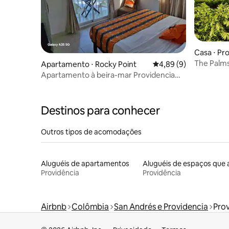
Casa ⋅ Pr
The Palms
Apartamento ⋅ Rocky Point
4,89 de uma avaliação
4,89 (9)
Apartamento à beira-mar Providencia
ilha 305
Destinos para conhecer
Outros tipos de acomodações
Aluguéis de apartamentos
Providência
Providência
Airbnb
Colômbia
San Andrés e Providencia
Pro