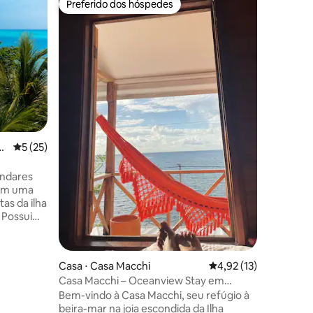
Preferido dos hóspedes
Preferi
os hóspedes
Preferido dos hóspedes
Preferi
alina Isla
Bangalô n
Sua escap
em Providencia Relax
nossa ac
em Provid
grupos de
descontr
deslumbr
privativo 
intocada
ções
at
5 de uma avaliação média de 5, 25 avaliações
5 (25)
pratique 
simplesm
vibrações
andares
 em uma
tas da ilha
. Possui
para um
ndar e
m um
Casa ⋅ Casa Macchi
4,92 de uma avaliação
4,92 (13)
es do
Casa Macchi – Oceanview Stay em
 segundo
Providencia
Bem-vindo à Casa Macchi, seu refúgio à
da
beira-mar na joia escondida da Ilha
ra você. A