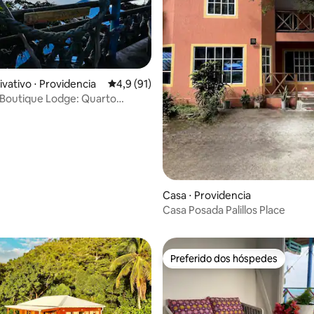
média de 5, 15 avaliações
ivativo ⋅ Providencia
4,9 de uma avaliação média de 5, 91 avalia
4,9 (91)
Boutique Lodge: Quarto
Casa ⋅ Providencia
Casa Posada Palillos Place
Preferido dos hóspedes
Preferido dos hóspedes