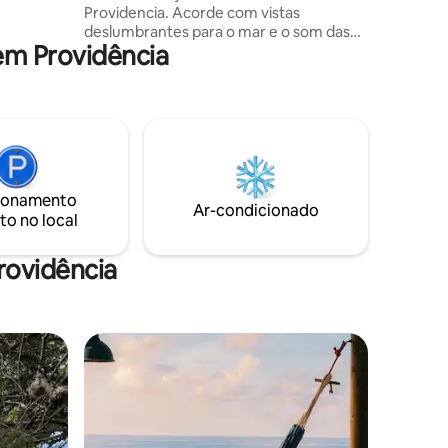
Providencia. Acorde com vistas
 da ilha
deslumbrantes para o mar e o som das
em Providência
ondas à sua porta. Esta aconchegante
casa de hóspedes oferece 2 quartos +
loft, cozinha completa, ar condicionado e
ventiladores, e uma varanda com redes
para desfrutar de amanheceres
mágicos. Perfeito para casais, famílias e
grupos que buscam conforto, charme e
aventura. ✨ Siga-nos no Instagram:
ionamento
casa.macchi
Ar-condicionado
to no local
rovidência