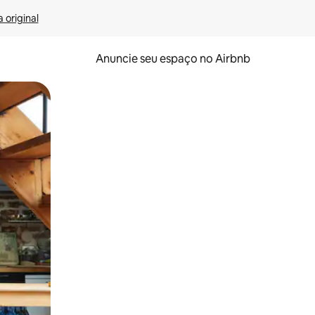
 original
Anuncie seu espaço no Airbnb
 deslizando o dedo na tela.