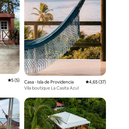
ções
5 de uma avaliação média de 5, 5 avaliações
5 (5)
Casa ⋅ Isla de Providencia
4,65 de uma avaliação
4,65 (37)
Vila boutique La Casita Azul