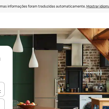
mas informações foram traduzidas automaticamente. 
Mostrar idioma
ore-os usando as seta para cima e para baixo do teclado ou tocando e