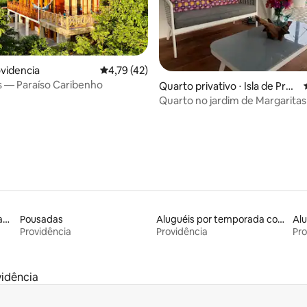
ovidencia
4,79 de uma avaliação média de 5, 42 avalia
4,79 (42)
 — Paraíso Caribenho
 média de 5, 9 avaliações
Quarto privativo ⋅ Isla de Prov
idencia
Quarto no jardim de Margarita
King
Aluguéis de espaços que aceitam animais de estimação
Pousadas
Aluguéis por temporada com acesso à praia
Providência
Providência
Pro
vidência