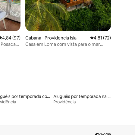
ções
4,84 de uma avaliação média de 5, 97 avaliações
4,84 (97)
Cabana ⋅ Providencia Isla
4,81 de uma avaliação
4,81 (72)
s Posada-
Casa em Loma com vista para o mar
Frenchy
Aluguéis por temporada com café da manhã
Aluguéis por temporada na orla
vidência
Providência