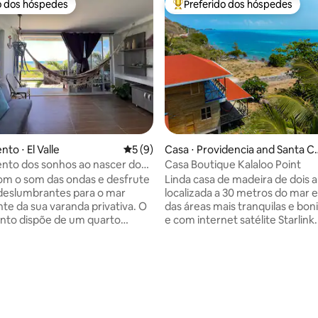
o dos hóspedes
Preferido dos hóspedes
o dos hóspedes
Entre os melhores preferidos d
média de 5, 31 avaliações
to ⋅ El Valle
5 de uma avaliação média de 5, 9 avalia
5 (9)
Casa ⋅ Providencia and Santa C
alina Islands
nto dos sonhos ao nascer do
Casa Boutique Kalaloo Point
m o som das ondas e desfrute
Linda casa de madeira de dois 
 deslumbrantes para o mar
localizada a 30 metros do mar
te da sua varanda privativa. O
das áreas mais tranquilas e boni
nto dispõe de um quarto
e com internet satélite Starlink
el com banheiro privativo,
uma moderna cozinha aberta 
otalmente equipada e um
espaçoso terraço no primeiro a
erto perfeito para desfrutar da
dois quartos que compartilha
mar. texturas de madeira e uma
terraço com vistas espetacular
 descontraída, este espaço
nascer do sol e dos recifes no
ocê a desacelerar e sentir as
andar. Se você gosta do mar e 
ações da ilha. Venha
tranquilidade, este é o lugar pa