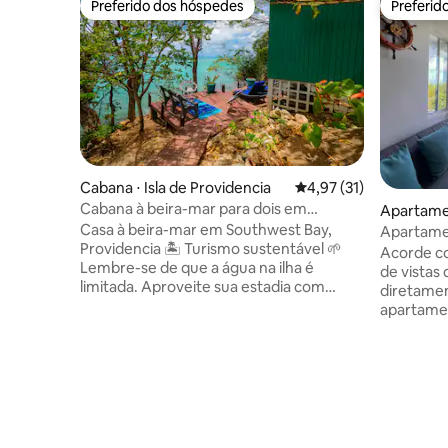
Preferido dos hóspedes
Preferid
Preferido dos hóspedes
Preferid
Cabana ⋅ Isla de Providencia
4,97 de uma avaliação 
4,97 (31)
Cabana à beira-mar para dois em
Apartamen
Providencia
Casa à beira-mar em Southwest Bay,
Apartame
Providencia 🏝️ Turismo sustentável 🌱
sol
Acorde co
Lembre-se de que a água na ilha é
de vistas
limitada. Aproveite sua estadia com
diretamen
consciência. ✨ A poucos passos do mar
apartame
Cama queen✨ confortável e fresca ✨
confortáv
Terraço com 2 espreguiçadeiras, um
cozinha t
banco e uma mesa ✨ Casa de banho
espaço ab
privada ✨ Chuveiro ao ar livre cercado
brisa do 
pela natureza 🌿🚿 Cozinha ✨
atmosfera
totalmente equipada ✨ Ar-condicionado
convida v
e ventilador de teto Wi-Fi de✨ alta
boas vibr