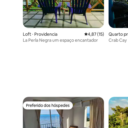
Loft ⋅ Providencia
4,87 de uma avaliação 
4,87 (15)
Quarto pr
La Perla Negra um espaço encantador
Crab Cay 
Sunrise
Preferido dos hóspedes
Preferido dos hóspedes