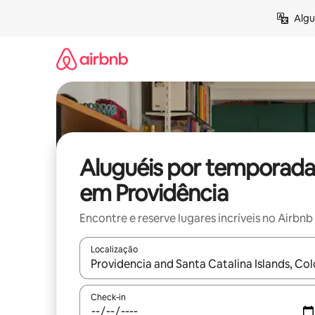
Pular
Algu
para
o
conteúdo
Aluguéis por temporada
em Providência
Encontre e reserve lugares incríveis no Airbnb
Localização
Quando os resultados estiverem disponíveis, expl
Check-in