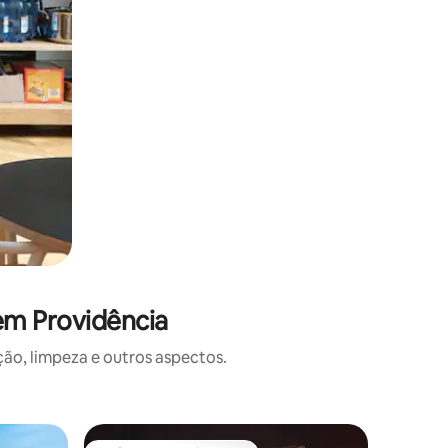
em Providência
o, limpeza e outros aspectos.
Casa ⋅ Pr