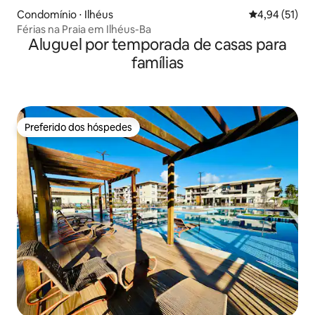
Condomínio ⋅ Ilhéus
4,94 de uma a
4,94 (51)
Férias na Praia em Ilhéus-Ba
Aluguel por temporada de casas para
famílias
Preferido dos hóspedes
Preferido dos hóspedes