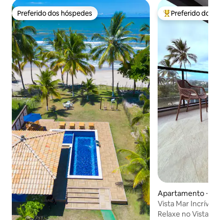
Preferido dos hóspedes
Preferido dos 
Preferido dos hóspedes
Entre os melhore
Apartamento ⋅ Ilh
Vista Mar Incrível
Milionário
Relaxe no Vista M