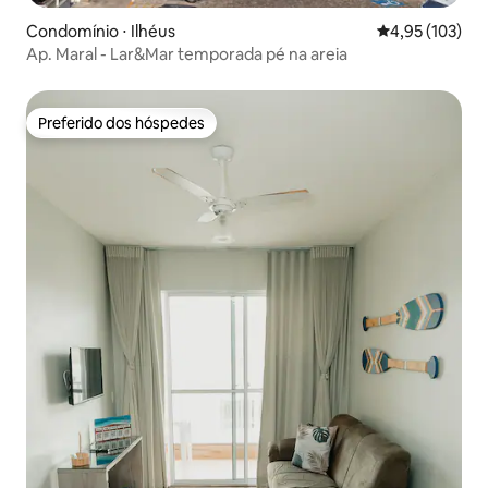
Condomínio ⋅ Ilhéus
4,95 de uma av
4,95 (103)
Ap. Maral - Lar&Mar temporada pé na areia
Preferido dos hóspedes
Preferido dos hóspedes