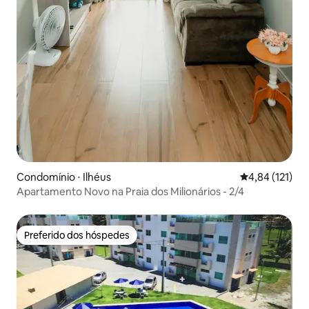
Condomínio ⋅ Ilhéus
4,84 de uma av
4,84 (121)
Apartamento Novo na Praia dos Milionários - 2/4
Preferido dos hóspedes
Preferido dos hóspedes