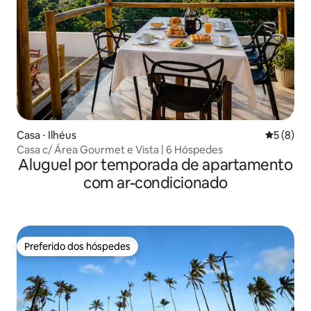
Casa ⋅ Ilhéus
5 de uma 
5 (8)
Casa c/ Área Gourmet e Vista | 6 Hóspedes
Aluguel por temporada de apartamento
com ar-condicionado
Preferido dos hóspedes
Preferido dos hóspedes