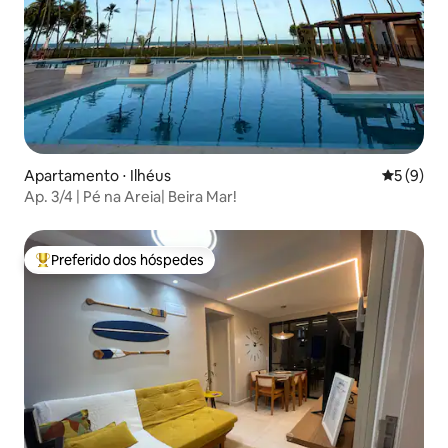
Apartamento ⋅ Ilhéus
5 de uma 
5 (9)
Ap. 3/4 | Pé na Areia| Beira Mar!
Preferido dos hóspedes
Entre os melhores preferidos dos hóspedes