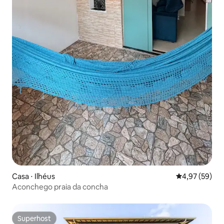
Casa ⋅ Ilhéus
4,97 de uma a
4,97 (59)
Aconchego praia da concha
Superhost
Superhost