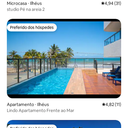
Microcasa ⋅ Ilhéus
4,94 de uma a
4,94 (31)
studio Pé na areia 2
Preferido dos hóspedes
Preferido dos hóspedes
Apartamento ⋅ Ilhéus
4,82 de uma a
4,82 (11)
Lindo Apartamento Frente ao Mar