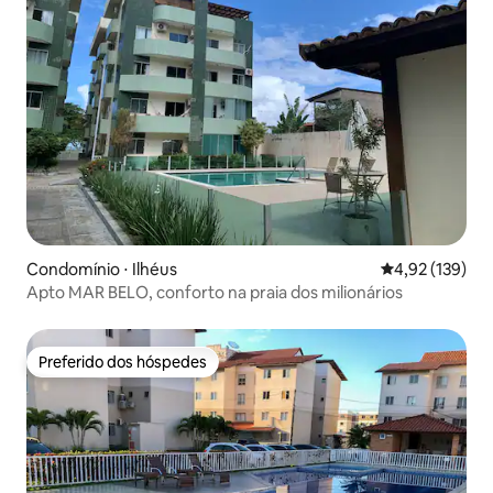
Condomínio ⋅ Ilhéus
4,92 de uma av
4,92 (139)
Apto MAR BELO, conforto na praia dos milionários
Preferido dos hóspedes
Preferido dos hóspedes