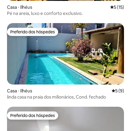
Casa ⋅ Ilhéus
5 de uma a
5 (15)
Pé na areia, luxo e conforto exclusivo.
Preferido dos hóspedes
Preferido dos hóspedes
Casa ⋅ Ilhéus
5 de uma 
5 (9)
linda casa na praia dos milionários, Cond. fechado
Preferido dos hóspedes
Preferido dos hóspedes