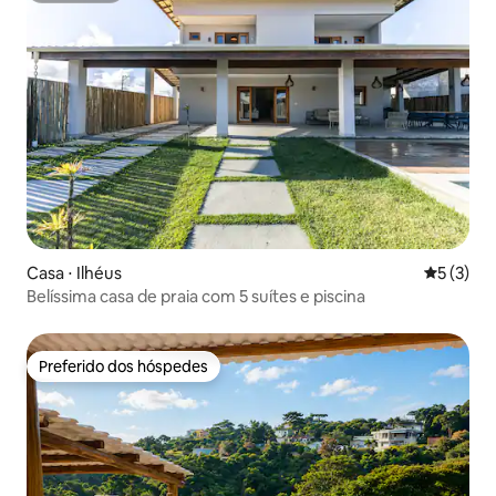
Casa ⋅ Ilhéus
5 de uma 
5 (3)
Belíssima casa de praia com 5 suítes e piscina
Preferido dos hóspedes
Preferido dos hóspedes