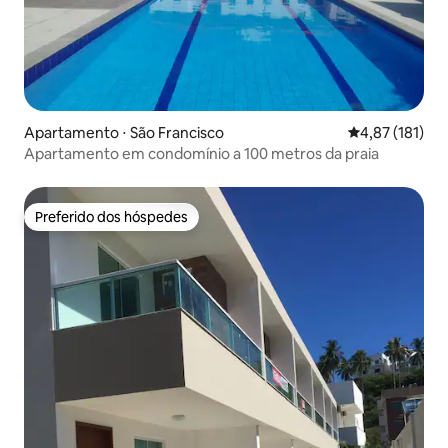
Apartamento ⋅ São Francisco
4,87 de uma av
4,87 (181)
Apartamento em condomínio a 100 metros da praia
Preferido dos hóspedes
Preferido dos hóspedes