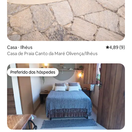
Casa ⋅ Ilhéus
4,89 de uma 
4,89 (9)
Casa de Praia Canto da Maré Olivença/Ilhéus
Preferido dos hóspedes
Preferido dos hóspedes