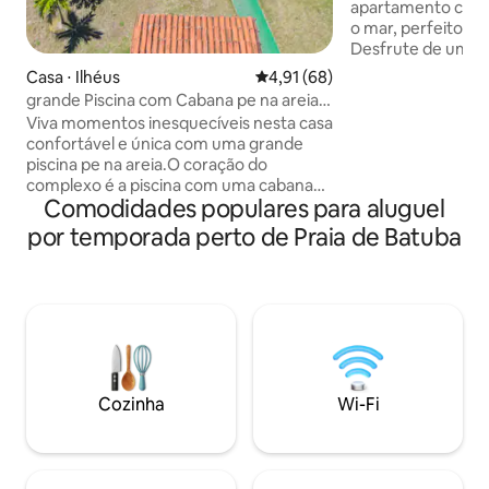
apartamento confo
o mar, perfeito pa
Desfrute de uma v
espetacular, ideal
Casa ⋅ Ilhéus
4,91 de uma avaliação média de
4,91 (68)
do sol e sentir a 
grande Piscina com Cabana pe na areia,
aconchegante, be
Praia Sul
Viva momentos inesquecíveis nesta casa
pensado para uma 
confortável e única com uma grande
Localização privile
piscina pe na areia.O coração do
restaurantes e atr
complexo é a piscina com uma cabana
perfeito para desca
Comodidades populares para aluguel
uma atraente área externa com
momentos especia
gramados bem cuidados, aliados a
por temporada perto de Praia de Batuba
solicitamos docu
fascinantes vistas do mar.O deck com
todos os hóspede
banheiro próprio, ducha externa além
de bar com Cooktop, e geladeira faz o
coração de qualquer fã de churrasco
bater mais rápido.A casa pode
acomodar 10 pessoas e possui 3 quartos
com ar condicionado novo um total de
10 camas.Podem ser fornecidos 4
Cozinha
Wi-Fi
colchões