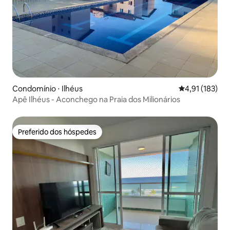
Condomínio ⋅ Ilhéus
4,91 de uma av
4,91 (183)
Apê Ilhéus - Aconchego na Praia dos Milionários
Preferido dos hóspedes
Preferido dos hóspedes