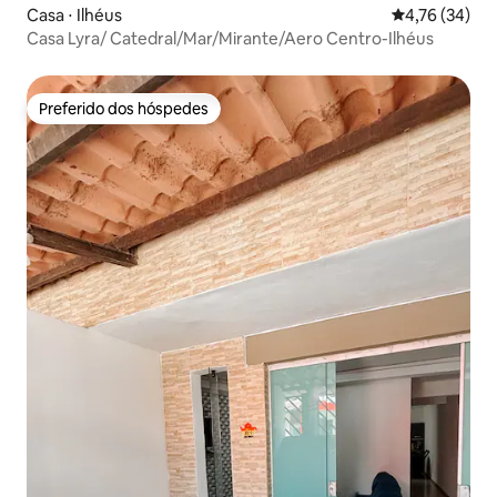
Casa ⋅ Ilhéus
4,76 de uma a
4,76 (34)
Casa Lyra/ Catedral/Mar/Mirante/Aero Centro-Ilhéus
Preferido dos hóspedes
Preferido dos hóspedes