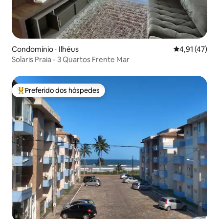
Condomínio ⋅ Ilhéus
4,91 de uma a
4,91 (47)
Solaris Praia - 3 Quartos Frente Mar
Preferido dos hóspedes
Entre os melhores preferidos dos hóspedes