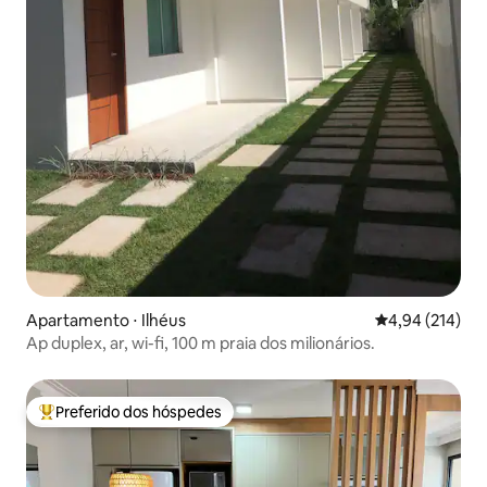
Apartamento ⋅ Ilhéus
4,94 de uma av
4,94 (214)
Ap duplex, ar, wi-fi, 100 m praia dos milionários.
Preferido dos hóspedes
Entre os melhores preferidos dos hóspedes