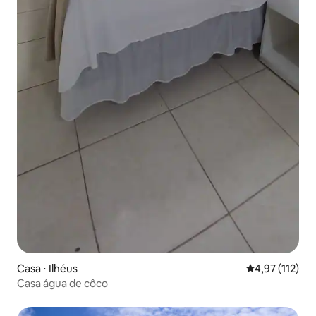
Casa ⋅ Ilhéus
4,97 de uma av
4,97 (112)
Casa água de côco