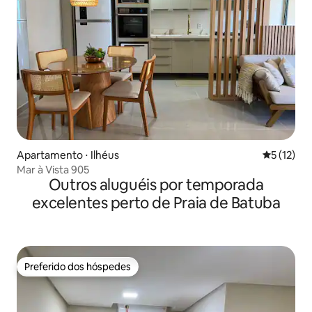
Apartamento ⋅ Ilhéus
5 de uma a
5 (12)
Mar à Vista 905
Outros aluguéis por temporada
excelentes perto de Praia de Batuba
Preferido dos hóspedes
Preferido dos hóspedes