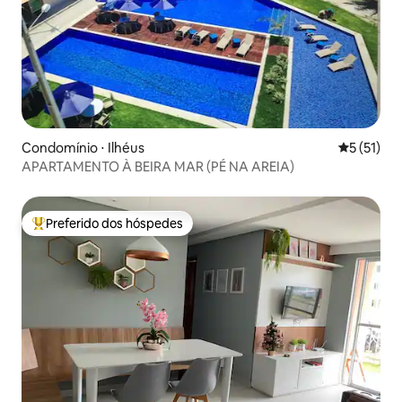
Condomínio ⋅ Ilhéus
5 de uma a
5 (51)
APARTAMENTO À BEIRA MAR (PÉ NA AREIA)
Preferido dos hóspedes
Entre os melhores preferidos dos hóspedes