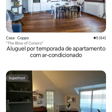
Casa ⋅ Coppo
5 de uma a
5 (64)
"The Blow of Conero"
Aluguel por temporada de apartamento
com ar-condicionado
Superhost
Superhost