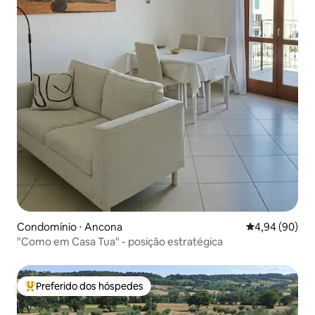
Condomínio ⋅ Ancona
4,94 de uma av
4,94 (90)
"Como em Casa Tua" - posição estratégica
Preferido dos hóspedes
Entre os melhores preferidos dos hóspedes