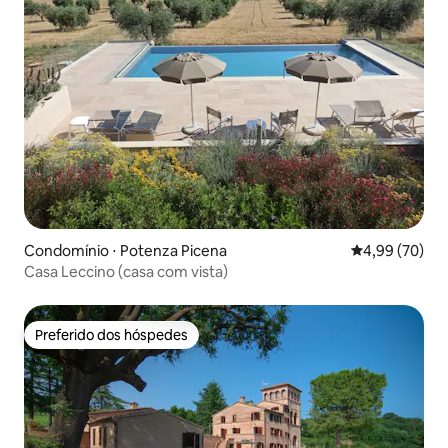
Condomínio ⋅ Potenza Picena
4,99 de uma a
4,99 (70)
Casa Leccino (casa com vista)
Preferido dos hóspedes
Preferido dos hóspedes