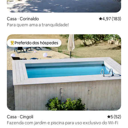
Casa ⋅ Corinaldo
4,97 de uma av
4,97 (183)
Para quem ama a tranquilidade!
Preferido dos hóspedes
Entre os melhores preferidos dos hóspedes
Casa ⋅ Cingoli
5 de uma a
5 (52)
Fazenda com jardim e piscina para uso exclusivo do Wi-Fi