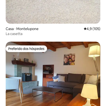
Casa ⋅ Montelupone
4,9 de uma av
4,9 (105)
La casetta
Preferido dos hóspedes
Preferido dos hóspedes