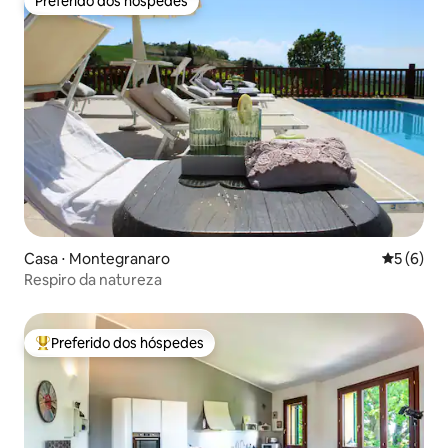
Preferido dos hóspedes
Preferido dos hóspedes
Casa ⋅ Montegranaro
5 de uma 
5 (6)
Respiro da natureza
Preferido dos hóspedes
Entre os melhores preferidos dos hóspedes