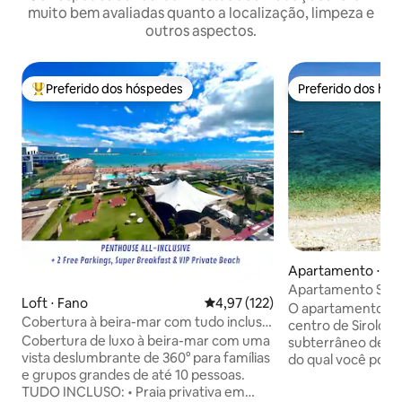
muito bem avaliadas quanto a localização, limpeza e
outros aspectos.
Preferido dos hóspedes
Preferido dos hó
Entre os melhores preferidos dos hóspedes
Preferido dos hó
Apartamento ⋅ Sir
Apartamento Sirol
Loft ⋅ Fano
4,97 de uma avaliação média de 
4,97 (122)
2017
O apartamento est
Cobertura à beira-mar com tudo incluso
centro de Sirolo, 
para famílias
Cobertura de luxo à beira-mar com uma
subterrâneo de um 
vista deslumbrante de 360° para famílias
do qual você pode
e grupos grandes de até 10 pessoas.
vista magnífica do
TUDO INCLUSO: • Praia privativa em
na Riviera del Con