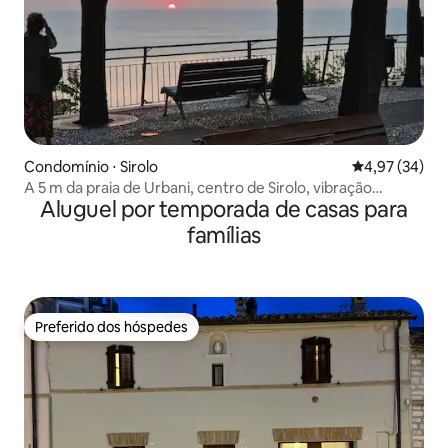
Condomínio ⋅ Sirolo
4,97 de uma a
4,97 (34)
A 5 m da praia de Urbani, centro de Sirolo, vibração
Aluguel por temporada de casas para
relaxante
famílias
Preferido dos hóspedes
Preferido dos hóspedes