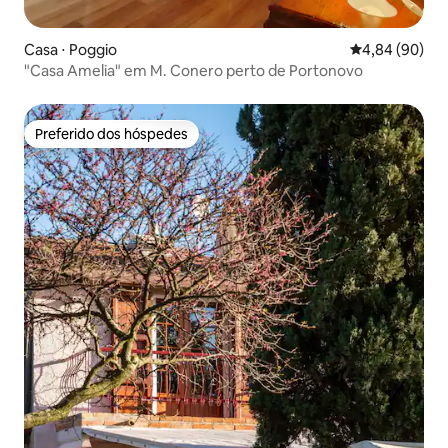
Casa ⋅ Poggio
4,84 de uma av
4,84 (90)
"Casa Amelia" em M. Conero perto de Portonovo
Preferido dos hóspedes
Preferido dos hóspedes