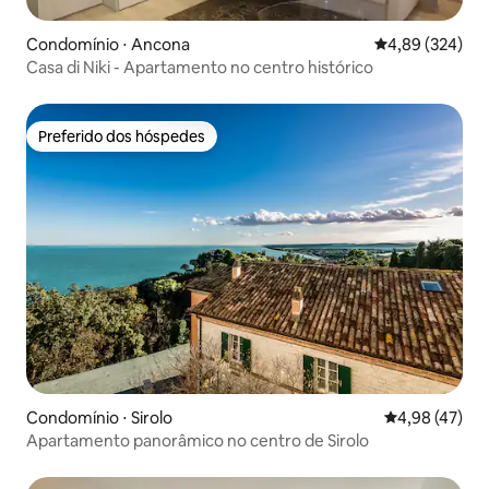
Condomínio ⋅ Ancona
4,89 de uma ava
4,89 (324)
Casa di Niki - Apartamento no centro histórico
Preferido dos hóspedes
Preferido dos hóspedes
Condomínio ⋅ Sirolo
4,98 de uma a
4,98 (47)
Apartamento panorâmico no centro de Sirolo