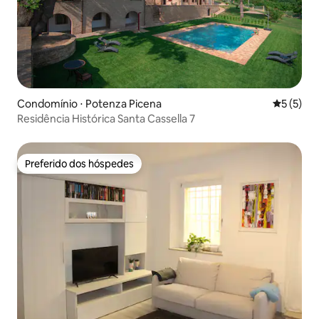
Condomínio ⋅ Potenza Picena
5 de uma 
5 (5)
Residência Histórica Santa Cassella 7
Preferido dos hóspedes
Preferido dos hóspedes