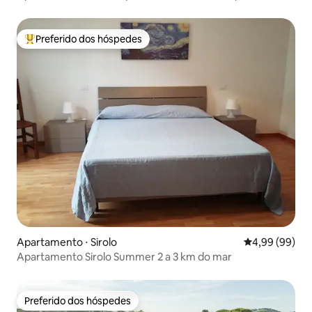
Preferido dos hóspedes
Entre os melhores preferidos dos hóspedes
Apartamento ⋅ Sirolo
4,99 de uma av
4,99 (99)
Apartamento Sirolo Summer 2 a 3 km do mar
Preferido dos hóspedes
Preferido dos hóspedes