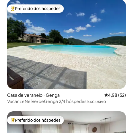
Preferido dos hóspedes
Entre os melhores preferidos dos hóspedes
Casa de veraneio ⋅ Genga
4,98 de uma a
4,98 (52)
VacanzeNelVerdeGenga 2/4 hóspedes Exclusivo
Preferido dos hóspedes
Entre os melhores preferidos dos hóspedes