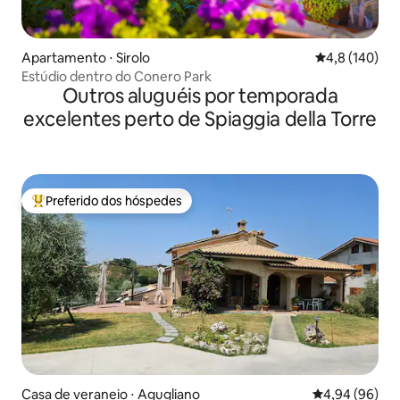
Apartamento ⋅ Sirolo
4,8 de uma av
4,8 (140)
Estúdio dentro do Conero Park
Outros aluguéis por temporada
excelentes perto de Spiaggia della Torre
Preferido dos hóspedes
Entre os melhores preferidos dos hóspedes
Casa de veraneio ⋅ Agugliano
4,94 de uma av
4,94 (96)