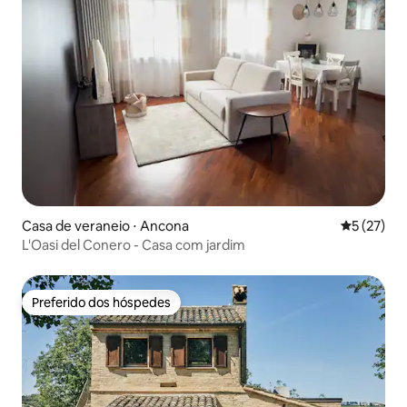
Casa de veraneio ⋅ Ancona
5 de uma a
5 (27)
L'Oasi del Conero - Casa com jardim
Preferido dos hóspedes
Preferido dos hóspedes