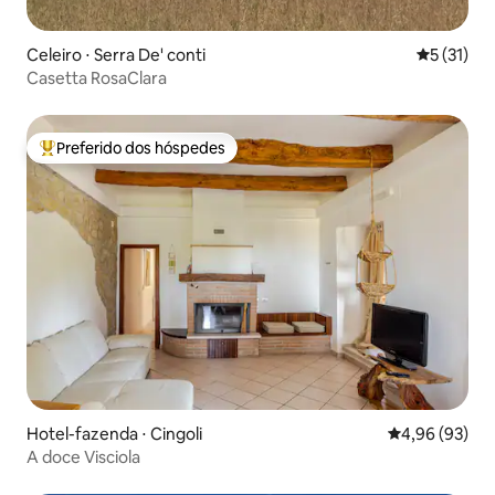
Celeiro ⋅ Serra De' conti
5 de uma a
5 (31)
Casetta RosaClara
Preferido dos hóspedes
Entre os melhores preferidos dos hóspedes
Hotel-fazenda ⋅ Cingoli
4,96 de uma a
4,96 (93)
A doce Visciola