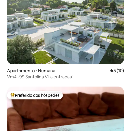
Apartamento ⋅ Numana
5 de uma a
5 (10)
Vm4 -99 Santolina Villa entradaư
Preferido dos hóspedes
Entre os melhores preferidos dos hóspedes