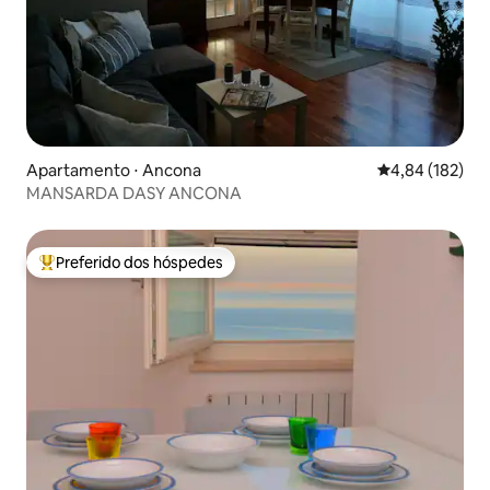
Apartamento ⋅ Ancona
4,84 de uma av
4,84 (182)
MANSARDA DASY ANCONA
Preferido dos hóspedes
Entre os melhores preferidos dos hóspedes