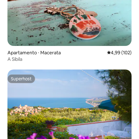
Apartamento ⋅ Macerata
4,99 de uma av
4,99 (102)
A Sibila
Superhost
Superhost