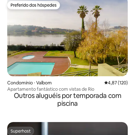
Preferido dos hóspedes
Preferido dos hóspedes
Condomínio ⋅ Valbom
4,87 de uma av
4,87 (120)
Apartamento fantástico com vistas de Rio
Outros aluguéis por temporada com
piscina
Superhost
Superhost