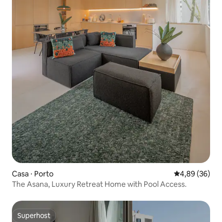
Casa ⋅ Porto
4,89 de uma a
4,89 (36)
The Asana, Luxury Retreat Home with Pool Access.
Superhost
Superhost