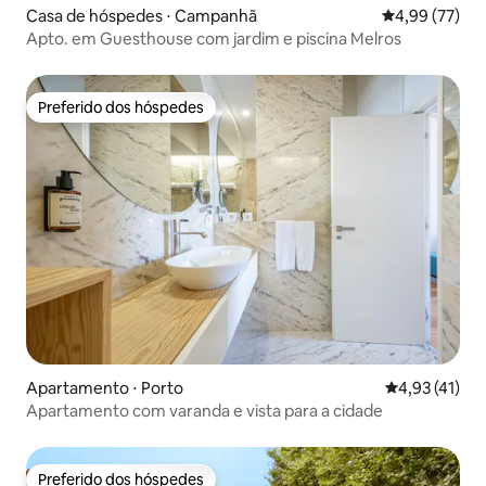
Casa de hóspedes ⋅ Campanhã
4,99 de uma a
4,99 (77)
Apto. em Guesthouse com jardim e piscina Melros
Preferido dos hóspedes
Preferido dos hóspedes
Apartamento ⋅ Porto
4,93 de uma a
4,93 (41)
Apartamento com varanda e vista para a cidade
Preferido dos hóspedes