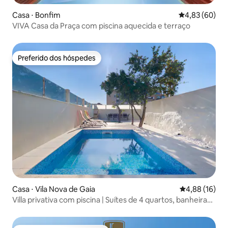
Casa ⋅ Bonfim
4,83 de uma a
4,83 (60)
VIVA Casa da Praça com piscina aquecida e terraço
Preferido dos hóspedes
Preferido dos hóspedes
Casa ⋅ Vila Nova de Gaia
4,88 de uma a
4,88 (16)
Villa privativa com piscina | Suítes de 4 quartos, banheira
de hidromassagem e pátio