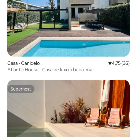
Casa ⋅ Canidelo
4,75 de uma a
4,75 (36)
Atlantic House - Casa de luxo à beira-mar
Superhost
Superhost