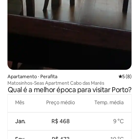
Apartamento ⋅ Perafita
5 de uma 
5 (8)
Matosinhos-Seas Apartment Cabo das Marés
Qual é a melhor época para visitar Porto?
Mês
Preço médio
Temp. média
Jan.
R$ 468
9 °C