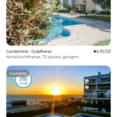
Condomínio ⋅ Gulpilhares
4,75 de uma a
4,75 (12)
NorteSoul Miramar, T3, piscina, garagem
Superhost
Superhost