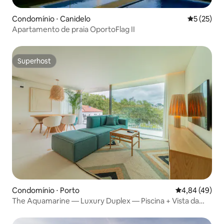
Condomínio ⋅ Canidelo
5 de uma a
5 (25)
Apartamento de praia OportoFlag II
Superhost
Superhost
Condomínio ⋅ Porto
4,84 de uma a
4,84 (49)
The Aquamarine — Luxury Duplex — Piscina + Vista da
Cidade