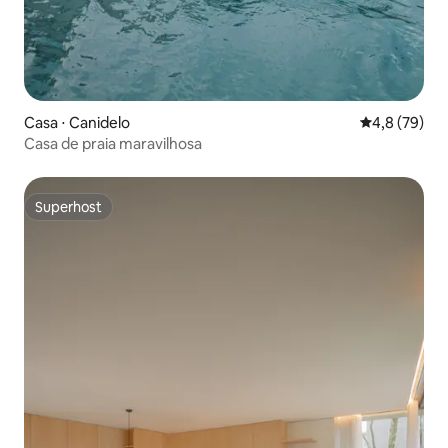
Casa ⋅ Canidelo
4,8 de uma a
4,8 (79)
Casa de praia maravilhosa
Superhost
Superhost