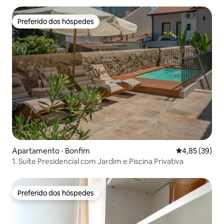
Preferido dos hóspedes
Preferido dos hóspedes
Apartamento ⋅ Bonfim
4,85 de uma a
4,85 (39)
1. Suíte Presidencial com Jardim e Piscina Privativa
Preferido dos hóspedes
Preferido dos hóspedes