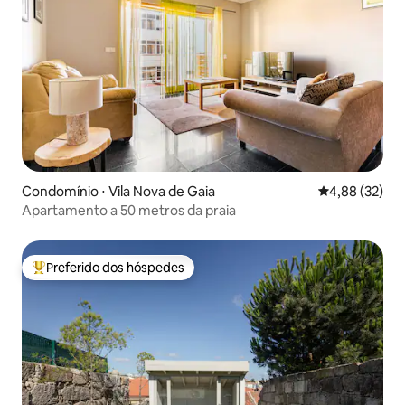
Condomínio ⋅ Vila Nova de Gaia
4,88 de uma a
4,88 (32)
Apartamento a 50 metros da praia
Preferido dos hóspedes
Entre os melhores preferidos dos hóspedes