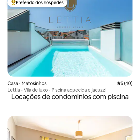
Preferido dos hóspedes
Entre os melhores preferidos dos hóspedes
Casa ⋅ Matosinhos
5 de uma a
5 (40)
Lettia - Vila de luxo - Piscina aquecida e jacuzzi
Locações de condomínios com piscina