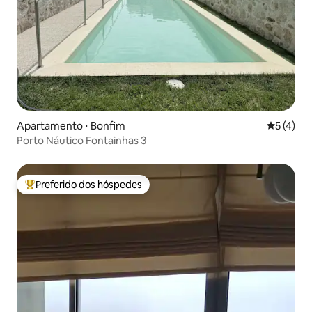
Apartamento ⋅ Bonfim
5 de uma 
5 (4)
Porto Náutico Fontainhas 3
Preferido dos hóspedes
Entre os melhores preferidos dos hóspedes