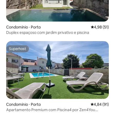
Condomínio ⋅ Porto
4,98 de uma a
4,98 (51)
Duplex espaçoso com jardim privativo e piscina
Superhost
Superhost
Condomínio ⋅ Porto
4,84 de uma a
4,84 (91)
Apartamento Premium com Piscina4 por Zen4You
3Quartos