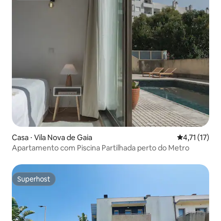
Casa ⋅ Vila Nova de Gaia
4,71 de uma a
4,71 (17)
Apartamento com Piscina Partilhada perto do Metro
Superhost
Superhost