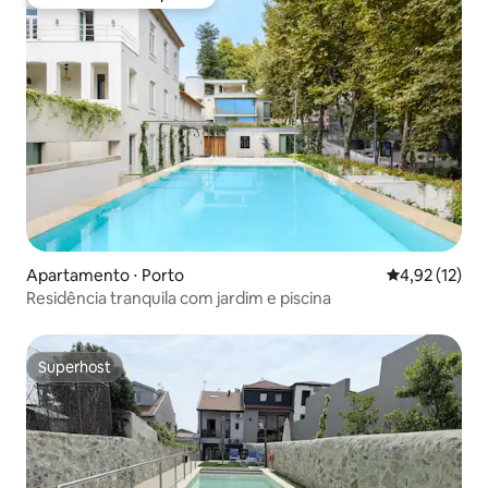
Preferido dos hóspedes
Apartamento ⋅ Porto
4,92 de uma a
4,92 (12)
Residência tranquila com jardim e piscina
Superhost
Superhost