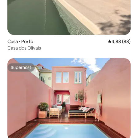
Casa ⋅ Porto
4,88 de uma av
4,88 (88)
Casa dos Olivais
Superhost
Superhost