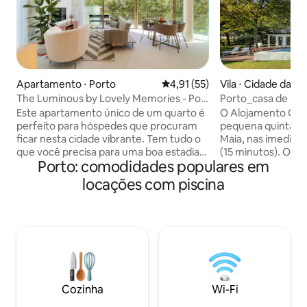
Apartamento ⋅ Porto
4,91 de uma avaliação média de
4,91 (55)
Vila ⋅ Cidade da Ma
The Luminous by Lovely Memories - Pool
Porto_casa de mad
Access
Este apartamento único de um quarto é
O Alojamento Qui
perfeito para hóspedes que procuram
pequena quinta, lo
ficar nesta cidade vibrante. Tem tudo o
Maia, nas imediaç
que você precisa para uma boa estadia.
(15 minutos). O a
Porto: comodidades populares em
A propriedade fica perto de muitas
numa casa de cha
atrações, o Palácio de Cristal, a estação
anos 70, a qual s
locações com piscina
de voo de helicóptero panorâmica de 10
renovada. A casa 
minutos. A apenas 10 minutos a pé do
suites e de todas
mercado de alimentos BomSucesso. A
proporcionar uma 
estação de ônibus D.Pedro V fica em
enquanto visita o 
frente, então você pode chegar à
espaço dispõe de s
estação de trem Ribeira e Campanha. O
a sua estadia mais
ponto de ônibus com ônibus direto para
almoço está incluí
o aeroporto fica a 500 m de distância.
estadia.
Cozinha
Wi-Fi