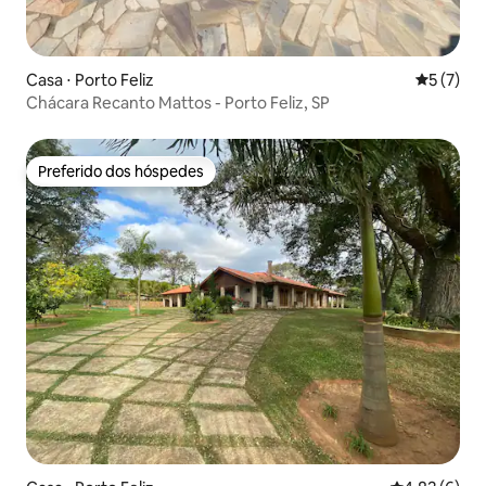
Casa ⋅ Porto Feliz
5 de uma 
5 (7)
Chácara Recanto Mattos - Porto Feliz, SP
Preferido dos hóspedes
Preferido dos hóspedes