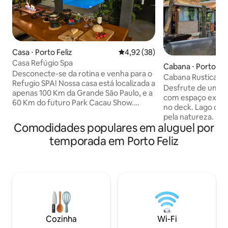
Casa ⋅ Porto Feliz
4,92 de uma avaliação média de
4,92 (38)
Casa Refúgio Spa
Cabana ⋅ Porto Fel
Desconecte-se da rotina e venha para o
Cabana Rustica Ofurô, piscina e lago
Refugio SPA! Nossa casa está localizada a
Privacidade.
Desfrute de um re
apenas 100 Km da Grande São Paulo, e a
com espaço exclu
60 Km do futuro Park Cacau Show.
no deck. Lago com
Cidade bem movimentadas pelas
pela natureza. Rel
vinícolas, cachaçaria e queijarias. A Casa
Comodidades populares em aluguel por
enquanto aprecia a
Fica em um Bairro muito tranquilo e
Cozinha completa
temporada em Porto Feliz
seguro, com câmeras e alarme de
aconchegante e ch
segurança. Hospital, Mercados, Padarias,
para momentos espe
Posto de combustível ficam a 3 minuto.
aproveite a sereni
Ideal para casais, famílias ou amigos que
piscina, saboreie
buscam conforto e uma experiência
romântico e aprov
completa. Pode trazer o seu amigo Pet!
ambiente. Com coz
de som e uma atmo
cenário ideal para
Cozinha
Wi-Fi