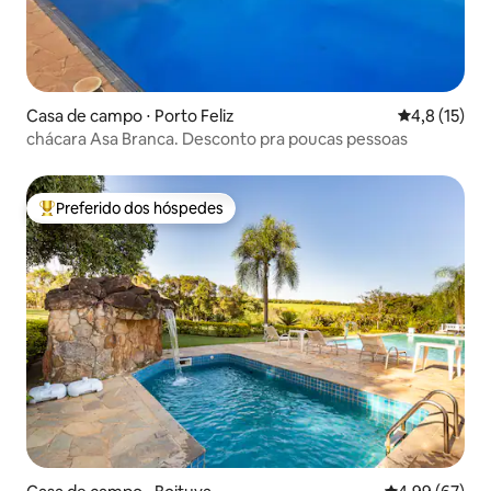
Casa de campo ⋅ Porto Feliz
4,8 de uma a
4,8 (15)
chácara Asa Branca. Desconto pra poucas pessoas
Preferido dos hóspedes
Entre os melhores preferidos dos hóspedes