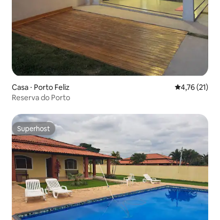
Casa ⋅ Porto Feliz
4,76 de uma a
4,76 (21)
Reserva do Porto
Superhost
Superhost