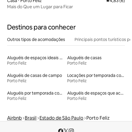
Casa ⋅ Porto Feliz
4,83 de uma 
4,83 (6)
Mais do Que um Lugar para Ficar
Destinos para conhecer
Outros tipos de acomodações
Principais pontos turísticos po
Aluguéis de espaços ideais para famílias
Aluguéis de casas
Porto Feliz
Porto Feliz
Aluguéis de casas de campo
Locações por temporada com piscina
Porto Feliz
Porto Feliz
Aluguéis por temporada com acesso ao lago
Aluguéis de espaços que aceitam animais de estimação
Porto Feliz
Porto Feliz
Airbnb
Brasil
Estado de São Paulo
Porto Feliz