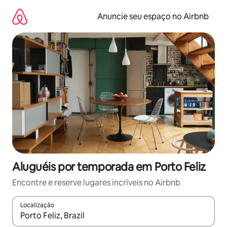
Pular
para
Anuncie seu espaço no Airbnb
o
conteúdo
Aluguéis por temporada em Porto Feliz
Encontre e reserve lugares incríveis no Airbnb
Localização
Quando os resultados estiverem disponíveis, explore-os usando