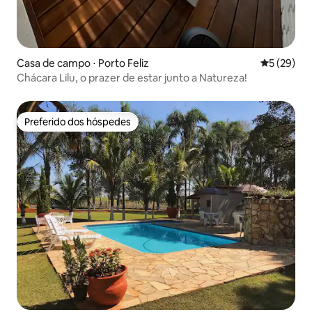
Casa de campo ⋅ Porto Feliz
5 de uma a
5 (29)
Chácara Lilu, o prazer de estar junto a Natureza!
Preferido dos hóspedes
Preferido dos hóspedes