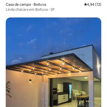
Casa de campo ⋅ Boituva
4,94 de uma a
4,94 (72)
Linda chácara em Boituva - SP