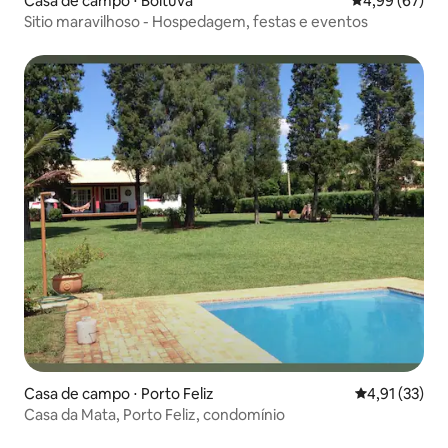
Casa de campo ⋅ Boituva
4,99 de uma a
4,99 (67)
Sitio maravilhoso - Hospedagem, festas e eventos
Casa de campo ⋅ Porto Feliz
4,91 de uma a
4,91 (33)
Casa da Mata, Porto Feliz, condomínio