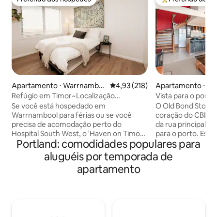
Preferido dos hóspedes
Entre os melhore
Apartamento ⋅ Warrnambo
4,93 de uma avaliação média de 
4,93 (218)
Apartamento ⋅ Po
ol
Refúgio em Timor~Localização
Vista para o porto
central~Recém-reformado🏠✨🤗
Se você está hospedado em
O Old Bond Store 
Warrnambool para férias ou se você
coração do CBD, 
precisa de acomodação perto do
da rua principal, c
Hospital South West, o 'Haven on Timor'
para o porto. Est
Portland: comodidades populares para
oferece-lhe uma 'casa longe de casa'
de um quarto, me
iluminada e confortável O apartamento
é necessário com
aluguéis por temporada de
foi recentemente renovado, decoração
e uma cama queen 
apartamento
elegante por toda parte, roupa de cama
Com uma cozinha 
de qualidade, roupas de cama, WIFI
café da manhã, má
gratuito, Netflix, chá, café e tudo o que
sala de estar em 
você precisa para uma pausa relaxante
aquecedor a gás. 
ou lugar para ficar enquanto estiver em
tem vista para o 
Warrnambool, uma cidade de surfe
escritório com Wi-