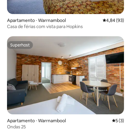
Apartamento ⋅ Warrnambool
4,84 de uma a
4,84 (93)
Casa de férias com vista para Hopkins
Superhost
Superhost
Apartamento ⋅ Warrnambool
5 de uma 
5 (3)
Ondas 25