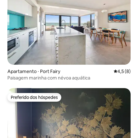
Apartamento ⋅ Port Fairy
4,5 de uma 
4,5 (8)
Paisagem marinha com névoa aquática
Preferido dos hóspedes
Preferido dos hóspedes