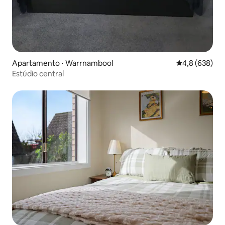
Apartamento ⋅ Warrnambool
4,8 de uma av
4,8 (638)
Estúdio central