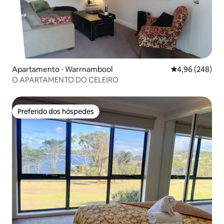
Apartamento ⋅ Warrnambool
4,96 de uma ava
4,96 (248)
O APARTAMENTO DO CELEIRO
Preferido dos hóspedes
Preferido dos hóspedes