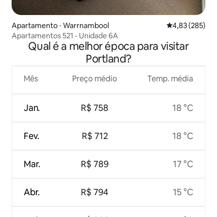
Apartamento ⋅ Warrnambool
4,83 de uma av
4,83 (285)
Apartamentos 521 - Unidade 6A
Qual é a melhor época para visitar
Portland?
Mês
Preço médio
Temp. média
Jan.
R$ 758
18 °C
Fev.
R$ 712
18 °C
Mar.
R$ 789
17 °C
Abr.
R$ 794
15 °C