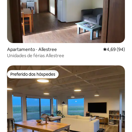
Apartamento ⋅ Allestree
4,69 de uma av
4,69 (94)
Unidades de férias Allestree
Preferido dos hóspedes
Preferido dos hóspedes