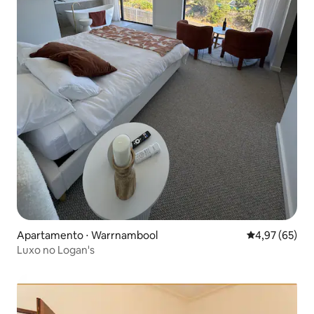
Apartamento ⋅ Warrnambool
4,97 de uma a
4,97 (65)
Luxo no Logan's