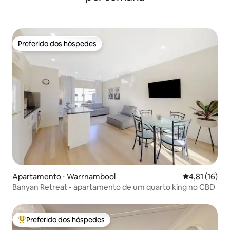
Preferido dos hóspedes
Preferido dos hóspedes
Apartamento ⋅ Warrnambool
4,81 de uma a
4,81 (16)
Banyan Retreat - apartamento de um quarto king no CBD
Preferido dos hóspedes
Entre os melhores preferidos dos hóspedes