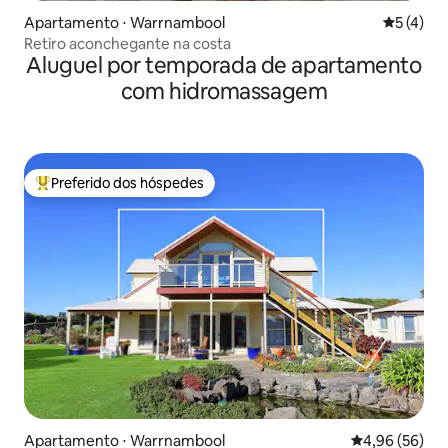
Apartamento ⋅ Warrnambool
5 de uma 
5 (4)
Retiro aconchegante na costa
Aluguel por temporada de apartamento
com hidromassagem
Preferido dos hóspedes
Entre os melhores preferidos dos hóspedes
Apartamento ⋅ Warrnambool
4,96 de uma a
4,96 (56)