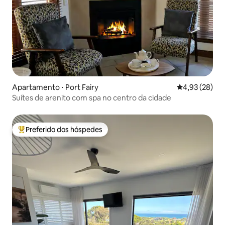
Apartamento ⋅ Port Fairy
4,93 de uma a
4,93 (28)
Suítes de arenito com spa no centro da cidade
Preferido dos hóspedes
Entre os melhores preferidos dos hóspedes