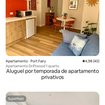
Apartamento ⋅ Port Fairy
4,98 de uma a
4,98 (40)
Apartamento Driftwood 1 quarto
Aluguel por temporada de apartamento
privativos
Superhost
Superhost