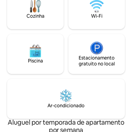
conhecida por suas praias imaculadas,
máquina de lavar 
história, parques de aventura infantis e
estacionamento gr
Cozinha
Wi-Fi
spas de minerais.
Estacionamento
Piscina
gratuito no local
Ar-condicionado
Aluguel por temporada de apartamento
por semana