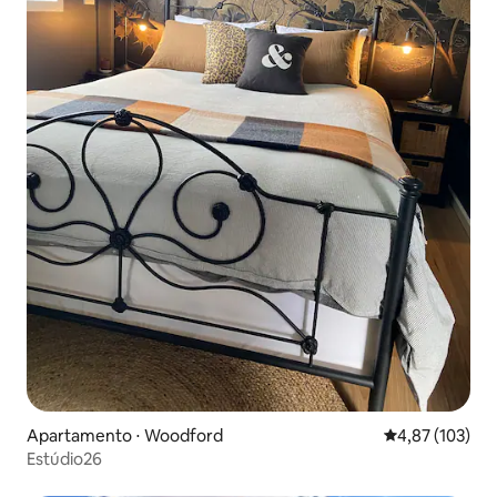
Apartamento ⋅ Woodford
4,87 de uma av
4,87 (103)
Estúdio26