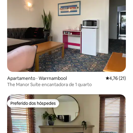
Apartamento ⋅ Warrnambool
4,76 de uma a
4,76 (21)
The Manor Suíte encantadora de 1 quarto
Preferido dos hóspedes
Preferido dos hóspedes