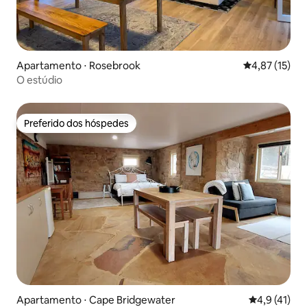
Apartamento ⋅ Rosebrook
4,87 de uma a
4,87 (15)
O estúdio
Preferido dos hóspedes
Preferido dos hóspedes
Apartamento ⋅ Cape Bridgewater
4,9 de uma a
4,9 (41)