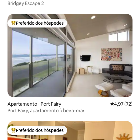
Bridgey Escape 2
Preferido dos hóspedes
Entre os melhores preferidos dos hóspedes
Apartamento ⋅ Port Fairy
4,97 de uma a
4,97 (72)
Port Fairy, apartamento à beira-mar
Preferido dos hóspedes
Entre os melhores preferidos dos hóspedes