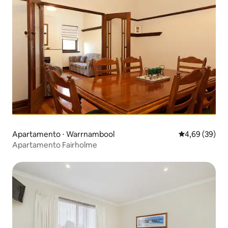
Apartamento ⋅ Warrnambool
4,69 de uma a
4,69 (39)
Apartamento Fairholme