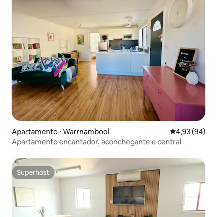
Apartamento ⋅ Warrnambool
4,93 de uma a
4,93 (94)
Apartamento encantador, aconchegante e central
Superhost
Superhost