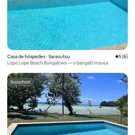
Casa de hóspedes ⋅ Saraoutou
5 de uma 
5 (6)
Lope Lope Beach Bungalows — o bangalô mavea
Superhost
Superhost