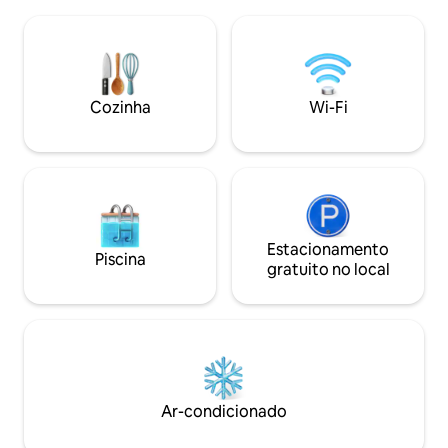
totalmente equipada, Internet, ar
Uma localização ce
condicionado, ventiladores e brisas
mergulho, snorkel,
marítimas refrescantes - um paraíso
trilhas ou apenas r
tropical que você não vai querer sair!
resorts, restauran
pode cozinhar em
serviço de bufê n
Cozinha
Wi-Fi
vai curtir a natur
praia.
Estacionamento
Piscina
gratuito no local
Ar-condicionado