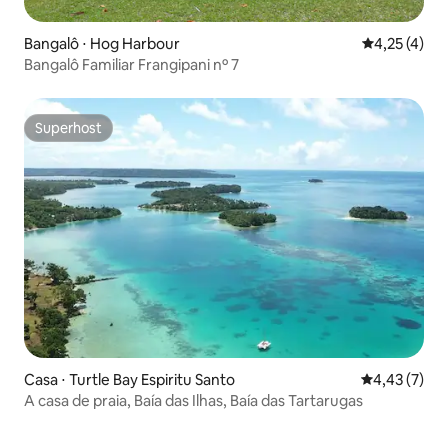
Bangalô ⋅ Hog Harbour
4,25 de uma 
4,25 (4)
Bangalô Familiar Frangipani nº 7
Superhost
Superhost
Casa ⋅ Turtle Bay Espiritu Santo
4,43 de uma 
4,43 (7)
A casa de praia, Baía das Ilhas, Baía das Tartarugas