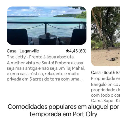
Casa ⋅ Luganville
4,45 de uma avaliação média de
4,45 (60)
The Jetty - Frente à água absoluta
A melhor vista de Santo! Embora a casa
seja mais antiga e não seja um Taj Mahal,
Casa ⋅ South East 
é uma casa rústica, relaxante e muito
Propriedade em fr
privada em 5 acres de terra com uma
estrada da costa l
vista deslumbrante para a Baía de
Bangalô único à 
Sarunda. Um deck coberto de 90 metros
propriedade de 2 a
quadrados se estende sobre a água,
com todo o confor
com um bar, uma churrasqueira a gás e
Cama Super King S
Comodidades populares em aluguel por
uma mesa enorme. 2 áreas de dormir,
a partir de setem
um chuveiro de jardim tropical ao ar livre
baterias para usar
temporada em Port Olry
+ banheiro privativo + 3º banheiro.
Banheiro e cozinha
Dormem 7 (4 camas), cozinha
do aeroporto e per