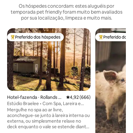
Os hóspedes concordam: estes aluguéis por
temporada pet friendly foram muito bem avaliados
por sua localização, limpeza e muito mais.
Preferido dos hóspedes
Preferido dos 
Entre os melhores preferidos dos hóspedes
Entre os melhore
Hotel-fazenda ⋅ Rollands Pl
4,92 de uma avaliação média de 5
4,92 (666)
ains
Estúdio Braelee • Com Spa, Lareira e
Vista para o Vale
Mergulhe no spa ao ar livre,
aconchegue-se junto à lareira interna ou
externa, ou simplesmente relaxe no
deck enquanto o vale se estende diante
de você. Interiores cuidadosamente