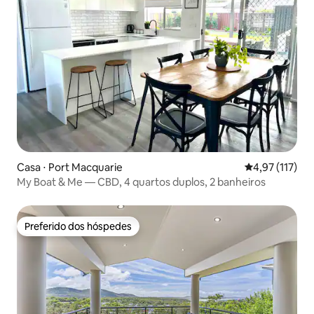
Casa ⋅ Port Macquarie
4,97 de uma av
4,97 (117)
My Boat & Me — CBD, 4 quartos duplos, 2 banheiros
Preferido dos hóspedes
Preferido dos hóspedes