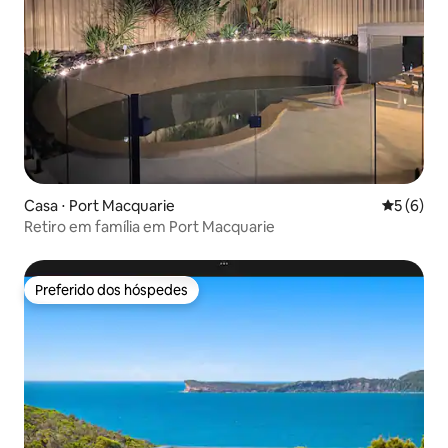
Casa ⋅ Port Macquarie
5 de uma 
5 (6)
Retiro em família em Port Macquarie
Preferido dos hóspedes
Preferido dos hóspedes