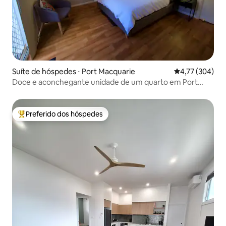
Suíte de hóspedes ⋅ Port Macquarie
4,77 de uma av
4,77 (304)
Doce e aconchegante unidade de um quarto em Port
Macquarie
Preferido dos hóspedes
Entre os melhores preferidos dos hóspedes