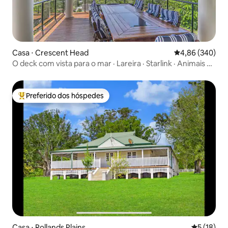
Casa ⋅ Crescent Head
4,86 de uma ava
4,86 (340)
O deck com vista para o mar · Lareira · Starlink · Animais de
estimação
Preferido dos hóspedes
Entre os melhores preferidos dos hóspedes
Casa ⋅ Rollands Plains
5 de uma a
5 (18)