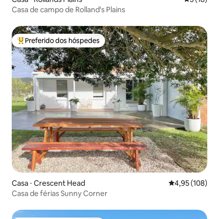
Casa de campo de Rolland's Plains
Preferido dos hóspedes
Entre os melhores preferidos dos hóspedes
Casa ⋅ Crescent Head
4,95 de uma av
4,95 (108)
Casa de férias Sunny Corner