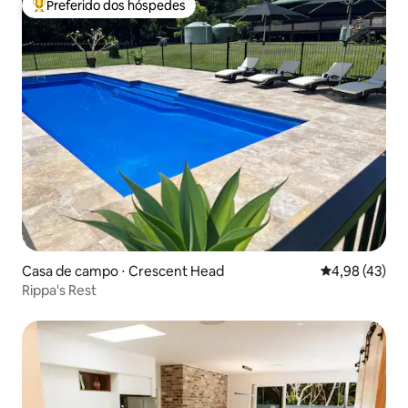
Preferido dos hóspedes
Entre os melhores preferidos dos hóspedes
Casa de campo ⋅ Crescent Head
4,98 de uma a
4,98 (43)
Rippa's Rest