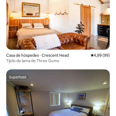
Casa de hóspedes ⋅ Crescent Head
4,99 de uma av
4,99 (99)
Tijolo de lama de Three Gums
Superhost
Superhost