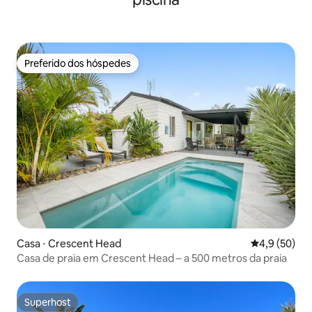
Preferido dos hóspedes
Preferido dos hóspedes
Casa ⋅ Crescent Head
4,9 de uma a
4,9 (50)
Casa de praia em Crescent Head – a 500 metros da praia
Superhost
Superhost