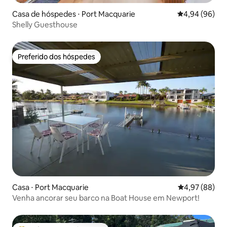
Casa de hóspedes ⋅ Port Macquarie
4,94 de uma av
4,94 (96)
Shelly Guesthouse
Preferido dos hóspedes
Preferido dos hóspedes
Casa ⋅ Port Macquarie
4,97 de uma a
4,97 (88)
Venha ancorar seu barco na Boat House em Newport!