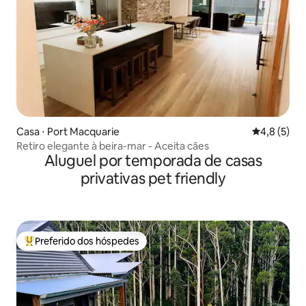
Casa ⋅ Port Macquarie
4,8 de uma 
4,8 (5)
Retiro elegante à beira-mar - Aceita cães
Aluguel por temporada de casas
privativas pet friendly
Preferido dos hóspedes
Entre os melhores preferidos dos hóspedes