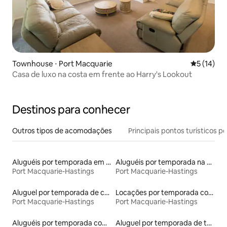
Townhouse ⋅ Port Macquarie
5 de uma a
5 (14)
Casa de luxo na costa em frente ao Harry's Lookout
Destinos para conhecer
Outros tipos de acomodações
Principais pontos turísticos po
Aluguéis por temporada em hotéis-fazenda
Aluguéis por temporada na orla
Port Macquarie-Hastings
Port Macquarie-Hastings
Aluguel por temporada de casas de hóspedes
Locações por temporada com piscina
Port Macquarie-Hastings
Port Macquarie-Hastings
Aluguéis por temporada com café da manhã
Aluguel por temporada de townhouses