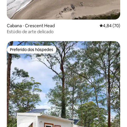
Cabana ⋅ Crescent Head
4,84 de uma a
4,84 (70)
Estúdio de arte delicado
Preferido dos hóspedes
Preferido dos hóspedes