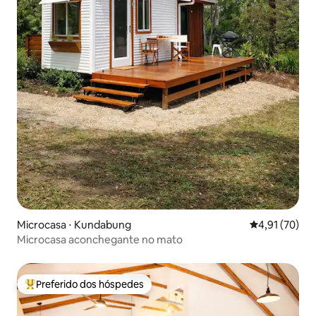
Microcasa ⋅ Kundabung
4,91 de uma a
4,91 (70)
Microcasa aconchegante no mato
Preferido dos hóspedes
Entre os melhores preferidos dos hóspedes