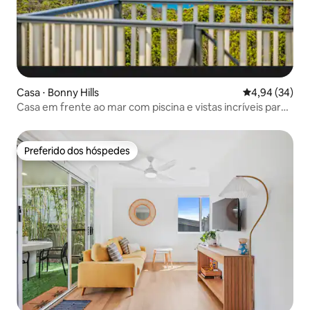
Casa ⋅ Bonny Hills
4,94 de uma a
4,94 (34)
Casa em frente ao mar com piscina e vistas incríveis para
o mar
Preferido dos hóspedes
Preferido dos hóspedes