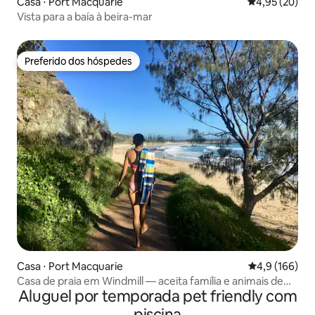
Casa ⋅ Port Macquarie
4,95 de uma a
4,95 (20)
Vista para a baía à beira-mar
Preferido dos hóspedes
Preferido dos hóspedes
Casa ⋅ Port Macquarie
4,9 de uma av
4,9 (166)
Casa de praia em Windmill — aceita família e animais de
Aluguel por temporada pet friendly com
estimação
piscina