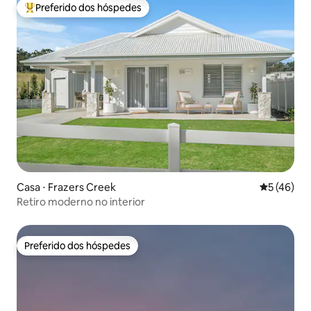
Preferido dos hóspedes
Entre os melhores preferidos dos hóspedes
Casa ⋅ Frazers Creek
5 de uma a
5 (46)
Retiro moderno no interior
Preferido dos hóspedes
Preferido dos hóspedes