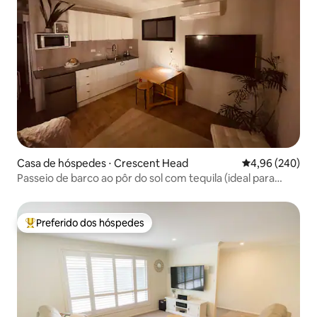
Casa de hóspedes ⋅ Crescent Head
4,96 de uma ava
4,96 (240)
Passeio de barco ao pôr do sol com tequila (ideal para
cães)
Preferido dos hóspedes
Entre os melhores preferidos dos hóspedes