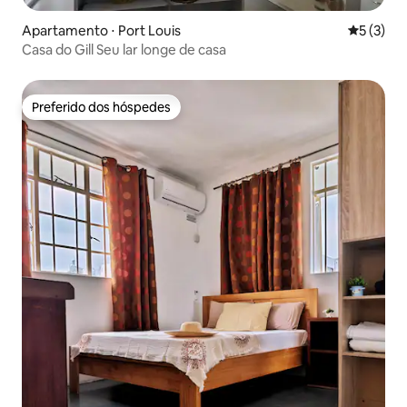
Apartamento ⋅ Port Louis
5 de uma 
5 (3)
Casa do Gill Seu lar longe de casa
Preferido dos hóspedes
Preferido dos hóspedes