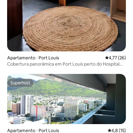
Apartamento ⋅ Port Louis
4,77 de uma a
4,77 (26)
Cobertura panorâmica em Port Louis perto do Hospital
Jeetoo
Superhost
Superhost
Apartamento ⋅ Port Louis
4,8 de uma a
4,8 (15)