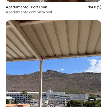
Apartamento ⋅ Port Louis
4,8 de uma 
4,8 (5)
Apartamento com vista real