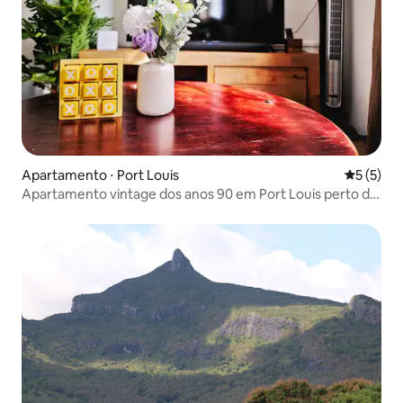
Apartamento ⋅ Port Louis
5 de uma 
5 (5)
Apartamento vintage dos anos 90 em Port Louis perto do
Hospital Jeetoo