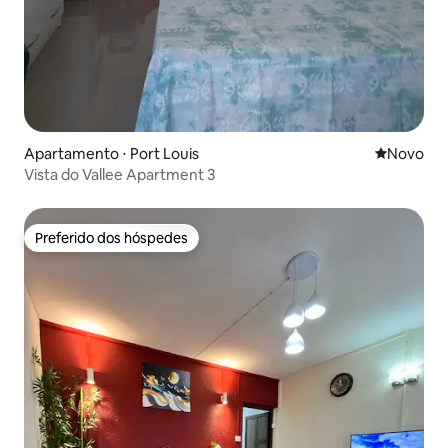
Apartamento ⋅ Port Louis
Novo lugar
Novo
Vista do Vallee Apartment 3
Preferido dos hóspedes
Preferido dos hóspedes