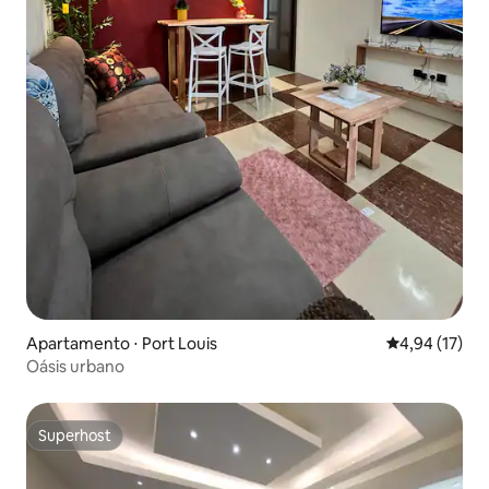
Apartamento ⋅ Port Louis
4,94 de uma a
4,94 (17)
Oásis urbano
Superhost
Superhost