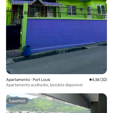
Apartamento ⋅ Port Louis
4,56 de uma a
4,56 (32)
Apartamento acolhedor, bicicleta disponível
Superhost
Superhost