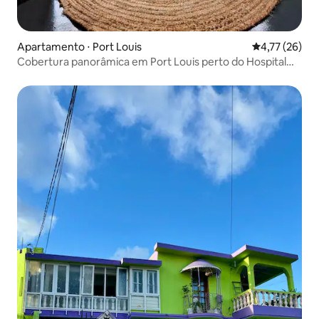
Apartamento ⋅ Port Louis
4,77 de uma a
4,77 (26)
Cobertura panorâmica em Port Louis perto do Hospital
Jeetoo