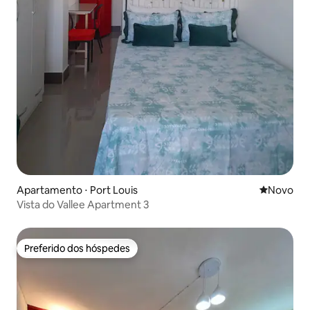
Apartamento ⋅ Port Louis
Novo lugar
Novo
Vista do Vallee Apartment 3
Preferido dos hóspedes
Preferido dos hóspedes