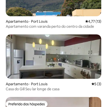
Apartamento ⋅ Port Louis
4,77 de uma a
4,77 (13)
Apartamento com varanda perto do centro da cidade
Apartamento ⋅ Port Louis
5 de uma 
5 (3)
Casa do Gill Seu lar longe de casa
Preferido dos hóspedes
Preferido dos hóspedes