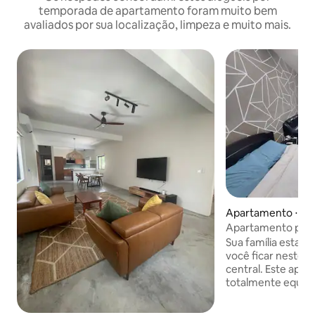
temporada de apartamento foram muito bem
avaliados por sua localização, limpeza e muito mais.
Apartamento ⋅ Por
Apartamento priva
tudo pronto e doc
Sua família estar
você ficar neste l
central. Este apa
totalmente equipa
minutos do centro
oferecendo um ref